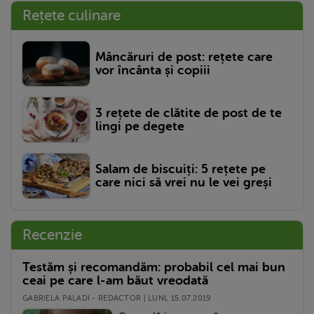
Rețete culinare
Mâncăruri de post: rețete care
vor încânta și copiii
3 rețete de clătite de post de te
lingi pe degete
Salam de biscuiți: 5 rețete pe
care nici să vrei nu le vei greși
Recenzie
Testăm și recomandăm: probabil cel mai bun
ceai pe care l-am băut vreodată
GABRIELA PALADI - REDACTOR | LUNI, 15.07.2019