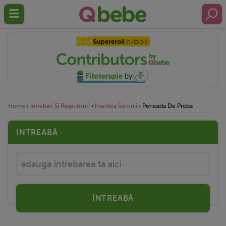
Home
›
Intrebari Si Raspunsuri
›
Inaintea Sarcinii
›
Perioada De Proba
INTREABĂ
ÎNTREABĂ