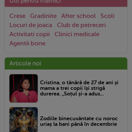
Util pentru mămici
Crese
Gradinite
After school
Scoli
Locuri de joaca
Club de petreceri
Activitati copii
Clinici medicale
Agentii bone
Articole noi
Cristina, o tânără de 27 de ani și
mama a trei copii își strigă
durerea. „Soțul și-a adus...
Zodiile binecuvântate cu noroc
uriaș la bani până în decembrie