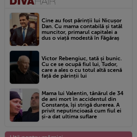
Cine au fost părinții lui Nicușor
Dan. Cu mama contabilă și tatăl
muncitor, primarul capitalei a
dus o viață modestă în Făgăraș
Victor Rebengiuc, tată și bunic.
Cu ce se ocupă fiul lui, Tudor,
care a ales o cu totul altă scenă
față de părinții lui
Mama lui Valentin, tânărul de 34
de ani mort în accidentul din
Constanța, își strigă durerea. A
privit neputincioasă cum fiul ei
și-a dat ultima suflare