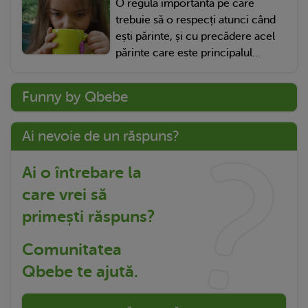
O regulă importantă pe care
trebuie să o respecți atunci când
ești părinte, și cu precădere acel
părinte care este principalul...
Funny by Qbebe
Ai nevoie de un răspuns?
Ai o întrebare la
care vrei să
primești răspuns?
Comunitatea
Qbebe te ajută.