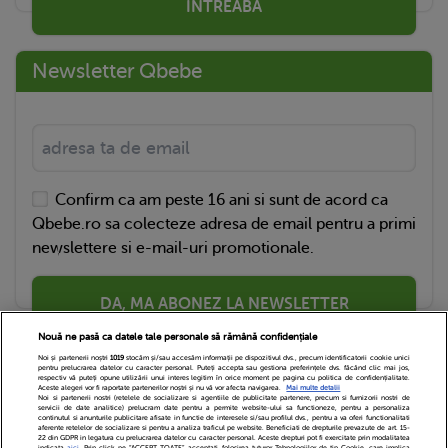
ÎNTREABĂ
Newsletter Qbebe
Confirm ca am peste 16 ani si sunt de acord ca
Qbebe.ro sa colecteze adresa de email pentru a primi
newslettere si e-mail-uri promotionale.
DA, MA ABONEZ LA NEWSLETTER
Nouă ne pasă ca datele tale personale să rămână confidențiale
Noi și partenerii noștri
1019
stocăm și/sau accesăm informații pe dispozitivul dvs., precum identificatorii cookie unici
pentru prelucrarea datelor cu caracter personal. Puteți accepta sau gestiona preferințele dvs. făcând clic mai jos,
respectiv vă puteți opune utilizării unui interes legitim în orice moment pe pagina cu politica de confidențialitate.
Aceste alegeri vor fi raportate partenerilor noștri și nu vă vor afecta navigarea.
Mai multe detalii
Noi si partenerii nostri (retelele de socializare si agentiile de publicitate partenere, precum si furnizorii nostri de
servicii de date analitice) prelucram date pentru a permite website-ului sa functioneze, pentru a personaliza
continutul si anunturile publicitare afisate in functie de interesele si/sau profilul dvs., pentru a va oferi functionalitati
aferente retelelor de socializare si pentru a analiza traficul pe website. Beneficiati de drepturile prevazute de art. 15-
22 din GDPR in legatura cu prelucrarea datelor cu caracter personal. Aceste drepturi pot fi exercitate prin modalitatea
indicata
aici
. Prin click pe “ACCEPT TOATE”, acceptati folosirea tuturor Tehnologiilor de tip Cookie, care implica