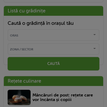
Listă cu grădinițe
Caută o grădință în orașul tău
CAUTĂ
Rețete culinare
Mâncăruri de post: rețete care
vor încânta și copiii