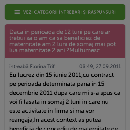
Vezi categorii întrebări și răspunsuri
Daca in perioada de 12 luni pe care ar
trebui sa o am ca sa beneficiez de
maternitate am 2 luni de somaj mai pot
lua maternitate 2 ani ?Multumesc
întreabă Florina Trif
08:49, 27.09.2011
Eu lucrez din 15 iunie 2011,cu contract
pe perioada determinata pana in 15
decembrie 2011 dupa care mi s-a spus ca
voi fi lasata in somaj 2 luni in care nu
este activitate in firma si ma vor
reangaja,In acest context as putea
beneficia de concediu de maternitate de