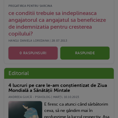
PREGATIREA PENTRU SARCINA
ce conditii trebuie sa indeplineasca
angajatorul ca angajatul sa beneficieze
de indemnizatia pentru cresterea
copilului?
HANGU DANIELA LOREDANA | 28.07.2013
0 RASPUNSURI
RASPUNDE
Editorial
4 lucruri pe care le-am conștientizat de Ziua
Mondială a Sănătății Mintale
ANDREEA GUICĂ - PSIHOLOG | MARŢI, 10.10.2023
E firesc ca atunci când sărbătorim
ceva, să ne gândim mai în
profunzime la lucrul respectiv. Așa