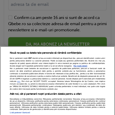
Confirm ca am peste 16 ani si sunt de acord ca
Qbebe.ro sa colecteze adresa de email pentru a primi
newslettere si e-mail-uri promotionale.
DA, MA ABONEZ LA NEWSLETTER
Nouă ne pasă ca datele tale personale să rămână confidențiale
Noi și partenerii noștri
1017
stocăm și/sau accesăm informații pe dispozitivul dvs., precum identificatorii cookie unici
pentru prelucrarea datelor cu caracter personal. Puteți accepta sau gestiona preferințele dvs. făcând clic mai jos,
respectiv vă puteți opune utilizării unui interes legitim în orice moment pe pagina cu politica de confidențialitate.
Aceste alegeri vor fi raportate partenerilor noștri și nu vă vor afecta navigarea.
Mai multe detalii
Noi si partenerii nostri (retelele de socializare si agentiile de publicitate partenere, precum si furnizorii nostri de
servicii de date analitice) prelucram date pentru a permite website-ului sa functioneze, pentru a personaliza
continutul si anunturile publicitare afisate in functie de interesele si/sau profilul dvs., pentru a va oferi functionalitati
aferente retelelor de socializare si pentru a analiza traficul pe website. Beneficiati de drepturile prevazute de art. 15-
22 din GDPR in legatura cu prelucrarea datelor cu caracter personal. Aceste drepturi pot fi exercitate prin modalitatea
indicata
aici
. Prin click pe “ACCEPT TOATE”, acceptati folosirea tuturor Tehnologiilor de tip Cookie, care implica
inclusiv acceptul dvs. cu privire la stocarea/accesarea informatiilor de catre Vendor-ii cu care colaboram. Prin click
Echipa Editoriala
Newsletter
Contact
pe “VREAU SA MODIFIC SETARILE INDIVIDUAL” puteti schimba preferintele in mod individual, mai putin cele legate
de cookie strict necesare pentru functionarea website-ului.
Atât noi, cât și partenerii noștri prelucrăm datele pentru a oferi:
Cariere
Cookies
Politica de confidentialitate
Dezvoltarea și îmbunătățirea serviciilor. Măsurarea performanței reclamelor. Stocarea și/sau accesarea informațiilor
de pe un dispozitiv. Utilizarea profilurilor pentru selectarea conținutului personalizat. Crearea profilurilor de conținut
DivaHair Cosmetics
Despre noi
personalizat. Utilizarea profilurilor pentru selectarea publicității personalizate. Crearea profilurilor pentru publicitate
personalizată. Măsurarea performanței conținutului. Înțelegerea publicului prin statistici sau combinații de date din
surse diferite. Utilizarea de date limitate pentru a selecta publicitatea. Utilizarea datelor limitate pentru a selecta
conținutul. Date precise de geolocație și identificarea prin scanarea dispozitivului.
Termeni si conditii
Setari Cookies
Listă parteneri (furnizori)