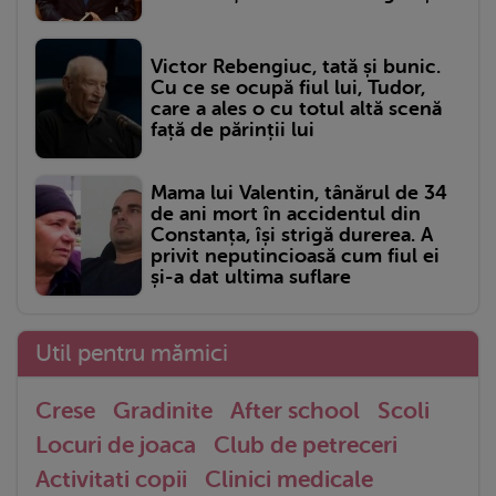
Victor Rebengiuc, tată și bunic.
Cu ce se ocupă fiul lui, Tudor,
care a ales o cu totul altă scenă
față de părinții lui
Mama lui Valentin, tânărul de 34
de ani mort în accidentul din
Constanța, își strigă durerea. A
privit neputincioasă cum fiul ei
și-a dat ultima suflare
Util pentru mămici
Crese
Gradinite
After school
Scoli
Locuri de joaca
Club de petreceri
Activitati copii
Clinici medicale