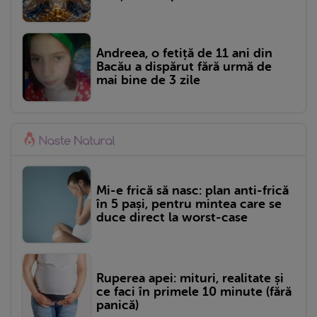
Andreea, o fetiță de 11 ani din
Bacău a dispărut fără urmă de
mai bine de 3 zile
Mi-e frică să nasc: plan anti-frică
în 5 pași, pentru mintea care se
duce direct la worst-case
Ruperea apei: mituri, realitate și
ce faci în primele 10 minute (fără
panică)