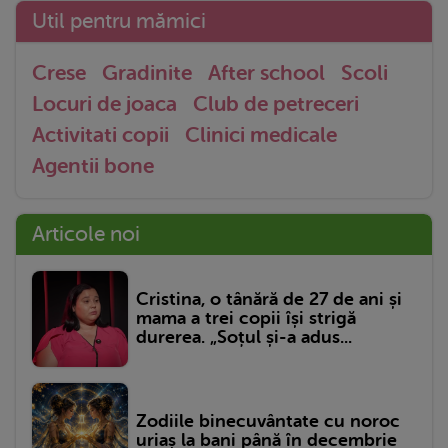
Util pentru mămici
Crese
Gradinite
After school
Scoli
Locuri de joaca
Club de petreceri
Activitati copii
Clinici medicale
Agentii bone
Articole noi
Cristina, o tânără de 27 de ani și
mama a trei copii își strigă
durerea. „Soțul și-a adus...
Zodiile binecuvântate cu noroc
uriaș la bani până în decembrie