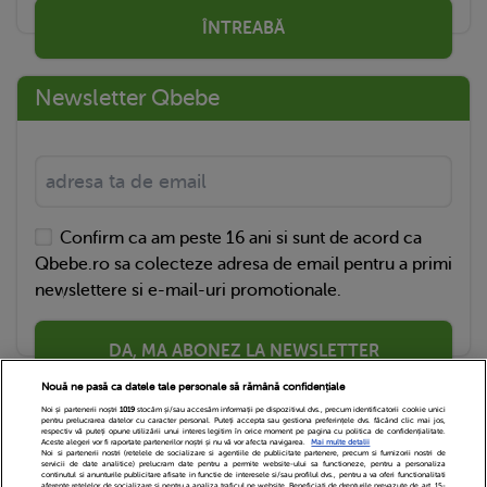
ÎNTREABĂ
Newsletter Qbebe
Confirm ca am peste 16 ani si sunt de acord ca
Qbebe.ro sa colecteze adresa de email pentru a primi
newslettere si e-mail-uri promotionale.
DA, MA ABONEZ LA NEWSLETTER
Nouă ne pasă ca datele tale personale să rămână confidențiale
Noi și partenerii noștri
1019
stocăm și/sau accesăm informații pe dispozitivul dvs., precum identificatorii cookie unici
pentru prelucrarea datelor cu caracter personal. Puteți accepta sau gestiona preferințele dvs. făcând clic mai jos,
respectiv vă puteți opune utilizării unui interes legitim în orice moment pe pagina cu politica de confidențialitate.
Aceste alegeri vor fi raportate partenerilor noștri și nu vă vor afecta navigarea.
Mai multe detalii
Noi si partenerii nostri (retelele de socializare si agentiile de publicitate partenere, precum si furnizorii nostri de
servicii de date analitice) prelucram date pentru a permite website-ului sa functioneze, pentru a personaliza
continutul si anunturile publicitare afisate in functie de interesele si/sau profilul dvs., pentru a va oferi functionalitati
aferente retelelor de socializare si pentru a analiza traficul pe website. Beneficiati de drepturile prevazute de art. 15-