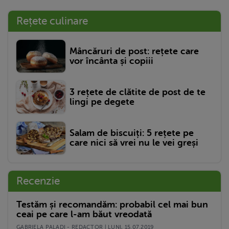
Rețete culinare
Mâncăruri de post: rețete care
vor încânta și copiii
3 rețete de clătite de post de te
lingi pe degete
Salam de biscuiți: 5 rețete pe
care nici să vrei nu le vei greși
Recenzie
Testăm și recomandăm: probabil cel mai bun
ceai pe care l-am băut vreodată
GABRIELA PALADI - REDACTOR | LUNI, 15.07.2019