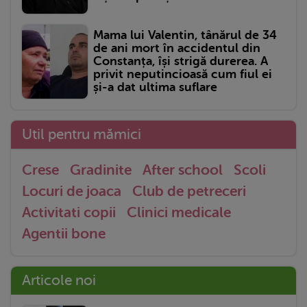
Mama lui Valentin, tânărul de 34
de ani mort în accidentul din
Constanța, își strigă durerea. A
privit neputincioasă cum fiul ei
și-a dat ultima suflare
Util pentru mămici
Crese
Gradinite
After school
Scoli
Locuri de joaca
Club de petreceri
Activitati copii
Clinici medicale
Agentii bone
Articole noi