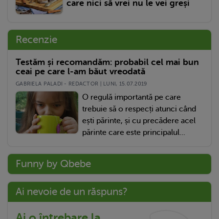
care nici să vrei nu le vei greși
Recenzie
Testăm și recomandăm: probabil cel mai bun
ceai pe care l-am băut vreodată
GABRIELA PALADI - REDACTOR | LUNI, 15.07.2019
O regulă importantă pe care
trebuie să o respecți atunci când
ești părinte, și cu precădere acel
părinte care este principalul...
Funny by Qbebe
Ai nevoie de un răspuns?
Ai o întrebare la