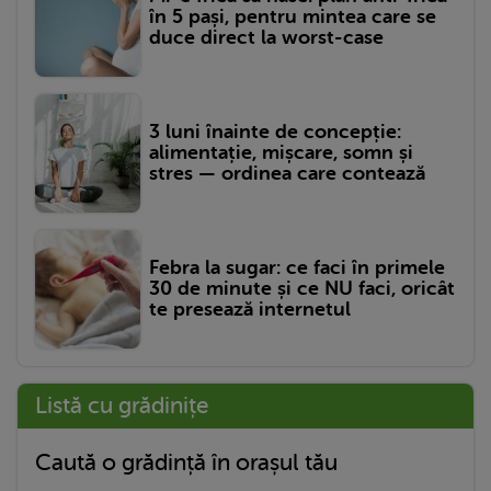
în 5 pași, pentru mintea care se
duce direct la worst-case
3 luni înainte de concepție:
alimentație, mișcare, somn și
stres — ordinea care contează
Febra la sugar: ce faci în primele
30 de minute și ce NU faci, oricât
te presează internetul
Listă cu grădinițe
Caută o grădință în orașul tău