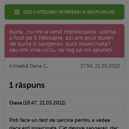
Vezi categorii întrebări și răspunsuri
buna...nu mi-a venit menstruatia. ultima
a fost pe 5 februarie. azi am avut dureri
de burta si sangerari. sunt insarcinata?
sau imi vine ciclu. va rog sa-mi spuneti.
întreabă Dana C.
17:50, 21.03.2012
1 răspuns
Oana
(18:47, 21.03.2012)
Poti face un test de sarcina pentru a vedea
daca esti insarcinata. Cat despre sangerari, dac