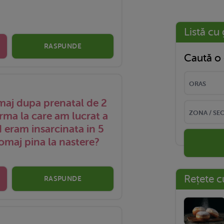
Listă cu 
RASPUNDE
Caută o 
maj dupa prenatal de 2
rma la care am lucrat a
d eram insarcinata in 5
 somaj pina la nastere?
Rețete c
RASPUNDE