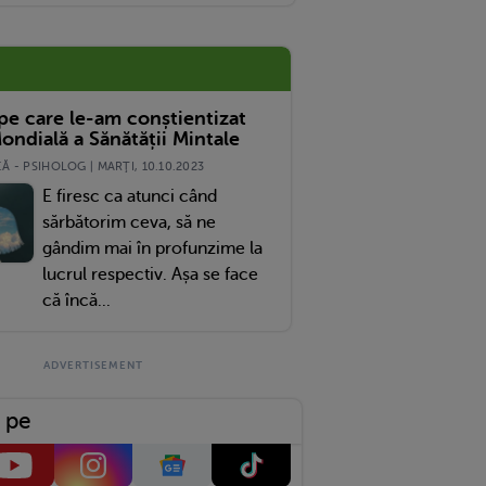
iu,de Ce Indemnizatie Pentru Copil Pot Beneficia Anul Viitor,tinand Cont De Faptul 
 pe care le-am conștientizat
ondială a Sănătății Mintale
 - PSIHOLOG | MARŢI, 10.10.2023
E firesc ca atunci când
sărbătorim ceva, să ne
gândim mai în profunzime la
lucrul respectiv. Așa se face
că încă...
 pe