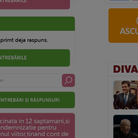
INTREBĂRILE
 primt deja raspuns.
ÎNTREBĂRILE
 întrebări și răspunsuri
cinata in 12 saptamani,si
e indemnizatie pentru
nul viitor,tinand cont de