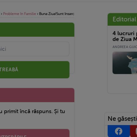
›
Probleme In Familie
›
Buna Ziua!sunt Insarcinata In 12 Saptamani,si As Dori Sa St
Editorial
4 lucruri
de Ziua M
ANDREEA GUICĂ
TREABĂ
u primit încă răspuns. Și tu
Ne găsești