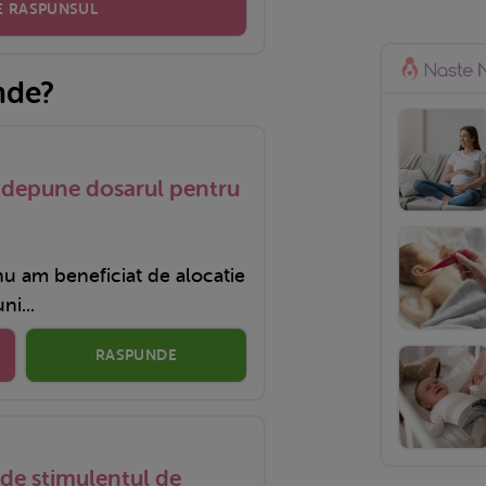
E RASPUNSUL
nde?
e depune dosarul pentru
nu am beneficiat de alocatie
ni...
RASPUNDE
 de stimulentul de