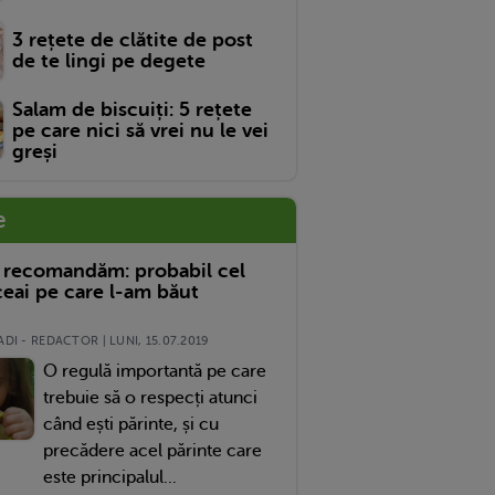
3 rețete de clătite de post
de te lingi pe degete
Salam de biscuiți: 5 rețete
pe care nici să vrei nu le vei
greși
e
 recomandăm: probabil cel
eai pe care l-am băut
DI - REDACTOR | LUNI, 15.07.2019
O regulă importantă pe care
trebuie să o respecți atunci
când ești părinte, și cu
precădere acel părinte care
este principalul...