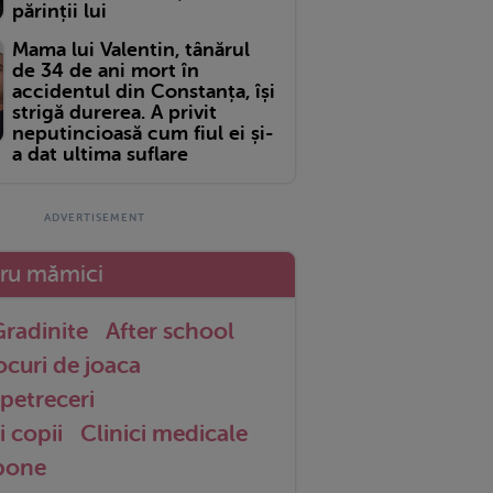
părinții lui
Mama lui Valentin, tânărul
de 34 de ani mort în
accidentul din Constanța, își
strigă durerea. A privit
neputincioasă cum fiul ei și-
a dat ultima suflare
tru mămici
radinite
After school
ocuri de joaca
petreceri
i copii
Clinici medicale
 bone