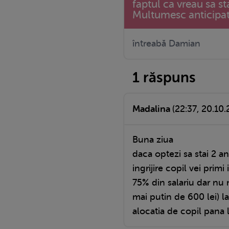
faptul ca vreau sa s
Multumesc anticipa
întreabă Damian
1 răspuns
Madalina
(22:37, 20.10.
Buna ziua
daca optezi sa stai 2 a
ingrijire copil vei primi
75% din salariu dar nu 
mai putin de 600 lei) l
alocatia de copil pana l