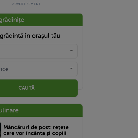
grădinițe
grădință în orașul tău
CAUTĂ
ulinare
Mâncăruri de post: rețete
care vor încânta și copiii