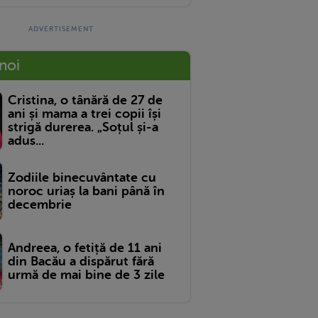
 noi
Cristina, o tânără de 27 de
ani și mama a trei copii își
strigă durerea. „Soțul și-a
adus...
Zodiile binecuvântate cu
noroc uriaș la bani până în
decembrie
Andreea, o fetiță de 11 ani
din Bacău a dispărut fără
urmă de mai bine de 3 zile