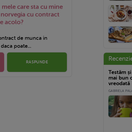
i mele care sta cu mine
n norvegia cu contract
de acolo?
ontract de munca in
 daca poate...
Recenzi
RASPUNDE
Testăm și
mai bun c
vreodată
GABRIELA PALA