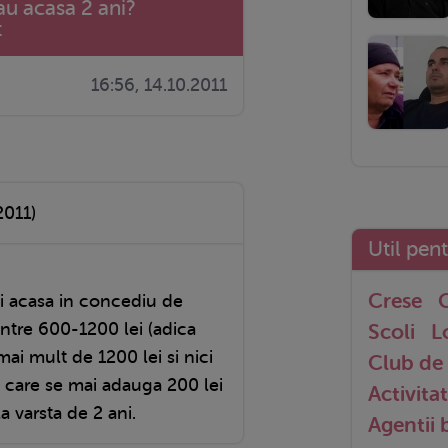
tau acasa 2 ani?
t
16:56, 14.10.2011
2011)
Util pen
Crese
G
ni acasa in concediu de
 intre 600-1200 lei (adica
Scoli
L
mai mult de 1200 lei si nici
Club de 
a care se mai adauga 200 lei
Activitat
a varsta de 2 ani.
Agentii