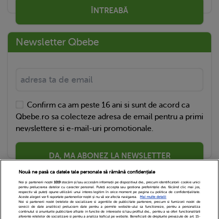
ÎNTREABĂ
Newsletter Qbebe
Confirm ca am peste 16 ani si sunt de acord ca
Qbebe.ro sa colecteze adresa de email pentru a primi
newslettere si e-mail-uri promotionale.
DA, MA ABONEZ LA NEWSLETTER
Nouă ne pasă ca datele tale personale să rămână confidențiale
Noi și partenerii noștri
1019
stocăm și/sau accesăm informații pe dispozitivul dvs., precum identificatorii cookie unici
pentru prelucrarea datelor cu caracter personal. Puteți accepta sau gestiona preferințele dvs. făcând clic mai jos,
respectiv vă puteți opune utilizării unui interes legitim în orice moment pe pagina cu politica de confidențialitate.
Aceste alegeri vor fi raportate partenerilor noștri și nu vă vor afecta navigarea.
Mai multe detalii
Noi si partenerii nostri (retelele de socializare si agentiile de publicitate partenere, precum si furnizorii nostri de
servicii de date analitice) prelucram date pentru a permite website-ului sa functioneze, pentru a personaliza
continutul si anunturile publicitare afisate in functie de interesele si/sau profilul dvs., pentru a va oferi functionalitati
aferente retelelor de socializare si pentru a analiza traficul pe website. Beneficiati de drepturile prevazute de art. 15-