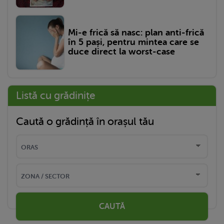
Mi-e frică să nasc: plan anti-frică
în 5 pași, pentru mintea care se
duce direct la worst-case
Listă cu grădinițe
Caută o grădință în orașul tău
CAUTĂ