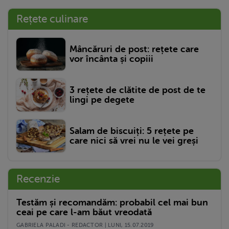
Rețete culinare
Mâncăruri de post: rețete care
vor încânta și copiii
3 rețete de clătite de post de te
lingi pe degete
Salam de biscuiți: 5 rețete pe
care nici să vrei nu le vei greși
Recenzie
Testăm și recomandăm: probabil cel mai bun
ceai pe care l-am băut vreodată
GABRIELA PALADI - REDACTOR | LUNI, 15.07.2019