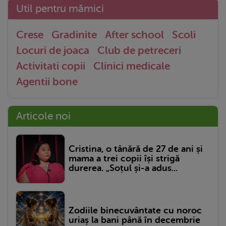
Util pentru mămici
Crese
Gradinite
After school
Scoli
Locuri de joaca
Club de petreceri
Activitati copii
Clinici medicale
Agentii bone
Articole noi
Cristina, o tânără de 27 de ani și
mama a trei copii își strigă
durerea. „Soțul și-a adus...
Zodiile binecuvântate cu noroc
uriaș la bani până în decembrie