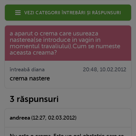
Vezi categorii întrebări și răspunsuri
a aparut o crema care usureaza
nasterea(se introduce in vagin in
momentul travaliului).Cum se numeste
aceasta creama?
întreabă diana
20:48, 10.02.2012
crema nastere
3 răspunsuri
andreea
(12:27, 02.03.2012)
Nu este o crema. Este un gel obstetric care se