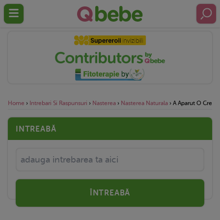
Home
›
Intrebari Si Raspunsuri
›
Nasterea
›
Nasterea Naturala
›
A Aparut O Crema
INTREABĂ
ÎNTREABĂ