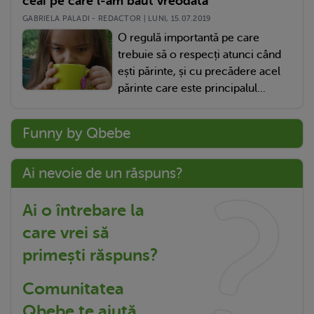
ceai pe care l-am băut vreodată
GABRIELA PALADI - REDACTOR | LUNI, 15.07.2019
O regulă importantă pe care
trebuie să o respecți atunci când
ești părinte, și cu precădere acel
părinte care este principalul...
Funny by Qbebe
Ai nevoie de un răspuns?
Ai o întrebare la
care vrei să
primești răspuns?
Comunitatea
Qbebe te ajută.