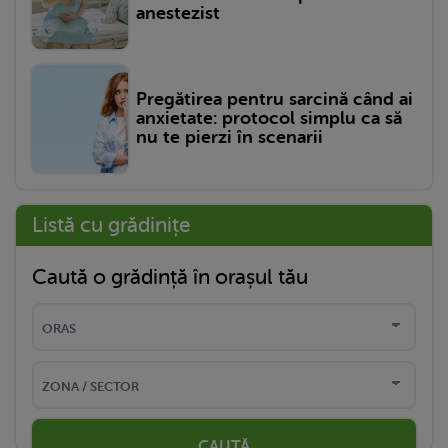
anestezist
Pregătirea pentru sarcină când ai
anxietate: protocol simplu ca să
nu te pierzi în scenarii
Listă cu grădinițe
Caută o grădință în orașul tău
CAUTĂ