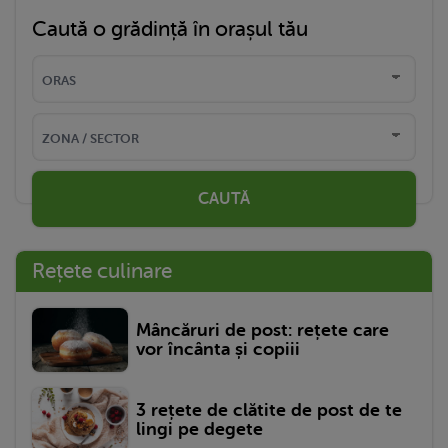
Caută o grădință în orașul tău
CAUTĂ
Rețete culinare
Mâncăruri de post: rețete care
vor încânta și copiii
3 rețete de clătite de post de te
lingi pe degete