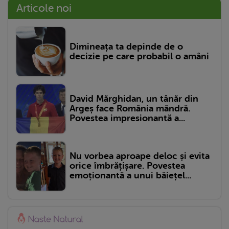
Articole noi
Dimineața ta depinde de o
decizie pe care probabil o amâni
David Mărghidan, un tânăr din
Argeș face România mândră.
Povestea impresionantă a...
Nu vorbea aproape deloc și evita
orice îmbrățișare. Povestea
emoționantă a unui băiețel...