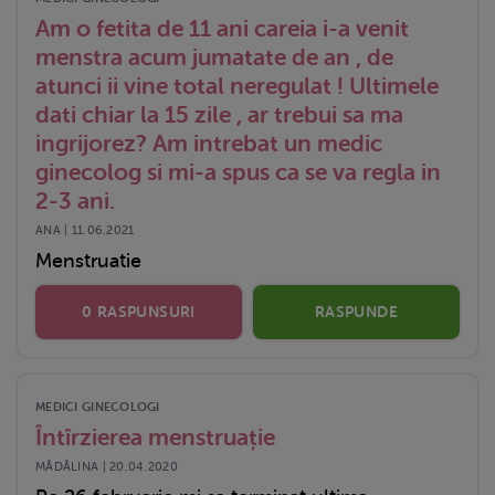
Am o fetita de 11 ani careia i-a venit
menstra acum jumatate de an , de
atunci ii vine total neregulat ! Ultimele
dati chiar la 15 zile , ar trebui sa ma
ingrijorez? Am intrebat un medic
ginecolog si mi-a spus ca se va regla in
2-3 ani.
ANA | 11.06.2021
Menstruatie
0 RASPUNSURI
RASPUNDE
MEDICI GINECOLOGI
Întîrzierea menstruație
MĂDĂLINA | 20.04.2020