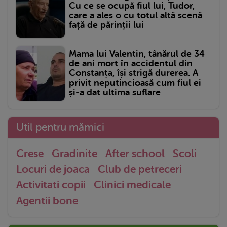
Cu ce se ocupă fiul lui, Tudor,
care a ales o cu totul altă scenă
față de părinții lui
Mama lui Valentin, tânărul de 34
de ani mort în accidentul din
Constanța, își strigă durerea. A
privit neputincioasă cum fiul ei
și-a dat ultima suflare
Util pentru mămici
Crese
Gradinite
After school
Scoli
Locuri de joaca
Club de petreceri
Activitati copii
Clinici medicale
Agentii bone