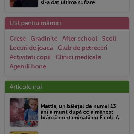
și-a dat ultima suflare
Util pentru mămici
Crese
Gradinite
After school
Scoli
Locuri de joaca
Club de petreceri
Activitati copii
Clinici medicale
Agentii bone
Articole noi
Mattia, un băiețel de numai 13
ani a murit după ce a mâncat
brânză contaminată cu E.coli. A...