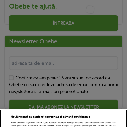
Qbebe te ajută.
ÎNTREABĂ
Newsletter Qbebe
Confirm ca am peste 16 ani si sunt de acord ca
Qbebe.ro sa colecteze adresa de email pentru a primi
newslettere si e-mail-uri promotionale.
DA, MA ABONEZ LA NEWSLETTER
Nouă ne pasă ca datele tale personale să rămână confidențiale
Noi și partenerii noștri
1017
stocăm și/sau accesăm informații pe dispozitivul dvs., precum identificatorii cookie unici
pentru prelucrarea datelor cu caracter personal. Puteți accepta sau gestiona preferințele dvs. făcând clic mai jos,