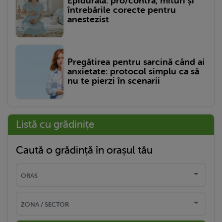
Epidurală: pro/contra, mituri și
întrebările corecte pentru
anestezist
Pregătirea pentru sarcină când ai
anxietate: protocol simplu ca să
nu te pierzi în scenarii
Listă cu grădinițe
Caută o grădință în orașul tău