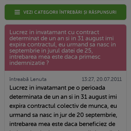
Vezi categorii întrebări și răspunsuri
Lucrez in invatamant cu contract
determinat de un an si in 31 august imi
expira contractul, eu urmand sa nasc in
septembrie in jurul datei de 25,
intrebarea mea este daca primesc
indemnizatie ?
întreabă Lenuta
13:27, 20.07.2011
Lucrez in invatamant pe o perioada
determinata de un an si in 31 august imi
expira contractul colectiv de munca, eu
urmand sa nasc in jur de 20 septembrie,
intrebarea mea este daca beneficiez de