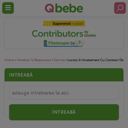
Home
›
Intrebari Si Raspunsuri
›
Sarcina
›
Lucrez In Invatamant Cu Contract Deter
INTREABĂ
ÎNTREABĂ