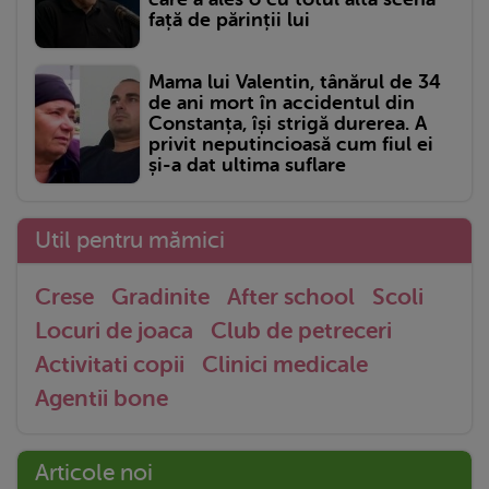
față de părinții lui
Mama lui Valentin, tânărul de 34
de ani mort în accidentul din
Constanța, își strigă durerea. A
privit neputincioasă cum fiul ei
și-a dat ultima suflare
Util pentru mămici
Crese
Gradinite
After school
Scoli
Locuri de joaca
Club de petreceri
Activitati copii
Clinici medicale
Agentii bone
Articole noi