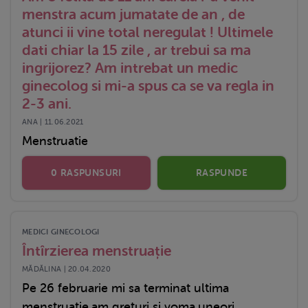
menstra acum jumatate de an , de
atunci ii vine total neregulat ! Ultimele
dati chiar la 15 zile , ar trebui sa ma
ingrijorez? Am intrebat un medic
ginecolog si mi-a spus ca se va regla in
2-3 ani.
ANA | 11.06.2021
Menstruatie
0 RASPUNSURI
RASPUNDE
MEDICI GINECOLOGI
Întîrzierea menstruație
MĂDĂLINA | 20.04.2020
Pe 26 februarie mi sa terminat ultima
menstruație,am grețuri și voma,uneori...