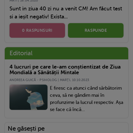
MATI | 16.04.2020
Sunt in ziua 40 zi nu a venit CM! Am făcut test
si a ieșit negativ! Exista...
0 RASPUNSURI
RASPUNDE
Editorial
4 lucruri pe care le-am conștientizat de Ziua
Mondială a Sănătății Mintale
ANDREEA GUICĂ - PSIHOLOG | MARŢI, 10.10.2023
E firesc ca atunci când sărbătorim
ceva, să ne gândim mai în
profunzime la lucrul respectiv. Așa
se face că încă...
Ne găsești pe