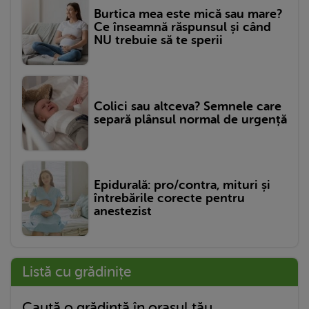
Burtica mea este mică sau mare?
Ce înseamnă răspunsul și când
NU trebuie să te sperii
Colici sau altceva? Semnele care
separă plânsul normal de urgență
Epidurală: pro/contra, mituri și
întrebările corecte pentru
anestezist
Listă cu grădinițe
Caută o grădință în orașul tău