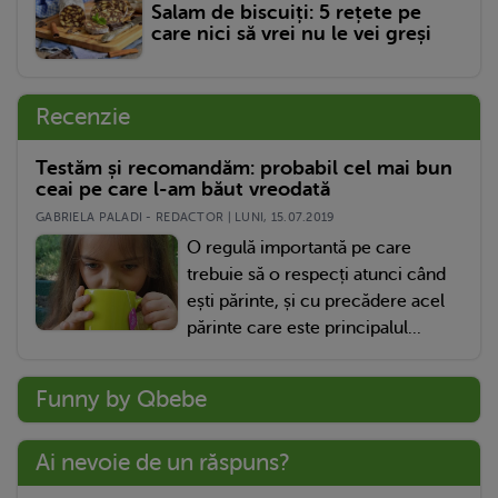
Salam de biscuiți: 5 rețete pe
care nici să vrei nu le vei greși
Recenzie
Testăm și recomandăm: probabil cel mai bun
ceai pe care l-am băut vreodată
GABRIELA PALADI - REDACTOR | LUNI, 15.07.2019
O regulă importantă pe care
trebuie să o respecți atunci când
ești părinte, și cu precădere acel
părinte care este principalul...
Funny by Qbebe
Ai nevoie de un răspuns?