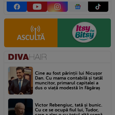
Cine au fost părinții lui Nicușor
Dan. Cu mama contabilă și tatăl
muncitor, primarul capitalei a
dus o viață modestă în Făgăraș
Victor Rebengiuc, tată și bunic.
Cu ce se ocupă fiul lui, Tudor,
care a ales o cu totul altă scenă