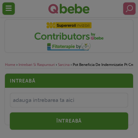
Home
›
Intrebari Si Raspunsuri
›
Sarcina
›
Pot Beneficia De Indemnizatie Pt Crest
INTREABĂ
ÎNTREABĂ