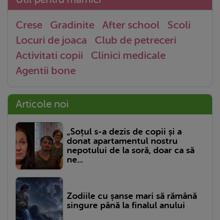
Crese
Gradinite
After school
Scoli
Locuri de joaca
Club de petreceri
Activitati copii
Clinici medicale
Agentii bone
Articole noi
„Soțul s-a dezis de copii și a
donat apartamentul nostru
nepotului de la soră, doar ca să
ne...
Zodiile cu șanse mari să rămână
singure până la finalul anului