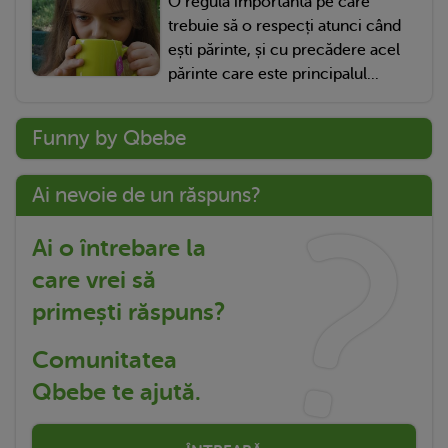
O regulă importantă pe care
trebuie să o respecți atunci când
ești părinte, și cu precădere acel
părinte care este principalul...
Funny by Qbebe
Ai nevoie de un răspuns?
Ai o întrebare la
care vrei să
primești răspuns?
Comunitatea
Qbebe te ajută.