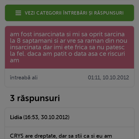
Vezi categorii întrebări și răspunsuri
am fost insarcinata si mi sa oprit sarcina
la 8 saptamani si ar vre sa raman din nou
insarcinata dar imi ete frica sa nu patesc
la fel. daca am patit o data asa ce riscuri
am
întreabă ali
01:11, 10.10.2012
3 răspunsuri
Lidia
(16:53, 30.10.2012)
CRYS are dreptate, dar sa stii ca si eu am