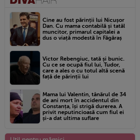
Cine au fost părinții lui Nicușor
Dan. Cu mama contabilă și tatăl
muncitor, primarul capitalei a
dus o viață modestă în Făgăraș
Victor Rebengiuc, tată și bunic.
Cu ce se ocupă fiul lui, Tudor,
care a ales o cu totul altă scenă
față de părinții lui
Mama lui Valentin, tânărul de 34
de ani mort în accidentul din
Constanța, își strigă durerea. A
privit neputincioasă cum fiul ei
și-a dat ultima suflare
Util pentru mămici