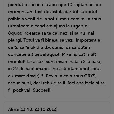
pierdut o sarcina la aproape 10 saptamani.pe
moment am fost devastata,dar tot suportul
psihic a venit de la sotul meu care mi-a spus
urmatoarele cand am ajuns la urgenta:
&quot;Incearca sa te calmezi si sa nu mai
plangi. Totul va fi bine,ai sa vezi. Important e
ca tu sa fii ok(d.p.d.v. clinic) ca sa putem
concepe alt bebe!&quot; Mi-a ridicat mult
moralul! Iar astazi sunt insarcinata a 2-a oara,
in 27 de saptamani si ne asteptam printisorul
cu mare drag :) !!! Revin la ce a spus CRYS,
riscuri sunt, dar trebuie sa iti faci analizele si sa
fii pozitiva!! Succes!!!
Alina
(13:48, 23.10.2012)