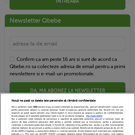
ÎNTREABĂ
Newsletter Qbebe
Confirm ca am peste 16 ani si sunt de acord ca
Qbebe.ro sa colecteze adresa de email pentru a primi
newslettere si e-mail-uri promotionale.
DA, MA ABONEZ LA NEWSLETTER
Nouă ne pasă ca datele tale personale să rămână confidențiale
Noi și partenerii noștri
1019
stocăm și/sau accesăm informații pe dispozitivul dvs., precum identificatorii cookie unici
pentru prelucrarea datelor cu caracter personal. Puteți accepta sau gestiona preferințele dvs. făcând clic mai jos,
respectiv vă puteți opune utilizării unui interes legitim în orice moment pe pagina cu politica de confidențialitate.
Aceste alegeri vor fi raportate partenerilor noștri și nu vă vor afecta navigarea.
Mai multe detalii
Noi si partenerii nostri (retelele de socializare si agentiile de publicitate partenere, precum si furnizorii nostri de
servicii de date analitice) prelucram date pentru a permite website-ului sa functioneze, pentru a personaliza
continutul si anunturile publicitare afisate in functie de interesele si/sau profilul dvs., pentru a va oferi functionalitati
aferente retelelor de socializare si pentru a analiza traficul pe website. Beneficiati de drepturile prevazute de art. 15-
22 din GDPR in legatura cu prelucrarea datelor cu caracter personal. Aceste drepturi pot fi exercitate prin modalitatea
indicata
aici
. Prin click pe “ACCEPT TOATE”, acceptati folosirea tuturor Tehnologiilor de tip Cookie, care implica