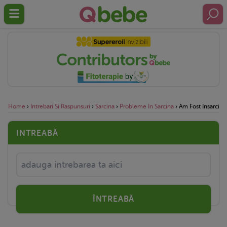
Home
›
Intrebari Si Raspunsuri
›
Sarcina
›
Probleme In Sarcina
›
Am Fost Insarcina
INTREABĂ
ÎNTREABĂ