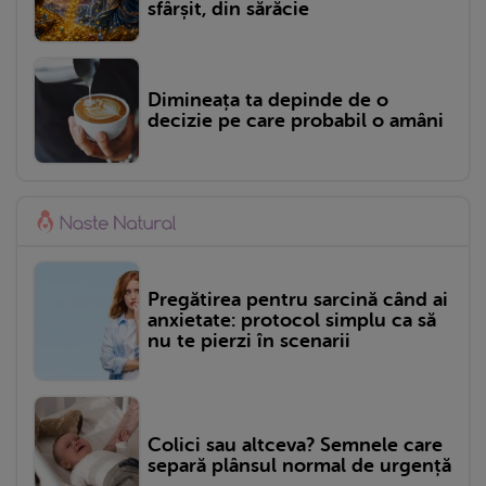
sfârșit, din sărăcie
Dimineața ta depinde de o
decizie pe care probabil o amâni
Pregătirea pentru sarcină când ai
anxietate: protocol simplu ca să
nu te pierzi în scenarii
Colici sau altceva? Semnele care
separă plânsul normal de urgență