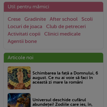
Util pentru mămici
Crese
Gradinite
After school
Scoli
Locuri de joaca
Club de petreceri
Activitati copii
Clinici medicale
Agentii bone
Articole noi
Schimbarea la față a Domnului, 6
august. Ce nu ai voie să faci în
această zi mare la români
Universul deschide cufărul
abundeței! Zodiile care ies, în,