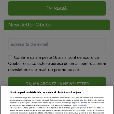
ÎNTREABĂ
Newsletter Qbebe
Confirm ca am peste 16 ani si sunt de acord ca
Qbebe.ro sa colecteze adresa de email pentru a primi
newslettere si e-mail-uri promotionale.
DA, MA ABONEZ LA NEWSLETTER
Nouă ne pasă ca datele tale personale să rămână confidențiale
Noi și partenerii noștri
1017
stocăm și/sau accesăm informații pe dispozitivul dvs., precum identificatorii cookie unici
pentru prelucrarea datelor cu caracter personal. Puteți accepta sau gestiona preferințele dvs. făcând clic mai jos,
respectiv vă puteți opune utilizării unui interes legitim în orice moment pe pagina cu politica de confidențialitate.
Aceste alegeri vor fi raportate partenerilor noștri și nu vă vor afecta navigarea.
Mai multe detalii
Noi si partenerii nostri (retelele de socializare si agentiile de publicitate partenere, precum si furnizorii nostri de
servicii de date analitice) prelucram date pentru a permite website-ului sa functioneze, pentru a personaliza
continutul si anunturile publicitare afisate in functie de interesele si/sau profilul dvs., pentru a va oferi functionalitati