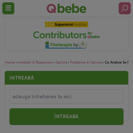
Home
›
Intrebari Si Raspunsuri
›
Sarcina
›
Probleme In Sarcina
›
Ce Analize Se Fac 
INTREABĂ
ÎNTREABĂ