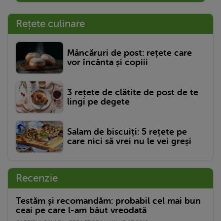
Rețete culinare
Mâncăruri de post: rețete care
vor încânta și copiii
3 rețete de clătite de post de te
lingi pe degete
Salam de biscuiți: 5 rețete pe
care nici să vrei nu le vei greși
Recenzie
Testăm și recomandăm: probabil cel mai bun
ceai pe care l-am băut vreodată