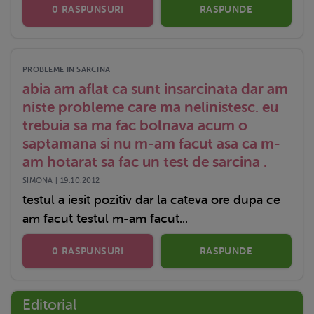
0 RASPUNSURI
RASPUNDE
PROBLEME IN SARCINA
abia am aflat ca sunt insarcinata dar am
niste probleme care ma nelinistesc. eu
trebuia sa ma fac bolnava acum o
saptamana si nu m-am facut asa ca m-
am hotarat sa fac un test de sarcina .
SIMONA | 19.10.2012
testul a iesit pozitiv dar la cateva ore dupa ce
am facut testul m-am facut...
0 RASPUNSURI
RASPUNDE
Editorial