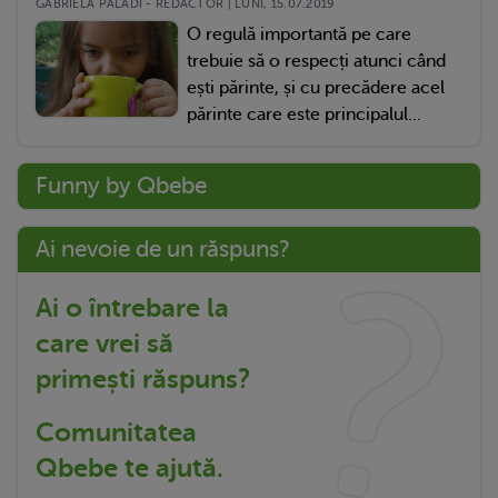
GABRIELA PALADI - REDACTOR | LUNI, 15.07.2019
O regulă importantă pe care
trebuie să o respecți atunci când
ești părinte, și cu precădere acel
părinte care este principalul...
Funny by Qbebe
Ai nevoie de un răspuns?
Ai o întrebare la
care vrei să
primești răspuns?
Comunitatea
Qbebe te ajută.