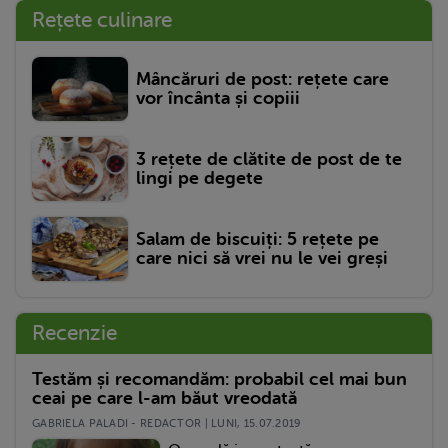
Rețete culinare
Mâncăruri de post: rețete care
vor încânta și copiii
3 rețete de clătite de post de te
lingi pe degete
Salam de biscuiți: 5 rețete pe
care nici să vrei nu le vei greși
Recenzie
Testăm și recomandăm: probabil cel mai bun
ceai pe care l-am băut vreodată
GABRIELA PALADI - REDACTOR | LUNI, 15.07.2019