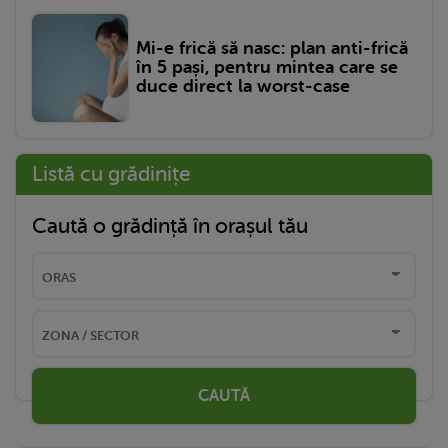
Mi-e frică să nasc: plan anti-frică
în 5 pași, pentru mintea care se
duce direct la worst-case
Listă cu grădinițe
Caută o grădință în orașul tău
CAUTĂ