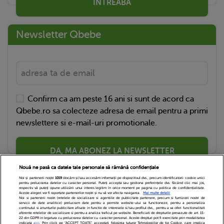
ÎNTREABĂ
Newsletter Qbebe
Confirm ca am peste 16 ani si sunt de acord ca
Qbebe.ro sa colecteze adresa de email pentru a primi
newslettere si e-mail-uri promotionale.
DA, MA ABONEZ LA NEWSLETTER
Nouă ne pasă ca datele tale personale să rămână confidențiale
Noi și partenerii noștri
1019
stocăm și/sau accesăm informații pe dispozitivul dvs., precum identificatorii cookie unici
pentru prelucrarea datelor cu caracter personal. Puteți accepta sau gestiona preferințele dvs. făcând clic mai jos,
respectiv vă puteți opune utilizării unui interes legitim în orice moment pe pagina cu politica de confidențialitate.
Aceste alegeri vor fi raportate partenerilor noștri și nu vă vor afecta navigarea.
Mai multe detalii
Noi si partenerii nostri (retelele de socializare si agentiile de publicitate partenere, precum si furnizorii nostri de
servicii de date analitice) prelucram date pentru a permite website-ului sa functioneze, pentru a personaliza
continutul si anunturile publicitare afisate in functie de interesele si/sau profilul dvs., pentru a va oferi functionalitati
aferente retelelor de socializare si pentru a analiza traficul pe website. Beneficiati de drepturile prevazute de art. 15-
22 din GDPR in legatura cu prelucrarea datelor cu caracter personal. Aceste drepturi pot fi exercitate prin modalitatea
indicata
aici
. Prin click pe “ACCEPT TOATE”, acceptati folosirea tuturor Tehnologiilor de tip Cookie, care implica