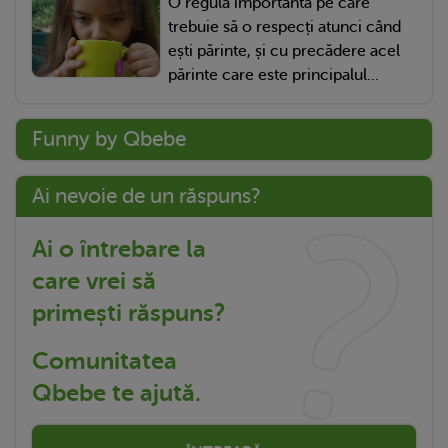
O regulă importantă pe care
trebuie să o respecți atunci când
ești părinte, și cu precădere acel
părinte care este principalul...
Funny by Qbebe
Ai nevoie de un răspuns?
Ai o întrebare la
care vrei să
primești răspuns?
Comunitatea
Qbebe te ajută.