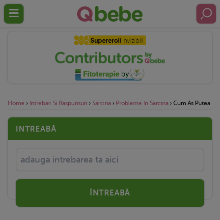
Home
›
Intrebari Si Raspunsuri
›
Sarcina
›
Probleme In Sarcina
›
Cum As Putea Sa 
INTREABĂ
ÎNTREABĂ