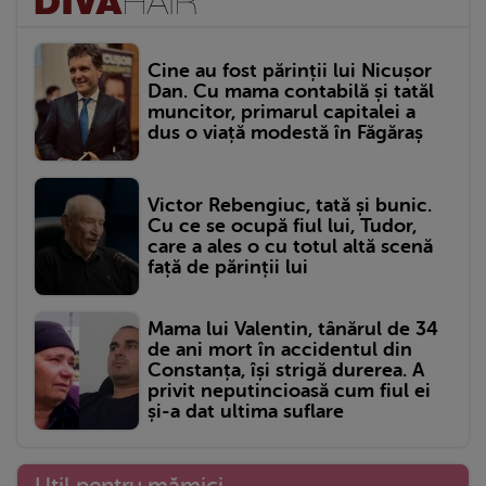
Cine au fost părinții lui Nicușor
Dan. Cu mama contabilă și tatăl
muncitor, primarul capitalei a
dus o viață modestă în Făgăraș
Victor Rebengiuc, tată și bunic.
Cu ce se ocupă fiul lui, Tudor,
care a ales o cu totul altă scenă
față de părinții lui
Mama lui Valentin, tânărul de 34
de ani mort în accidentul din
Constanța, își strigă durerea. A
privit neputincioasă cum fiul ei
și-a dat ultima suflare
Util pentru mămici