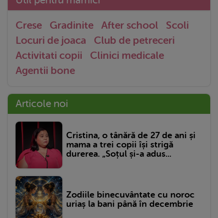
Crese
Gradinite
After school
Scoli
Locuri de joaca
Club de petreceri
Activitati copii
Clinici medicale
Agentii bone
Articole noi
Cristina, o tânără de 27 de ani și
mama a trei copii își strigă
durerea. „Soțul și-a adus...
Zodiile binecuvântate cu noroc
uriaș la bani până în decembrie