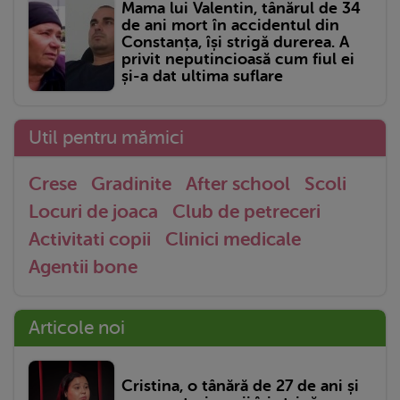
Mama lui Valentin, tânărul de 34
de ani mort în accidentul din
Constanța, își strigă durerea. A
privit neputincioasă cum fiul ei
și-a dat ultima suflare
Util pentru mămici
Crese
Gradinite
After school
Scoli
Locuri de joaca
Club de petreceri
Activitati copii
Clinici medicale
Agentii bone
Articole noi
Cristina, o tânără de 27 de ani și