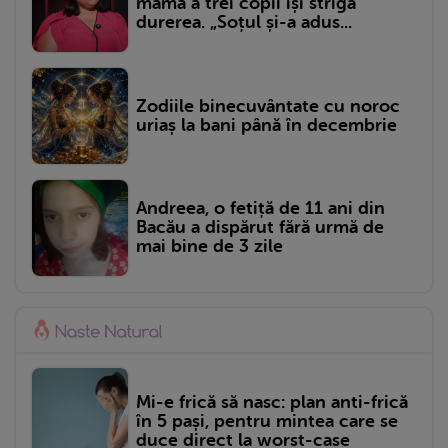
mama a trei copii își strigă
durerea. „Soțul și-a adus...
Zodiile binecuvântate cu noroc
uriaș la bani până în decembrie
Andreea, o fetiță de 11 ani din
Bacău a dispărut fără urmă de
mai bine de 3 zile
Mi-e frică să nasc: plan anti-frică
în 5 pași, pentru mintea care se
duce direct la worst-case