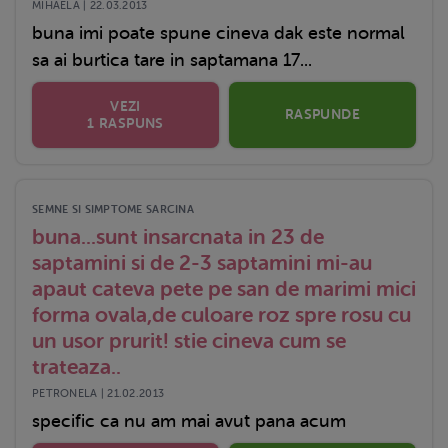
MIHAELA | 22.03.2013
buna imi poate spune cineva dak este normal
sa ai burtica tare in saptamana 17...
VEZI
RASPUNDE
1 RASPUNS
SEMNE SI SIMPTOME SARCINA
buna...sunt insarcnata in 23 de
saptamini si de 2-3 saptamini mi-au
apaut cateva pete pe san de marimi mici
forma ovala,de culoare roz spre rosu cu
un usor prurit! stie cineva cum se
trateaza..
PETRONELA | 21.02.2013
specific ca nu am mai avut pana acum