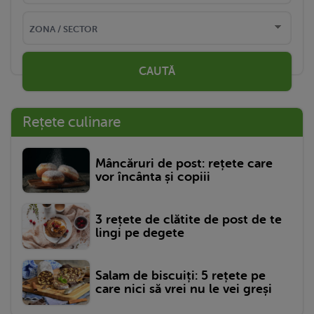
CAUTĂ
Rețete culinare
Mâncăruri de post: rețete care
vor încânta și copiii
3 rețete de clătite de post de te
lingi pe degete
Salam de biscuiți: 5 rețete pe
care nici să vrei nu le vei greși