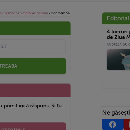
a
›
Semne Si Simptome Sarcina
›
Incercam Sa Avem Un Bebe Si De 1 Sapt Ma Inteapa 
Editorial
4 lucruri
de Ziua M
ANDREEA GUICĂ
TREABĂ
u primit încă răspuns. Și tu
Ne găsești