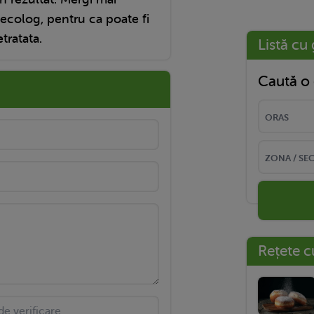
ecolog, pentru ca poate fi
tratata.
Listă cu 
Caută o 
Rețete c