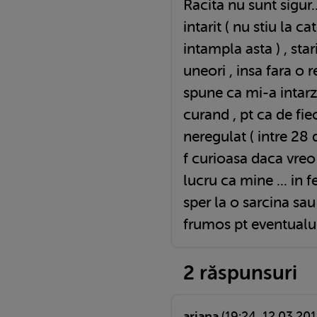
Racita nu sunt sigur..
intarit ( nu stiu la c
intampla asta ) , st
uneori , insa fara o r
spune ca mi-a intarzi
curand , pt ca de fie
neregulat ( intre 28 
f curioasa daca vreo
lucru ca mine ... in f
sper la o sarcina sa
frumos pt eventualul
2 răspunsuri
ariana
(19:24, 12.03.201