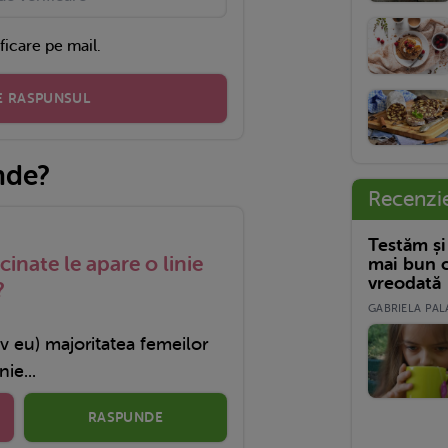
ficare pe mail.
E RASPUNSUL
nde?
Recenzi
Testăm și
cinate le apare o linie
mai bun c
vreodată
?
GABRIELA PALA
v eu) majoritatea femeilor
ie...
RASPUNDE