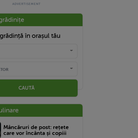
grădinițe
grădință în orașul tău
CAUTĂ
ulinare
Mâncăruri de post: rețete
care vor încânta și copiii