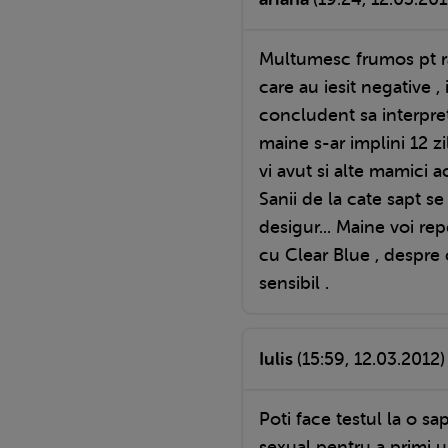
Multumesc frumos pt ra
care au iesit negative ,
concludent sa interprete
maine s-ar implini 12 z
vi avut si alte mamici 
Sanii de la cate sapt s
desigur... Maine voi rep
cu Clear Blue , despre 
sensibil .
Iulis
(15:59, 12.03.2012)
Poti face testul la o 
sexual pentru a primi u