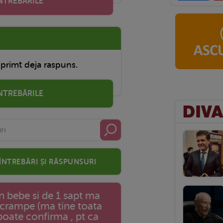
INTREBĂRILE
 primt deja raspuns.
ÎNTREBĂRILE
 întrebări și răspunsuri
 bebe si de 1 sapt ma
 crampe (ma tine toata
poate confirma , pt ca