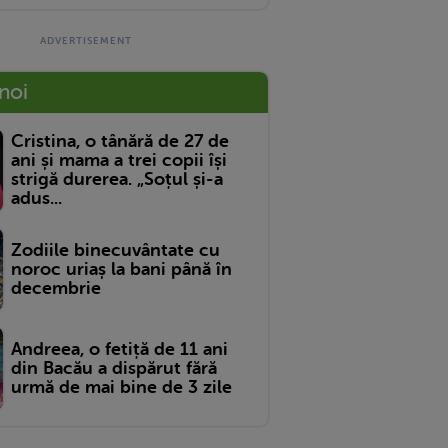
 noi
Cristina, o tânără de 27 de
ani și mama a trei copii își
strigă durerea. „Soțul și-a
adus...
Zodiile binecuvântate cu
noroc uriaș la bani până în
decembrie
Andreea, o fetiță de 11 ani
din Bacău a dispărut fără
urmă de mai bine de 3 zile