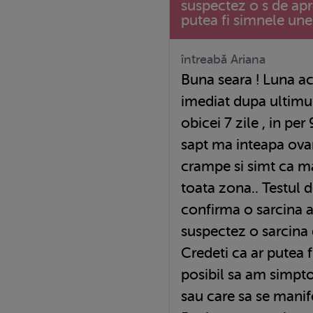
suspectez o s de apr
putea fi simnele une
întreabă Ariana
Buna seara ! Luna aceasta am dat start bebe ,
imediat dupa ultimul
obicei 7 zile , in pe
sapt ma inteapa ovar
crampe si simt ca m
toata zona.. Testul 
confirma o sarcina a
suspectez o sarcina 
Credeti ca ar putea f
posibil sa am simpt
sau care sa se manife