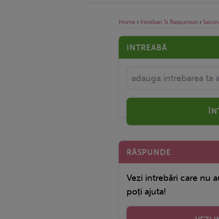
Home
›
Intrebari Si Raspunsuri
›
Sarcin
INTREABĂ
ÎN
RĂSPUNDE
Vezi intrebări care nu a
poți ajuta!