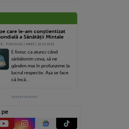
Ovarele ,am Crampe (ma Tine Toata Zona). Testul Nu-Mi Poate Confirma , Pt Ca Sus
 pe care le-am conștientizat
ondială a Sănătății Mintale
 - PSIHOLOG | MARŢI, 10.10.2023
E firesc ca atunci când
sărbătorim ceva, să ne
gândim mai în profunzime la
lucrul respectiv. Așa se face
că încă...
 pe