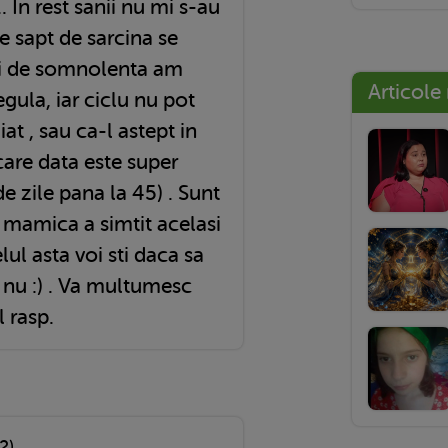
. In rest sanii nu mi s-au
ate sapt de sarcina se
ari de somnolenta am
Articole
egula, iar ciclu nu pot
at , sau ca-l astept in
care data este super
de zile pana la 45) . Sunt
 mamica a simtit acelasi
elul asta voi sti daca sa
u nu :) . Va multumesc
 rasp.
2)