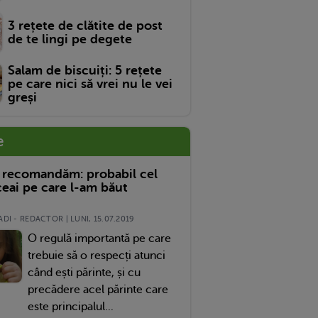
3 rețete de clătite de post
de te lingi pe degete
Salam de biscuiți: 5 rețete
pe care nici să vrei nu le vei
greși
e
 recomandăm: probabil cel
eai pe care l-am băut
DI - REDACTOR | LUNI, 15.07.2019
O regulă importantă pe care
trebuie să o respecți atunci
când ești părinte, și cu
precădere acel părinte care
este principalul...