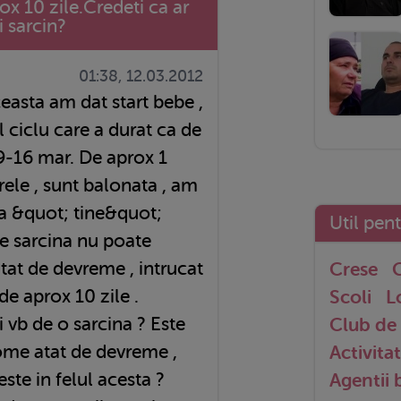
ox 10 zile.Credeti ca ar
i sarcin?
01:38, 12.03.2012
 ciclu care a durat ca de
r 9-16 mar. De aprox 1
ele , sunt balonata , am
a &quot; tine&quot;
Util pen
de sarcina nu poate
tat de devreme , intrucat
Crese
G
de aprox 10 zile .
Scoli
L
i vb de o sarcina ? Este
Club de 
ome atat de devreme ,
Activitat
ste in felul acesta ?
Agentii