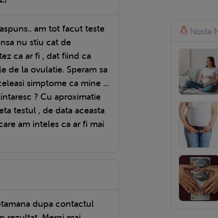
spuns.. am tot facut teste
 insa nu stiu cat de
z ca ar fi , dat fiind ca
ile de la ovulatie. Speram sa
aceleasi simptome ca mine ...
e intaresc ? Cu aproximatie
eta testul , de data aceasta
care am inteles ca ar fi mai
saptamana dupa contactul
n rezultat. Mergi mai