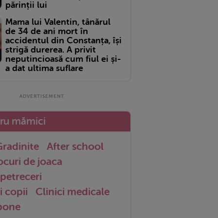
părinții lui
Mama lui Valentin, tânărul
de 34 de ani mort în
accidentul din Constanța, își
strigă durerea. A privit
neputincioasă cum fiul ei și-
a dat ultima suflare
tru mămici
radinite
After school
ocuri de joaca
petreceri
i copii
Clinici medicale
 bone