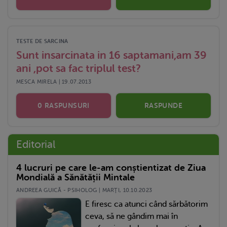
TESTE DE SARCINA
Sunt insarcinata in 16 saptamani,am 39
ani ,pot sa fac triplul test?
MESCA MIRELA | 19.07.2013
0 RASPUNSURI
RASPUNDE
Editorial
4 lucruri pe care le-am conștientizat de Ziua
Mondială a Sănătății Mintale
ANDREEA GUICĂ - PSIHOLOG | MARŢI, 10.10.2023
E firesc ca atunci când sărbătorim
ceva, să ne gândim mai în