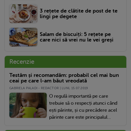
3 rețete de clătite de post de te
lingi pe degete
Salam de biscuiți: 5 rețete pe
care nici să vrei nu le vei greși
Recenzie
Testăm și recomandăm: probabil cel mai bun
ceai pe care l-am băut vreodată
GABRIELA PALADI - REDACTOR | LUNI, 15.07.2019
O regulă importantă pe care
trebuie să o respecți atunci când
ești părinte, și cu precădere acel
părinte care este principalul...