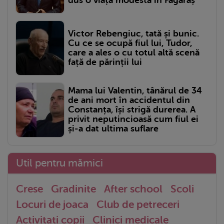
Victor Rebengiuc, tată și bunic.
Cu ce se ocupă fiul lui, Tudor,
care a ales o cu totul altă scenă
față de părinții lui
Mama lui Valentin, tânărul de 34
de ani mort în accidentul din
Constanța, își strigă durerea. A
privit neputincioasă cum fiul ei
și-a dat ultima suflare
Util pentru mămici
Crese
Gradinite
After school
Scoli
Locuri de joaca
Club de petreceri
Activitati copii
Clinici medicale