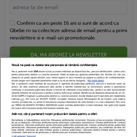
Confirm ca am peste 16 ani si sunt de acord ca
Qbebe.ro sa colecteze adresa de email pentru a primi
newslettere si e-mail-uri promotionale.
DA, MA ABONEZ LA NEWSLETTER
Nouă ne pasă ca datele tale personale să rămână confidențiale
Noi și partenerii noștri
1019
stocăm și/sau accesăm informații pe dispozitivul dvs., precum identificatorii cookie unici
pentru prelucrarea datelor cu caracter personal. Puteți accepta sau gestiona preferințele dvs. făcând clic mai jos,
respectiv vă puteți opune utilizării unui interes legitim în orice moment pe pagina cu politica de confidențialitate.
Aceste alegeri vor fi raportate partenerilor noștri și nu vă vor afecta navigarea.
Mai multe detalii
Noi si partenerii nostri (retelele de socializare si agentiile de publicitate partenere, precum si furnizorii nostri de
servicii de date analitice) prelucram date pentru a permite website-ului sa functioneze, pentru a personaliza
continutul si anunturile publicitare afisate in functie de interesele si/sau profilul dvs., pentru a va oferi functionalitati
aferente retelelor de socializare si pentru a analiza traficul pe website. Beneficiati de drepturile prevazute de art. 15-
22 din GDPR in legatura cu prelucrarea datelor cu caracter personal. Aceste drepturi pot fi exercitate prin modalitatea
indicata
aici
. Prin click pe “ACCEPT TOATE”, acceptati folosirea tuturor Tehnologiilor de tip Cookie, care implica
inclusiv acceptul dvs. cu privire la stocarea/accesarea informatiilor de catre Vendor-ii cu care colaboram. Prin click
Echipa Editoriala
Newsletter
Contact
pe “VREAU SA MODIFIC SETARILE INDIVIDUAL” puteti schimba preferintele in mod individual, mai putin cele legate
de cookie strict necesare pentru functionarea website-ului.
Atât noi, cât și partenerii noștri prelucrăm datele pentru a oferi:
Cariere
Cookies
Politica de confidentialitate
Dezvoltarea și îmbunătățirea serviciilor. Măsurarea performanței reclamelor. Stocarea și/sau accesarea informațiilor
de pe un dispozitiv. Utilizarea profilurilor pentru selectarea conținutului personalizat. Crearea profilurilor de conținut
DivaHair Cosmetics
Despre noi
personalizat. Utilizarea profilurilor pentru selectarea publicității personalizate. Crearea profilurilor pentru publicitate
personalizată. Măsurarea performanței conținutului. Înțelegerea publicului prin statistici sau combinații de date din
surse diferite. Utilizarea de date limitate pentru a selecta publicitatea. Utilizarea datelor limitate pentru a selecta
conținutul. Date precise de geolocație și identificarea prin scanarea dispozitivului.
Termeni si conditii
Setari Cookies
Listă parteneri (furnizori)