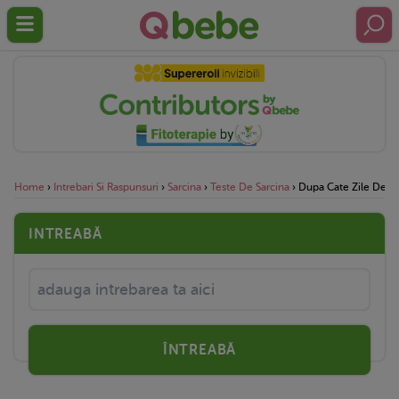
Home
›
Intrebari Si Raspunsuri
›
Sarcina
›
Teste De Sarcina
›
Dupa Cate Zile De La
INTREABĂ
ÎNTREABĂ