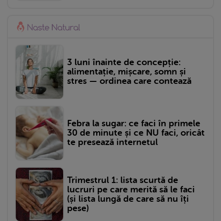
3 luni înainte de concepție:
alimentație, mișcare, somn și
stres — ordinea care contează
Febra la sugar: ce faci în primele
30 de minute și ce NU faci, oricât
te presează internetul
Trimestrul 1: lista scurtă de
lucruri pe care merită să le faci
(și lista lungă de care să nu îți
pese)