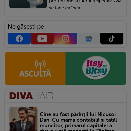
profunzime la lucrul respectiv. Așa
se face că încă...
Ne găsești pe
Cine au fost părinții lui Nicușor
Dan. Cu mama contabilă și tatăl
muncitor, primarul capitalei a
dus o viață modestă în Făgăraș