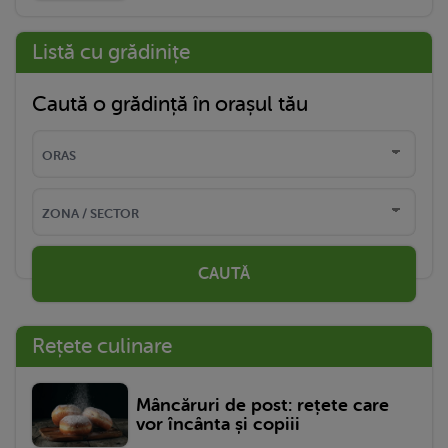
Listă cu grădinițe
Caută o grădință în orașul tău
CAUTĂ
Rețete culinare
Mâncăruri de post: rețete care
vor încânta și copiii