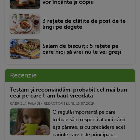
vor încânta și copiii
3 rețete de clătite de post de te
lingi pe degete
Salam de biscuiți: 5 rețete pe
care nici să vrei nu le vei greși
Recenzie
Testăm și recomandăm: probabil cel mai bun
ceai pe care l-am băut vreodată
GABRIELA PALADI - REDACTOR | LUNI, 15.07.2019
O regulă importantă pe care
trebuie să o respecți atunci când
ești părinte, și cu precădere acel
părinte care este principalul...