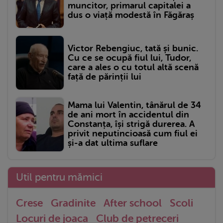
muncitor, primarul capitalei a
dus o viață modestă în Făgăraș
Victor Rebengiuc, tată și bunic.
Cu ce se ocupă fiul lui, Tudor,
care a ales o cu totul altă scenă
față de părinții lui
Mama lui Valentin, tânărul de 34
de ani mort în accidentul din
Constanța, își strigă durerea. A
privit neputincioasă cum fiul ei
și-a dat ultima suflare
Util pentru mămici
Crese
Gradinite
After school
Scoli
Locuri de joaca
Club de petreceri