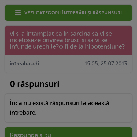
Vezi categorii întrebări și răspunsuri
vi s-a intamplat ca in sarcina sa vi se
incetoseze privirea brusc si sa vi se
infunde urechile?o fi de la hipotensiune?
întreabă adi
15:05, 25.07.2013
0 răspunsuri
Înca nu există răspunsuri la această
întrebare.
Raspunde si tu