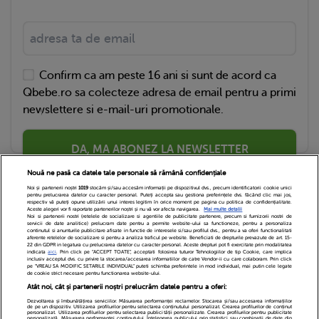
Confirm ca am peste 16 ani si sunt de acord ca
Qbebe.ro sa colecteze adresa de email pentru a primi
newslettere si e-mail-uri promotionale.
DA, MA ABONEZ LA NEWSLETTER
Nouă ne pasă ca datele tale personale să rămână confidențiale
Noi și partenerii noștri
1019
stocăm și/sau accesăm informații pe dispozitivul dvs., precum identificatorii cookie unici
pentru prelucrarea datelor cu caracter personal. Puteți accepta sau gestiona preferințele dvs. făcând clic mai jos,
respectiv vă puteți opune utilizării unui interes legitim în orice moment pe pagina cu politica de confidențialitate.
Aceste alegeri vor fi raportate partenerilor noștri și nu vă vor afecta navigarea.
Mai multe detalii
Noi si partenerii nostri (retelele de socializare si agentiile de publicitate partenere, precum si furnizorii nostri de
servicii de date analitice) prelucram date pentru a permite website-ului sa functioneze, pentru a personaliza
continutul si anunturile publicitare afisate in functie de interesele si/sau profilul dvs., pentru a va oferi functionalitati
aferente retelelor de socializare si pentru a analiza traficul pe website. Beneficiati de drepturile prevazute de art. 15-
22 din GDPR in legatura cu prelucrarea datelor cu caracter personal. Aceste drepturi pot fi exercitate prin modalitatea
indicata
aici
. Prin click pe “ACCEPT TOATE”, acceptati folosirea tuturor Tehnologiilor de tip Cookie, care implica
inclusiv acceptul dvs. cu privire la stocarea/accesarea informatiilor de catre Vendor-ii cu care colaboram. Prin click
Echipa Editoriala
Newsletter
Contact
pe “VREAU SA MODIFIC SETARILE INDIVIDUAL” puteti schimba preferintele in mod individual, mai putin cele legate
de cookie strict necesare pentru functionarea website-ului.
Atât noi, cât și partenerii noștri prelucrăm datele pentru a oferi:
Cariere
Cookies
Politica de confidentialitate
Dezvoltarea și îmbunătățirea serviciilor. Măsurarea performanței reclamelor. Stocarea și/sau accesarea informațiilor
de pe un dispozitiv. Utilizarea profilurilor pentru selectarea conținutului personalizat. Crearea profilurilor de conținut
DivaHair Cosmetics
Despre noi
personalizat. Utilizarea profilurilor pentru selectarea publicității personalizate. Crearea profilurilor pentru publicitate
personalizată. Măsurarea performanței conținutului. Înțelegerea publicului prin statistici sau combinații de date din