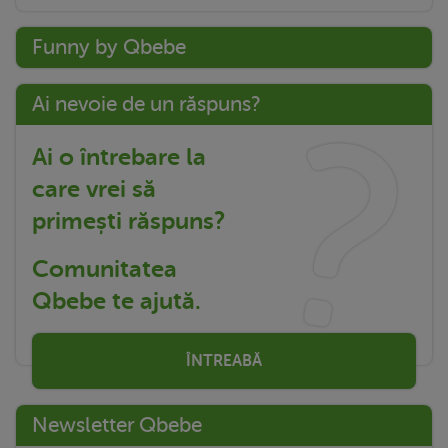
Funny by Qbebe
Ai nevoie de un răspuns?
Ai o întrebare la
care vrei să
primești răspuns?
Comunitatea
Qbebe te ajută.
ÎNTREABĂ
Newsletter Qbebe