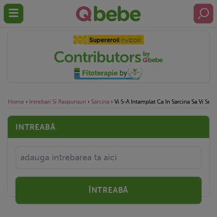
Home
›
Intrebari Si Raspunsuri
›
Sarcina
›
Vi S-A Intamplat Ca In Sarcina Sa Vi Se 
INTREABĂ
ÎNTREABĂ