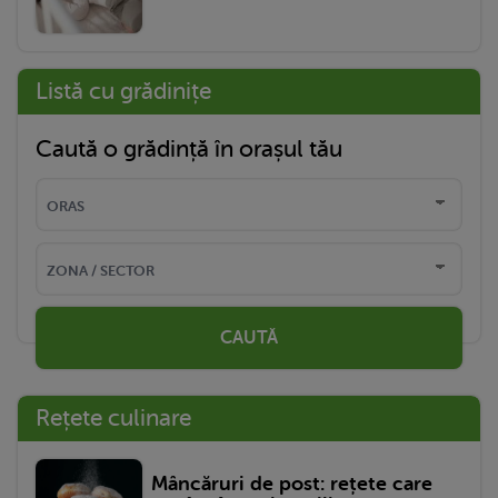
Listă cu grădinițe
Caută o grădință în orașul tău
CAUTĂ
Rețete culinare
Mâncăruri de post: rețete care