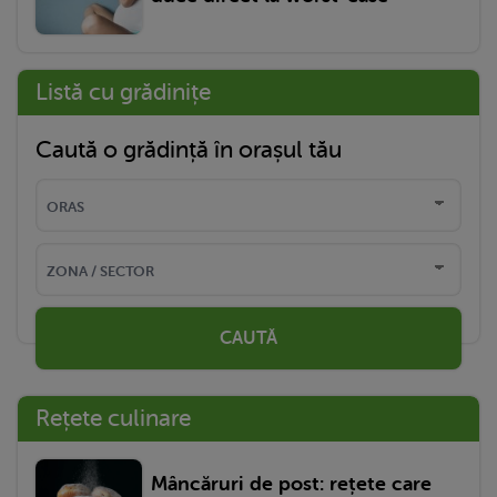
Listă cu grădinițe
Caută o grădință în orașul tău
CAUTĂ
Rețete culinare
Mâncăruri de post: rețete care