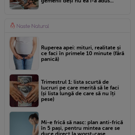
gemenii deși nu ea i-a adus...
Ruperea apei: mituri, realitate și
ce faci în primele 10 minute (fără
panică)
Trimestrul 1: lista scurtă de
lucruri pe care merită să le faci
(și lista lungă de care să nu îți
pese)
Mi-e frică să nasc: plan anti-frică
în 5 pași, pentru mintea care se
duce direct la worst-case