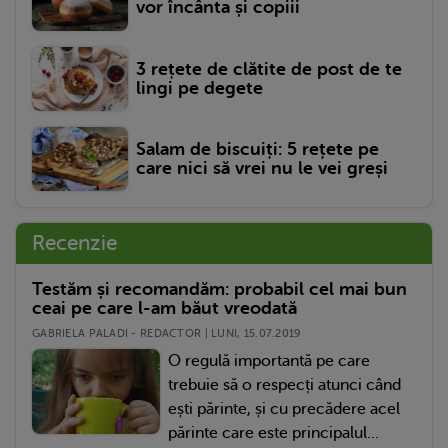
vor încânta și copiii
3 rețete de clătite de post de te
lingi pe degete
Salam de biscuiți: 5 rețete pe
care nici să vrei nu le vei greși
Recenzie
Testăm și recomandăm: probabil cel mai bun
ceai pe care l-am băut vreodată
GABRIELA PALADI - REDACTOR | LUNI, 15.07.2019
O regulă importantă pe care
trebuie să o respecți atunci când
ești părinte, și cu precădere acel
părinte care este principalul...