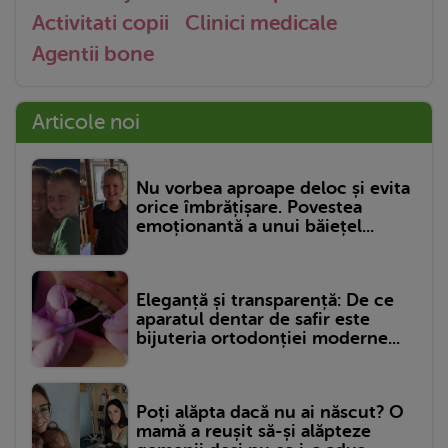
Activitati copii
Clinici medicale
Agentii bone
Articole noi
Nu vorbea aproape deloc și evita
orice îmbrățișare. Povestea
emoționantă a unui băiețel...
Eleganță și transparență: De ce
aparatul dentar de safir este
bijuteria ortodonției moderne...
Poți alăpta dacă nu ai născut? O
mamă a reușit să-și alăpteze