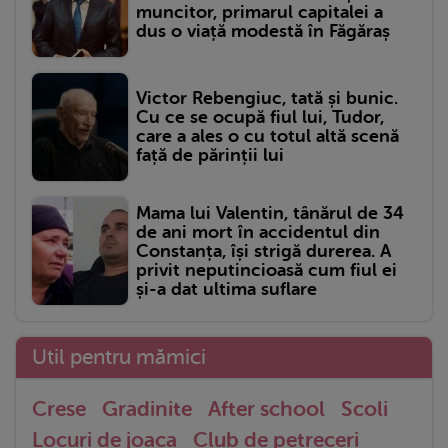
muncitor, primarul capitalei a
dus o viață modestă în Făgăraș
Victor Rebengiuc, tată și bunic.
Cu ce se ocupă fiul lui, Tudor,
care a ales o cu totul altă scenă
față de părinții lui
Mama lui Valentin, tânărul de 34
de ani mort în accidentul din
Constanța, își strigă durerea. A
privit neputincioasă cum fiul ei
și-a dat ultima suflare
Util pentru mămici
Crese
Gradinite
After school
Scoli
Locuri de joaca
Club de petreceri