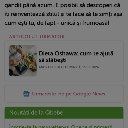
gândit până acum. E posibil să descoperi că
îți reinventează stilul și te face să te simți așa
cum ești tu, de fapt - unică și frumoasă!
ARTICOLUL URMATOR
Dieta Oshawa: cum te ajută
să slăbești
ANDRA PURDEA | DUMINICĂ, 16.06.2024
Urmareste-ne pe Google News
Noutăți de la Qbebe
Înscrie-te la newsletter-ul Qbebe și primești