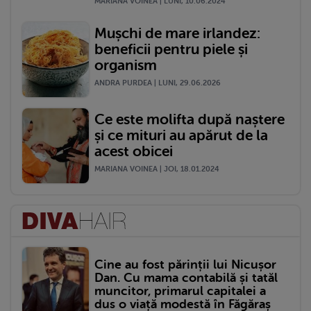
MARIANA VOINEA | LUNI, 10.06.2024
Mușchi de mare irlandez:
beneficii pentru piele și
organism
ANDRA PURDEA | LUNI, 29.06.2026
Ce este molifta după naștere
și ce mituri au apărut de la
acest obicei
MARIANA VOINEA | JOI, 18.01.2024
Cine au fost părinții lui Nicușor
Dan. Cu mama contabilă și tatăl
muncitor, primarul capitalei a
dus o viață modestă în Făgăraș