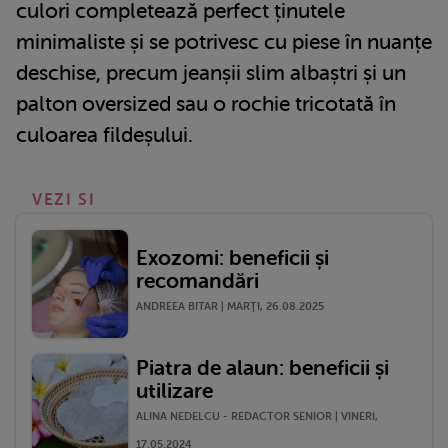
culori completează perfect ținutele
minimaliste și se potrivesc cu piese în nuanțe
deschise, precum jeanșii slim albaștri și un
palton oversized sau o rochie tricotată în
culoarea fildeșului.
VEZI SI
Exozomi: beneficii și
recomandări
ANDREEA BITAR | MARŢI, 26.08.2025
Piatra de alaun: beneficii și
utilizare
ALINA NEDELCU - REDACTOR SENIOR | VINERI,
17.05.2024