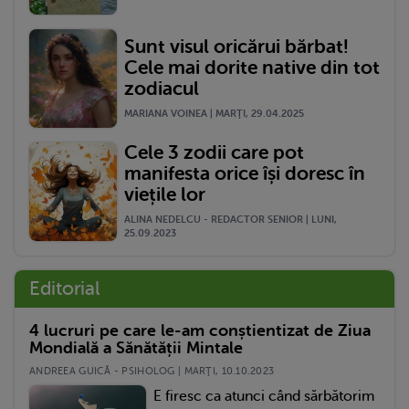
Sunt visul oricărui bărbat!
Cele mai dorite native din tot
zodiacul
MARIANA VOINEA | MARŢI, 29.04.2025
Cele 3 zodii care pot
manifesta orice își doresc în
viețile lor
ALINA NEDELCU - REDACTOR SENIOR | LUNI,
25.09.2023
Editorial
4 lucruri pe care le-am conștientizat de Ziua
Mondială a Sănătății Mintale
ANDREEA GUICĂ - PSIHOLOG | MARŢI, 10.10.2023
E firesc ca atunci când sărbătorim