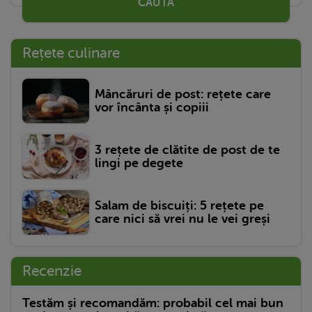
CAUTĂ
Rețete culinare
Mâncăruri de post: rețete care
vor încânta și copiii
3 rețete de clătite de post de te
lingi pe degete
Salam de biscuiți: 5 rețete pe
care nici să vrei nu le vei greși
Recenzie
Testăm și recomandăm: probabil cel mai bun