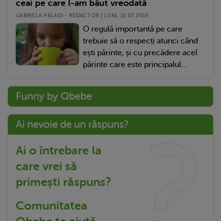
ceai pe care l-am băut vreodată
GABRIELA PALADI - REDACTOR | LUNI, 15.07.2019
O regulă importantă pe care
trebuie să o respecți atunci când
ești părinte, și cu precădere acel
părinte care este principalul...
Funny by Qbebe
Ai nevoie de un răspuns?
Ai o întrebare la
care vrei să
primești răspuns?
Comunitatea