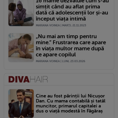
16 mame dezvăluie cum s-au
simțit când au aflat prima
dată că adolescenții lor și-au
început viața intimă
MARIANA VOINEA | MARŢI, 21.11.2023
„Nu mai am timp pentru
mine.” Frustrarea care apare
în viața multor mame după
ce apare copilul
MARIANA VOINEA | LUNI, 23.03.2026
Cine au fost părinții lui Nicușor
Dan. Cu mama contabilă și tatăl
muncitor, primarul capitalei a
dus o viață modestă în Făgăraș