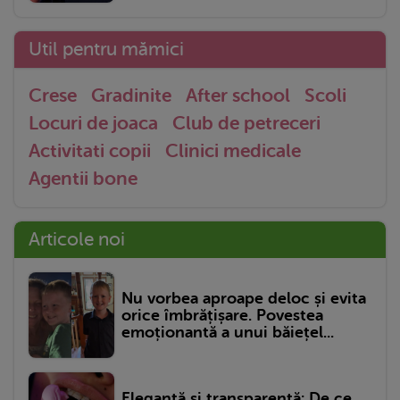
Util pentru mămici
Crese
Gradinite
After school
Scoli
Locuri de joaca
Club de petreceri
Activitati copii
Clinici medicale
Agentii bone
Articole noi
Nu vorbea aproape deloc și evita
orice îmbrățișare. Povestea
emoționantă a unui băiețel...
Eleganță și transparență: De ce