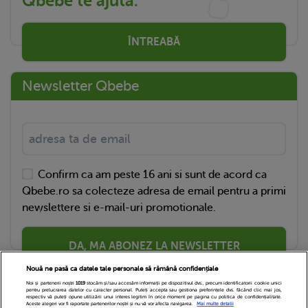
Qbebe te ajută.
ÎNTREABĂ
Newsletter Qbebe
Confirm ca am peste 16 ani si sunt de acord ca
Qbebe.ro sa colecteze adresa de email pentru a primi
newslettere si e-mail-uri promotionale.
DA, MA ABONEZ LA NEWSLETTER
Nouă ne pasă ca datele tale personale să rămână confidențiale
Noi și partenerii noștri
1019
stocăm și/sau accesăm informații pe dispozitivul dvs., precum identificatorii cookie unici
pentru prelucrarea datelor cu caracter personal. Puteți accepta sau gestiona preferințele dvs. făcând clic mai jos,
respectiv vă puteți opune utilizării unui interes legitim în orice moment pe pagina cu politica de confidențialitate.
Aceste alegeri vor fi raportate partenerilor noștri și nu vă vor afecta navigarea.
Mai multe detalii