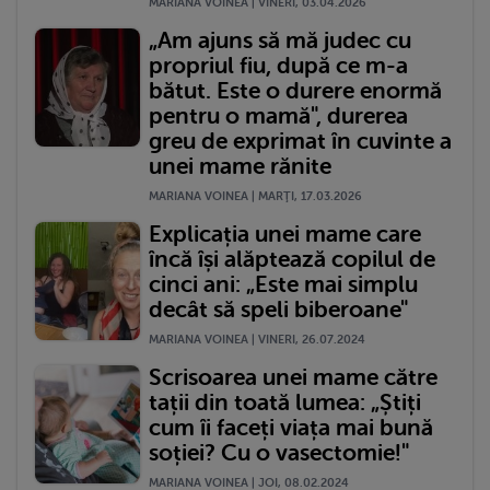
MARIANA VOINEA | VINERI, 03.04.2026
„Am ajuns să mă judec cu
propriul fiu, după ce m-a
bătut. Este o durere enormă
pentru o mamă", durerea
greu de exprimat în cuvinte a
unei mame rănite
MARIANA VOINEA | MARŢI, 17.03.2026
Explicația unei mame care
încă își alăptează copilul de
cinci ani: „Este mai simplu
decât să speli biberoane"
MARIANA VOINEA | VINERI, 26.07.2024
Scrisoarea unei mame către
tații din toată lumea: „Știți
cum îi faceți viața mai bună
soției? Cu o vasectomie!"
MARIANA VOINEA | JOI, 08.02.2024