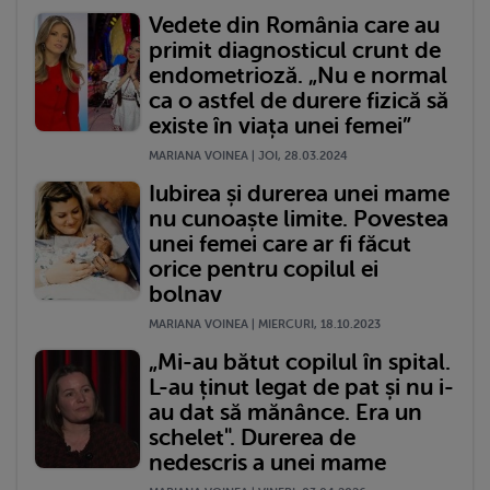
Vedete din România care au
primit diagnosticul crunt de
endometrioză. „Nu e normal
ca o astfel de durere fizică să
existe în viața unei femei”
MARIANA VOINEA | JOI, 28.03.2024
Iubirea și durerea unei mame
nu cunoaște limite. Povestea
unei femei care ar fi făcut
orice pentru copilul ei
bolnav
MARIANA VOINEA | MIERCURI, 18.10.2023
„Mi-au bătut copilul în spital.
L-au ținut legat de pat și nu i-
au dat să mănânce. Era un
schelet". Durerea de
nedescris a unei mame