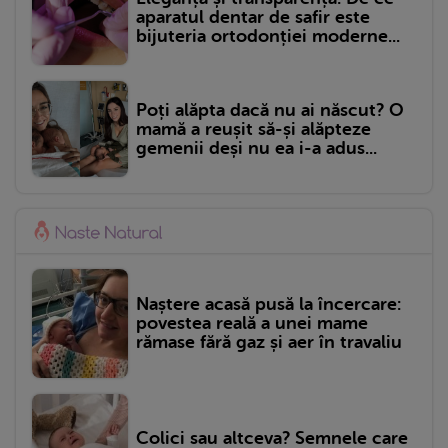
aparatul dentar de safir este
bijuteria ortodonției moderne...
Poți alăpta dacă nu ai născut? O
mamă a reușit să-și alăpteze
gemenii deși nu ea i-a adus...
Naștere acasă pusă la încercare:
povestea reală a unei mame
rămase fără gaz și aer în travaliu
Colici sau altceva? Semnele care