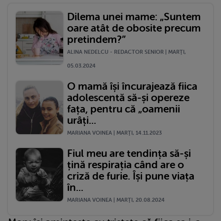
Dilema unei mame: „Suntem
oare atât de obosite precum
pretindem?”
ALINA NEDELCU - REDACTOR SENIOR | MARŢI,
05.03.2024
O mamă își încurajează fiica
adolescentă să-și opereze
fața, pentru că „oamenii
urâți...
MARIANA VOINEA | MARŢI, 14.11.2023
Fiul meu are tendința să-și
țină respirația când are o
criză de furie. Își pune viața
în...
MARIANA VOINEA | MARŢI, 20.08.2024