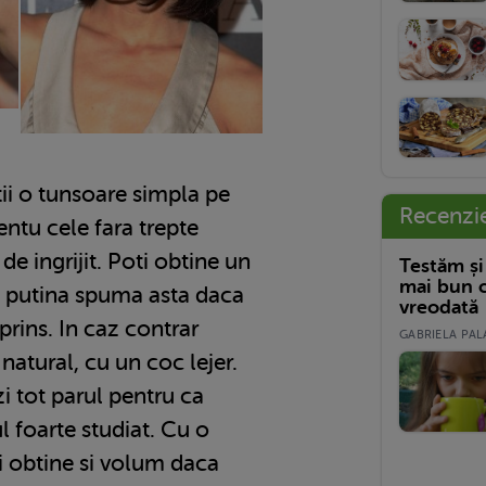
ii o tunsoare simpla pe
Recenzi
ntu cele fara trepte
de ingrijit. Poti obtine un
Testăm și
mai bun c
d putina spuma asta daca
vreodată
esprins. In caz contrar
GABRIELA PALA
atural, cu un coc lejer.
zi tot parul pentru ca
l foarte studiat. Cu o
i obtine si volum daca