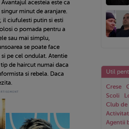
Avantajul acesteia este ca
 singur minut de aranjare.
il ciufulesti putin si esti
 folosi o pomada pentru a
ebele sau mai simplu,
Tunsoarea se poate face
 si pe cel ondulat. Atentie
 tip de haircut numai daca
Util pen
ormista si rebela. Daca
zita.
Crese
G
Scoli
L
Club de 
Activitat
Agentii