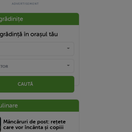
grădinițe
grădință în orașul tău
CAUTĂ
ulinare
Mâncăruri de post: rețete
care vor încânta și copiii