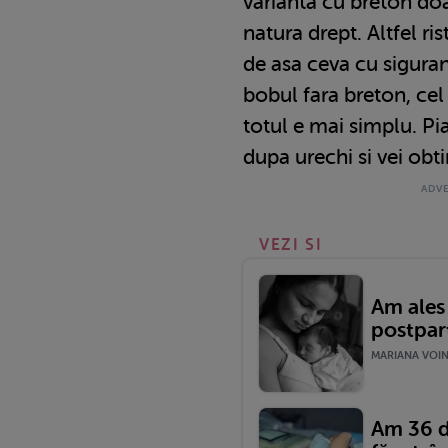
varianta cu breton doa
natura drept. Altfel ris
de asa ceva cu siguran
bobul fara breton, cel
totul e mai simplu. Pi
dupa urechi si vei obt
VEZI SI
Am ales
postpar
MARIANA VOINE
Am 36 de