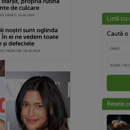
 sfârșit, propria rutină
inte de culcare
A | MARŢI, 13.08.2024
Listă cu 
ii noștri sunt oglinda
Caută o 
 În ei ne vedem toate
e și defectele
A | MIERCURI, 08.05.2024
Rețete c