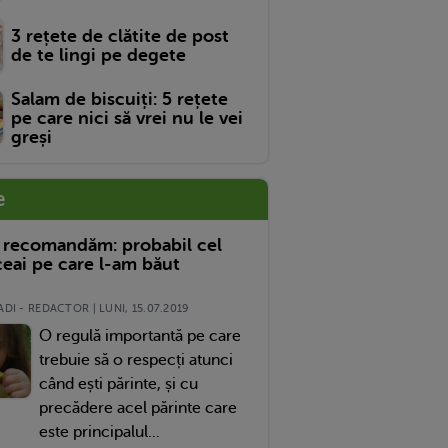
3 rețete de clătite de post
de te lingi pe degete
Salam de biscuiți: 5 rețete
pe care nici să vrei nu le vei
greși
e
 recomandăm: probabil cel
eai pe care l-am băut
DI - REDACTOR | LUNI, 15.07.2019
O regulă importantă pe care
trebuie să o respecți atunci
când ești părinte, și cu
precădere acel părinte care
este principalul...