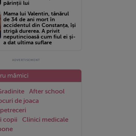
părinții lui
Mama lui Valentin, tânărul
de 34 de ani mort în
accidentul din Constanța, își
strigă durerea. A privit
neputincioasă cum fiul ei și-
a dat ultima suflare
tru mămici
radinite
After school
ocuri de joaca
petreceri
i copii
Clinici medicale
 bone