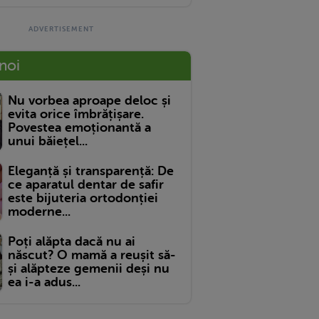
 noi
Nu vorbea aproape deloc și
evita orice îmbrățișare.
Povestea emoționantă a
unui băiețel...
Eleganță și transparență: De
ce aparatul dentar de safir
este bijuteria ortodonției
moderne...
Poți alăpta dacă nu ai
născut? O mamă a reușit să-
și alăpteze gemenii deși nu
ea i-a adus...