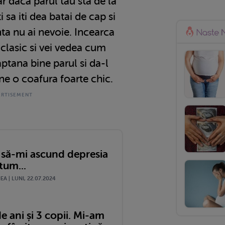
r daca parul tau sta de la
ti sa iti dea batai de cap si
ta nu ai nevoie. Incearca
 clasic si vei vedea cum
aptana bine parul si da-l
ine o coafura foarte chic.
 să-mi ascund depresia
tum...
A | LUNI, 22.07.2024
 ani și 3 copii. Mi-am