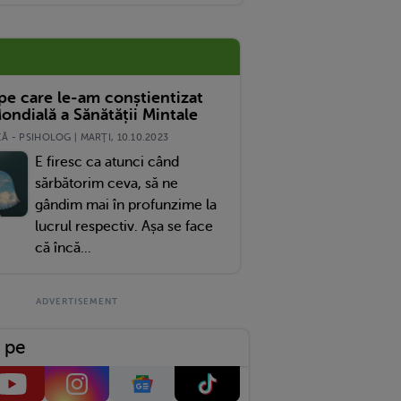
 pe care le-am conștientizat
ondială a Sănătății Mintale
 - PSIHOLOG | MARŢI, 10.10.2023
E firesc ca atunci când
sărbătorim ceva, să ne
gândim mai în profunzime la
lucrul respectiv. Așa se face
că încă...
 pe