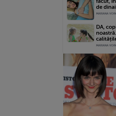
făcut, în
de dina
MARIANA VOINE
DA, copi
noastră.
calitățil
MARIANA VOINE