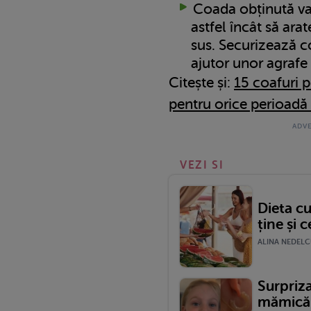
Coada obținută va 
astfel încât să ara
sus. Securizează 
ajutor unor agrafe
Citește și:
15 coafuri p
pentru orice perioadă 
VEZI SI
Dieta c
ține și c
ALINA NEDELCU
Surpriza
mămică: 