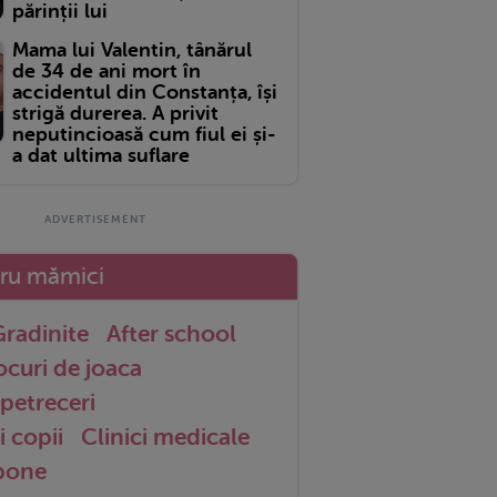
părinții lui
Mama lui Valentin, tânărul
de 34 de ani mort în
accidentul din Constanța, își
strigă durerea. A privit
neputincioasă cum fiul ei și-
a dat ultima suflare
tru mămici
radinite
After school
ocuri de joaca
petreceri
i copii
Clinici medicale
 bone