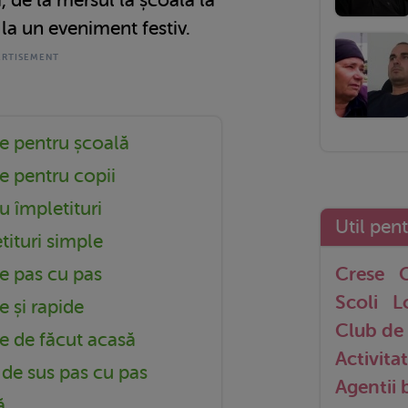
 la un eveniment festiv.
le pentru școală
e pentru copii
u împletituri
Util pen
ituri simple
le pas cu pas
Crese
G
Scoli
L
e și rapide
Club de 
le de făcut acasă
Activitat
 de sus pas cu pas
Agentii
ă