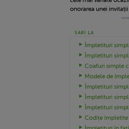
onorarea unei invitații
SARI LA
Împletituri simp
Împletituri simpl
Coafuri simple c
Modele de împlet
Împletituri simp
Împletituri simpl
Împletituri simp
Codițe împletite
Împletituri în faț