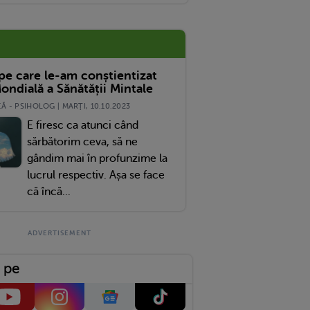
 pe care le-am conștientizat
ondială a Sănătății Mintale
 - PSIHOLOG | MARŢI, 10.10.2023
E firesc ca atunci când
sărbătorim ceva, să ne
gândim mai în profunzime la
lucrul respectiv. Așa se face
că încă...
 pe