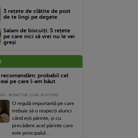
3 rețete de clătite de post
de te lingi pe degete
Salam de biscuiți: 5 rețete
pe care nici să vrei nu le vei
greși
e
 recomandăm: probabil cel
eai pe care l-am băut
DI - REDACTOR | LUNI, 15.07.2019
O regulă importantă pe care
trebuie să o respecți atunci
când ești părinte, și cu
precădere acel părinte care
este principalul...