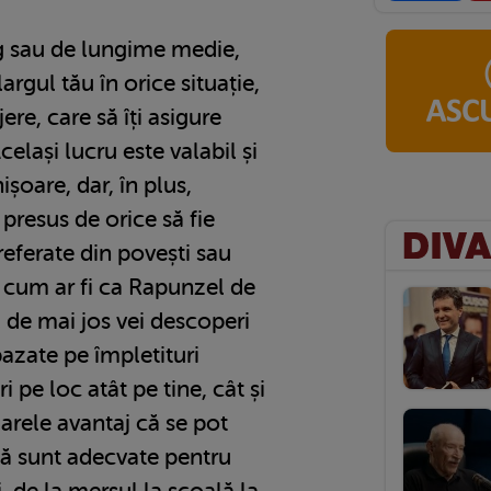
ng sau de lungime medie,
largul tău în orice situație,
ere, care să îți asigure
celași lucru este valabil și
oare, dar, în plus,
presus de orice să fie
eferate din povești sau
 cum ar fi ca Rapunzel de
 de mai jos vei descoperi
bazate pe împletituri
i pe loc atât pe tine, cât și
arele avantaj că se pot
 că sunt adecvate pentru
, de la mersul la școală la