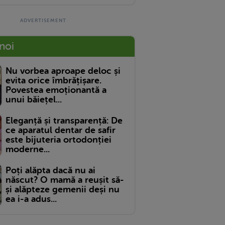
 noi
Nu vorbea aproape deloc și
evita orice îmbrățișare.
Povestea emoționantă a
unui băiețel...
Eleganță și transparență: De
ce aparatul dentar de safir
este bijuteria ortodonției
moderne...
Poți alăpta dacă nu ai
născut? O mamă a reușit să-
și alăpteze gemenii deși nu
ea i-a adus...