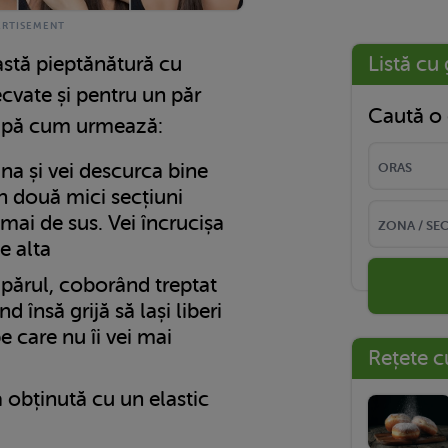
astă pieptănătură cu
Listă cu 
ecvate și pentru un păr
Caută o 
upă cum urmează:
na și vei descurca bine
 în două mici secțiuni
mai de sus. Vei încrucișa
e alta
 părul, coborând treptat
d însă grijă să lași liberi
e care nu îi vei mai
Rețete c
 obținută cu un elastic