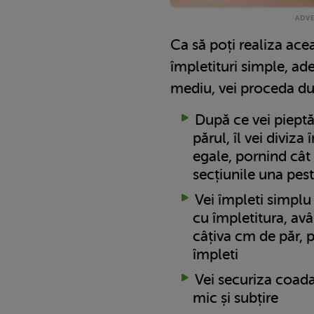
Ca să poți realiza ace
împletituri simple, ad
mediu, vei proceda d
După ce vei pieptă
părul, îl vei diviza
egale, pornind cât 
secțiunile una pest
Vei împleti simplu
cu împletitura, avân
câțiva cm de păr, p
împleti
Vei securiza coada
mic și subțire