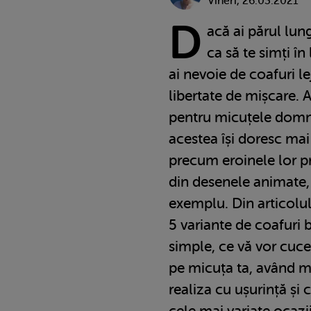
Vineri, 26.03.2021
D
acă ai părul lu
ca să te simți în 
ai nevoie de coafuri lej
libertate de mișcare. A
pentru micuțele domniș
acestea își doresc mai 
precum eroinele lor pr
din desenele animate,
exemplu. Din articolul
5 variante de coafuri 
simple, ce vă vor cucer
pe micuța ta, având m
realiza cu ușurință și
cele mai variate ocazii