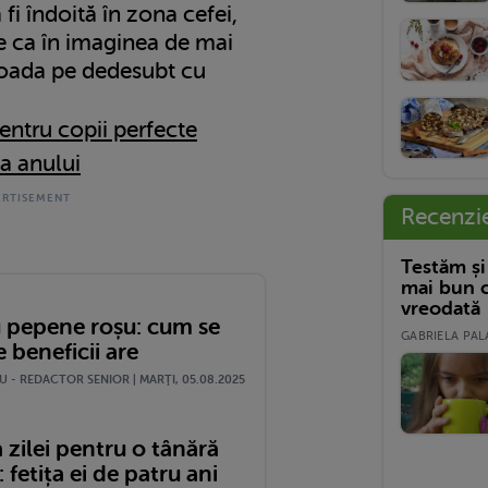
fi îndoită în zona cefei,
te ca în imaginea de mai
coada pe dedesubt cu
entru copii perfecte
a anului
Recenzi
Testăm și
mai bun c
vreodată
u pepene roșu: cum se
GABRIELA PALA
e beneficii are
 - REDACTOR SENIOR | MARŢI, 05.08.2025
 zilei pentru o tânără
fetița ei de patru ani