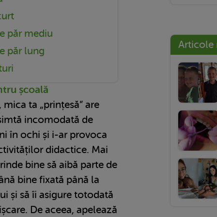
curt
le păr mediu
Articole
le păr lung
turi
ntru școală
mica ta „prințesă” are
 simtă incomodată de
ni în ochi și i-ar provoca
tivităților didactice. Mai
prinde bine să aibă parte de
nă bine fixată până la
 și să îi asigure totodată
ișcare. De aceea, apelează