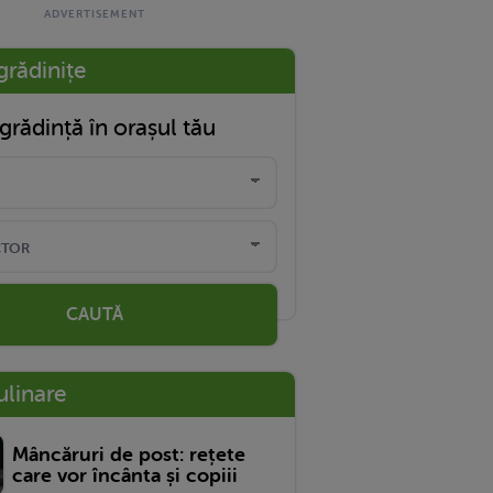
grădinițe
grădință în orașul tău
CAUTĂ
ulinare
Mâncăruri de post: rețete
care vor încânta și copiii