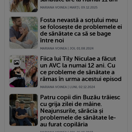
MARIANA VOINEA | MARŢI, 09.12.2025
Fosta nevastă a soțului meu
se folosește de problemele ei
de sănătate ca să se bage
între noi
MARIANA VOINEA | JOI, 01.08.2024
Fiica lui Tily Niculae a făcut
un AVC la numai 12 ani. Cu
ce probleme de sănătate a
rămas în urma acestui episod
MARIANA VOINEA | LUNI, 02.12.2024
Patru copii din Buzău trăiesc
cu grija zilei de mâine.
Neajunsurile, sărăcia și
problemele de sănătate le-
au furat copilăria