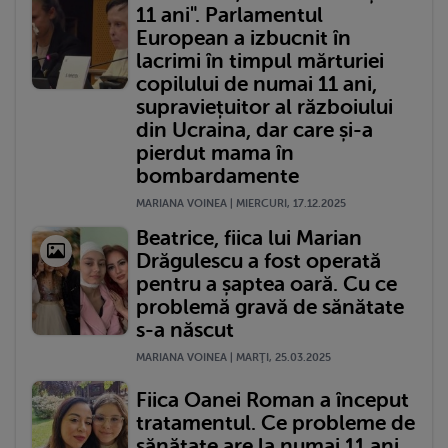
11 ani". Parlamentul
European a izbucnit în
lacrimi în timpul mărturiei
copilului de numai 11 ani,
supraviețuitor al războiului
din Ucraina, dar care și-a
pierdut mama în
bombardamente
MARIANA VOINEA | MIERCURI, 17.12.2025
Beatrice, fiica lui Marian
Drăgulescu a fost operată
pentru a șaptea oară. Cu ce
problemă gravă de sănătate
s-a născut
MARIANA VOINEA | MARŢI, 25.03.2025
Fiica Oanei Roman a început
tratamentul. Ce probleme de
sănătate are la numai 11 ani