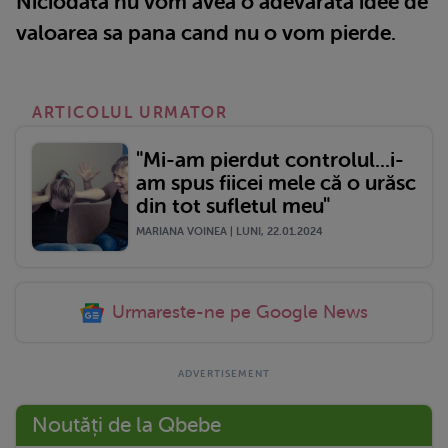
Niciodata nu vom avea o adevarata idee de
valoarea sa pana cand nu o vom pierde.
ARTICOLUL URMATOR
"Mi-am pierdut controlul...i-
am spus fiicei mele că o urăsc
din tot sufletul meu"
MARIANA VOINEA | LUNI, 22.01.2024
Urmareste-ne pe Google News
Noutăți de la Qbebe