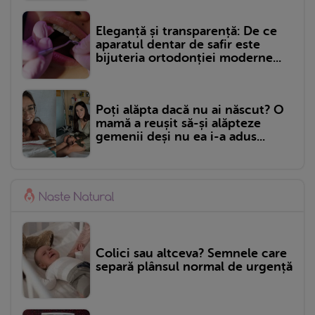
Eleganță și transparență: De ce
aparatul dentar de safir este
bijuteria ortodonției moderne...
Poți alăpta dacă nu ai născut? O
mamă a reușit să-și alăpteze
gemenii deși nu ea i-a adus...
Colici sau altceva? Semnele care
separă plânsul normal de urgență