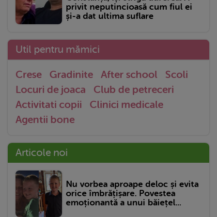
privit neputincioasă cum fiul ei
și-a dat ultima suflare
Util pentru mămici
Crese
Gradinite
After school
Scoli
Locuri de joaca
Club de petreceri
Activitati copii
Clinici medicale
Agentii bone
Articole noi
Nu vorbea aproape deloc și evita
orice îmbrățișare. Povestea
emoționantă a unui băiețel...