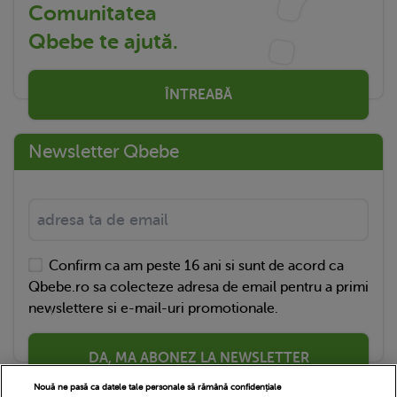
Comunitatea
Qbebe te ajută.
ÎNTREABĂ
Newsletter Qbebe
Confirm ca am peste 16 ani si sunt de acord ca
Qbebe.ro sa colecteze adresa de email pentru a primi
newslettere si e-mail-uri promotionale.
DA, MA ABONEZ LA NEWSLETTER
Nouă ne pasă ca datele tale personale să rămână confidențiale