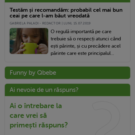
Testăm și recomandăm: probabil cel mai bun
ceai pe care l-am băut vreodată
GABRIELA PALADI - REDACTOR | LUNI, 15.07.2019
O regulă importantă pe care
trebuie să o respecți atunci când
ești părinte, și cu precădere acel
părinte care este principalul...
Funny by Qbebe
Ai nevoie de un răspuns?
Ai o întrebare la
care vrei să
primești răspuns?