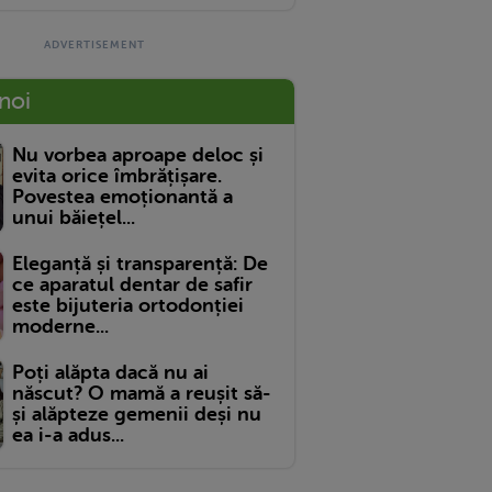
 noi
Nu vorbea aproape deloc și
evita orice îmbrățișare.
Povestea emoționantă a
unui băiețel...
Eleganță și transparență: De
ce aparatul dentar de safir
este bijuteria ortodonției
moderne...
Poți alăpta dacă nu ai
născut? O mamă a reușit să-
și alăpteze gemenii deși nu
ea i-a adus...