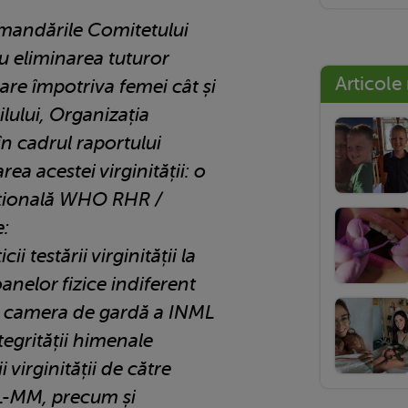
mandările Comitetului
u eliminarea tuturor
Articole
are împotriva femei cât și
ilului, Organizația
în cadrul raportului
rea acestei virginității: o
tuțională WHO RHR /
e:
ii testării virginității la
anelor fizice indiferent
la camera de gardă a INML
tegrității himenale
 virginității de către
ML-MM, precum și