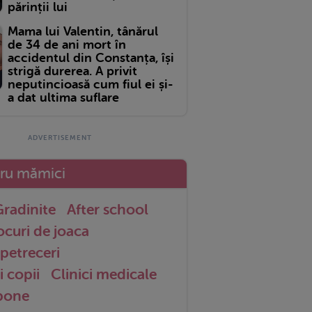
părinții lui
Mama lui Valentin, tânărul
de 34 de ani mort în
accidentul din Constanța, își
strigă durerea. A privit
neputincioasă cum fiul ei și-
a dat ultima suflare
tru mămici
radinite
After school
ocuri de joaca
petreceri
i copii
Clinici medicale
 bone