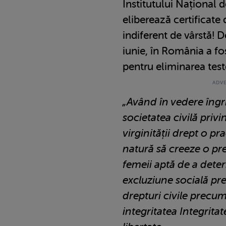
Institutului Național
eliberează certificate d
indiferent de vârstă! D
iunie, în România a f
pentru eliminarea teste
„Având în vedere îngri
societatea civilă privin
virginității drept o p
natură să creeze o pr
femeii aptă de a dete
excluziune socială pr
drepturi civile precum
integritatea Integritate