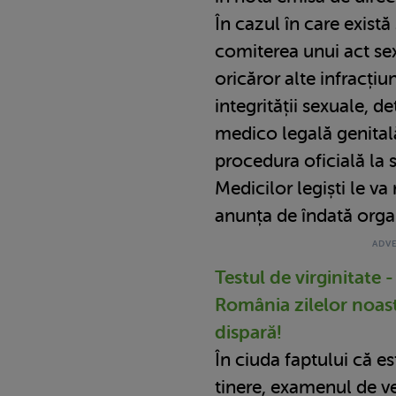
În cazul în care există 
comiterea unui act sex
oricăror alte infracțiun
integrității sexuale, 
medico legală genital
procedura oficială la so
Medicilor legiști le va
anunța de îndată organ
Testul de virginitate -
România zilelor noast
dispară!
În ciuda faptului că e
tinere, examenul de ver