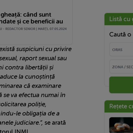
 gheață: când sunt
Listă cu 
date și ce beneficii au
 - REDACTOR SENIOR | MARŢI, 07.05.2024
Caută o 
 există suspiciuni cu privire
sexual, raport sexual sau
i contra libertății și
e aduce la cunoștință
erminarea că examinare
ă se va efectua numai în
olicitarea poliție,
Rețete c
nindu-le obligația de a
ele judiciare.”,
se arată
ctorul INML.