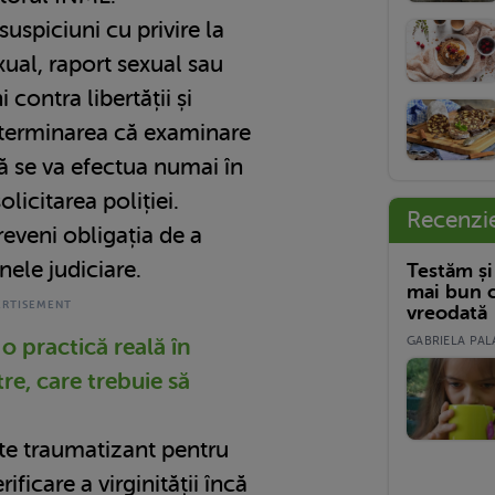
suspiciuni cu privire la
ual, raport sexual sau
i contra libertății și
determinarea că examinare
ă se va efectua numai în
licitarea poliției.
Recenzi
 reveni obligația de a
ele judiciare.
Testăm și
mai bun c
vreodată
GABRIELA PALA
 o practică reală în
re, care trebuie să
ste traumatizant pentru
ificare a virginității încă