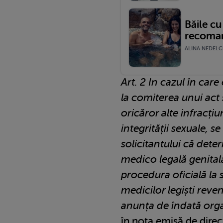
Băile cu
recoman
ALINA NEDELCU
Art. 2 In cazul în care
la comiterea unui act 
oricăror alte infracțiun
integrității sexuale, s
solicitantului că det
medico legală genital
procedura oficială la s
medicilor legiști reve
anunța de îndată organ
în nota emisă de dire