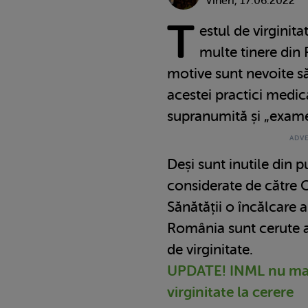
Vineri, 17.06.2022
T
estul de virginita
multe tinere din 
motive sunt nevoite s
acestei practici medic
supranumită și „exam
Deși sunt inutile din pu
considerate de către 
Sănătății o încălcare a
România sunt cerute a
de virginitate.
UPDATE! INML nu mai 
virginitate la cerere