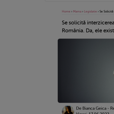
Home
›
Mama
›
Legislatie
›
Se Solicită
Se solicită interzicerea
România. Da, ele exist
De Bianca Geica - R