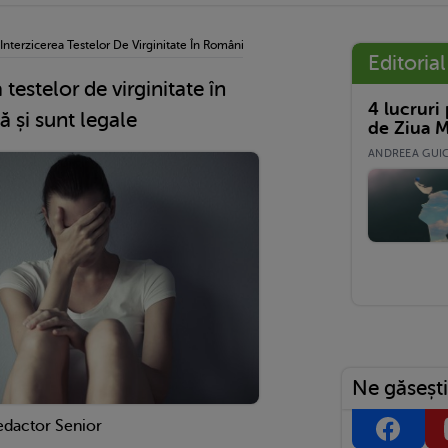
 Interzicerea Testelor De Virginitate În România. Da, Ele Există Și Sunt Legale
Editorial
 testelor de virginitate în
4 lucruri
ă și sunt legale
de Ziua M
ANDREEA GUICĂ
Ne găsești
edactor Senior