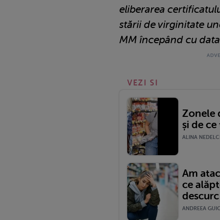
eliberarea certificatu
stării de virginitate u
MM începând cu data 
VEZI SI
Zonele 
și de ce
ALINA NEDELCU
Am atacu
ce alăp
descurc
ANDREEA GUICA