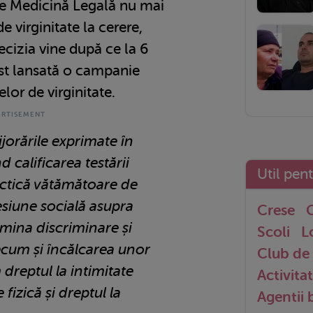
 de Medicină Legală nu mai
e virginitate la cerere,
ecizia vine după ce la 6
ost lansată o campanie
lor de virginitate.
jorările exprimate în
d calificarea testării
Util pen
ractică vătămătoare de
esiune socială asupra
Crese
G
rmina discriminare și
Scoli
L
ecum și încălcarea unor
Club de 
 dreptul la intimitate
Activitat
 fizică și dreptul la
Agentii