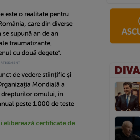
te este o realitate pentru
România, care din diverse
ă se supună an de an
ale traumatizante,
enul cu două degete”.
nct de vedere stiinţific și
Organizația Mondială a
 drepturilor omului, în
nual peste 1.000 de teste
eliberează certificate de