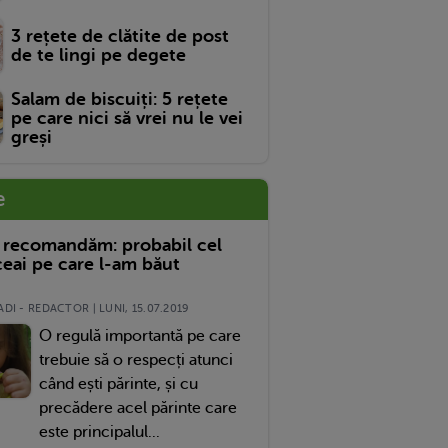
3 rețete de clătite de post
de te lingi pe degete
Salam de biscuiți: 5 rețete
pe care nici să vrei nu le vei
greși
e
 recomandăm: probabil cel
eai pe care l-am băut
DI - REDACTOR | LUNI, 15.07.2019
O regulă importantă pe care
trebuie să o respecți atunci
când ești părinte, și cu
precădere acel părinte care
este principalul...