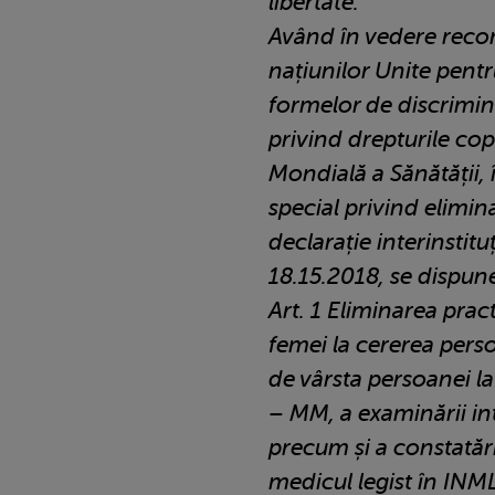
libertate.
Având în vedere reco
națiunilor Unite pentr
formelor de discrimin
privind drepturile cop
Mondială a Sănătății, 
special privind elimina
declarație interinsti
18.15.2018, se dispun
Art. 1 Eliminarea practic
femei la cererea perso
de vârsta persoanei 
– MM, a examinării in
precum și a constatării
medicul legist în IN