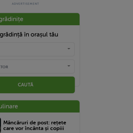
grădinițe
grădință în orașul tău
CAUTĂ
ulinare
Mâncăruri de post: rețete
care vor încânta și copiii