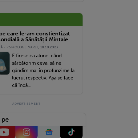
 pe care le-am conștientizat
ondială a Sănătății Mintale
 - PSIHOLOG | MARŢI, 10.10.2023
E firesc ca atunci când
sărbătorim ceva, să ne
gândim mai în profunzime la
lucrul respectiv. Așa se face
că încă...
 pe