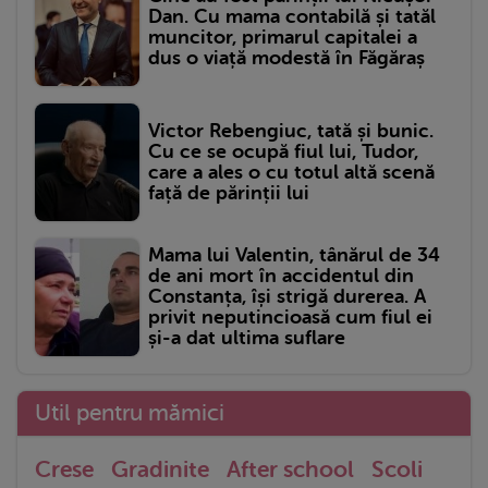
Dan. Cu mama contabilă și tatăl
muncitor, primarul capitalei a
dus o viață modestă în Făgăraș
Victor Rebengiuc, tată și bunic.
Cu ce se ocupă fiul lui, Tudor,
care a ales o cu totul altă scenă
față de părinții lui
Mama lui Valentin, tânărul de 34
de ani mort în accidentul din
Constanța, își strigă durerea. A
privit neputincioasă cum fiul ei
și-a dat ultima suflare
Util pentru mămici
Crese
Gradinite
After school
Scoli