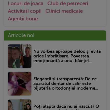
Locuri de joaca
Club de petreceri
Activitati copii
Clinici medicale
Agentii bone
Articole noi
Nu vorbea aproape deloc și evita
orice îmbrățișare. Povestea
emoționantă a unui băiețel...
Eleganță și transparență: De ce
aparatul dentar de safir este
bijuteria ortodonției moderne...
Poți alăpta dacă nu ai născut? O