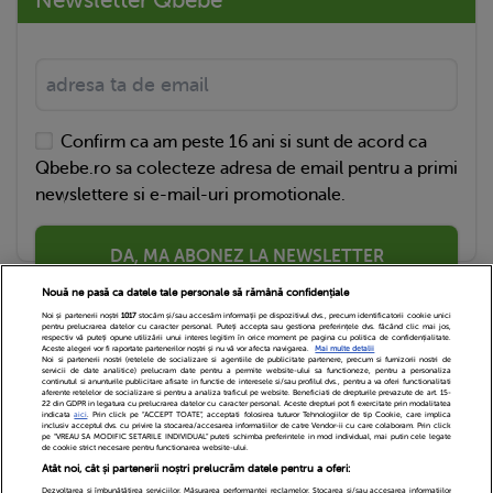
Newsletter Qbebe
Confirm ca am peste 16 ani si sunt de acord ca
Qbebe.ro sa colecteze adresa de email pentru a primi
newslettere si e-mail-uri promotionale.
DA, MA ABONEZ LA NEWSLETTER
Nouă ne pasă ca datele tale personale să rămână confidențiale
Noi și partenerii noștri
1017
stocăm și/sau accesăm informații pe dispozitivul dvs., precum identificatorii cookie unici
pentru prelucrarea datelor cu caracter personal. Puteți accepta sau gestiona preferințele dvs. făcând clic mai jos,
respectiv vă puteți opune utilizării unui interes legitim în orice moment pe pagina cu politica de confidențialitate.
Aceste alegeri vor fi raportate partenerilor noștri și nu vă vor afecta navigarea.
Mai multe detalii
Noi si partenerii nostri (retelele de socializare si agentiile de publicitate partenere, precum si furnizorii nostri de
servicii de date analitice) prelucram date pentru a permite website-ului sa functioneze, pentru a personaliza
continutul si anunturile publicitare afisate in functie de interesele si/sau profilul dvs., pentru a va oferi functionalitati
aferente retelelor de socializare si pentru a analiza traficul pe website. Beneficiati de drepturile prevazute de art. 15-
22 din GDPR in legatura cu prelucrarea datelor cu caracter personal. Aceste drepturi pot fi exercitate prin modalitatea
indicata
aici
. Prin click pe “ACCEPT TOATE”, acceptati folosirea tuturor Tehnologiilor de tip Cookie, care implica
inclusiv acceptul dvs. cu privire la stocarea/accesarea informatiilor de catre Vendor-ii cu care colaboram. Prin click
Echipa Editoriala
Newsletter
Contact
pe “VREAU SA MODIFIC SETARILE INDIVIDUAL” puteti schimba preferintele in mod individual, mai putin cele legate
de cookie strict necesare pentru functionarea website-ului.
Atât noi, cât și partenerii noștri prelucrăm datele pentru a oferi:
Cariere
Cookies
Politica de confidentialitate
Dezvoltarea și îmbunătățirea serviciilor. Măsurarea performanței reclamelor. Stocarea și/sau accesarea informațiilor