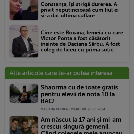
Constanța, își strigă durerea. A
privit neputincioasă cum fiul ei
și-a dat ultima suflare
Cine este Roxana, femeia cu care
Victor Ponta a fost căsătorit
înainte de Daciana Sârbu. A fost
coleg de liceu cu prima soție
Alte articole care te-ar putea interesa
Shaorma cu de toate gratis
pentru elevii de nota 10 la
BAC!
MARIANA VOINEA | MIERCURI, 26.06.2024
Am născut la 17 ani și mi-am
crescut singură gemenii.
Când colegele mele aruncau