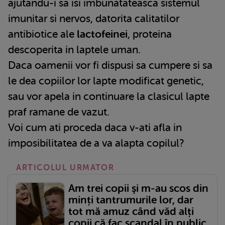
ajutandu-i sa isi imbunatateasca sistemul
imunitar si nervos, datorita calitatilor
antibiotice ale
lactofeinei
, proteina
descoperita in laptele uman.
Daca oamenii vor fi dispusi sa cumpere si sa
le dea copiilor lor lapte modificat genetic,
sau vor apela in continuare la clasicul lapte
praf ramane de vazut.
Voi cum ati proceda daca v-ati afla in
imposibilitatea de a va alapta copilul?
ARTICOLUL URMATOR
Am trei copii şi m-au scos din
minți tantrumurile lor, dar
tot mă amuz când văd alți
copii că fac scandal în public