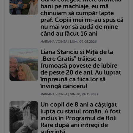
bani pe machiaje, eu mă
chinuiam să cumpăr lapte
praf. Copiii mei mi-au spus că
nu mai vor să audă de mine
când au făcut 16 ani
MARIANA VOINEA | LUNI, 09.02.2026
Liana Stanciu și Miță de la
„Bere Gratis" trăiesc o
frumoasă poveste de iubire
de peste 20 de ani. Au luptat
împreună ca fiica lor să
învingă cancerul
MARIANA VOINEA | VINERI, 24.11.2023
Un copil de 8 ani a câștigat
lupta cu statul român. A fost
inclus în Programul de Boli
Rare după ani întregi de
suferință