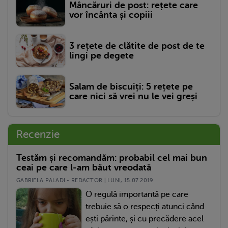
Mâncăruri de post: rețete care
vor încânta și copiii
3 rețete de clătite de post de te
lingi pe degete
Salam de biscuiți: 5 rețete pe
care nici să vrei nu le vei greși
Recenzie
Testăm și recomandăm: probabil cel mai bun
ceai pe care l-am băut vreodată
GABRIELA PALADI - REDACTOR | LUNI, 15.07.2019
O regulă importantă pe care
trebuie să o respecți atunci când
ești părinte, și cu precădere acel