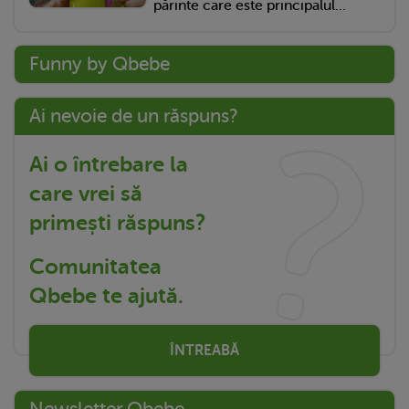
părinte care este principalul...
Funny by Qbebe
Ai nevoie de un răspuns?
Ai o întrebare la
care vrei să
primești răspuns?
Comunitatea
Qbebe te ajută.
ÎNTREABĂ