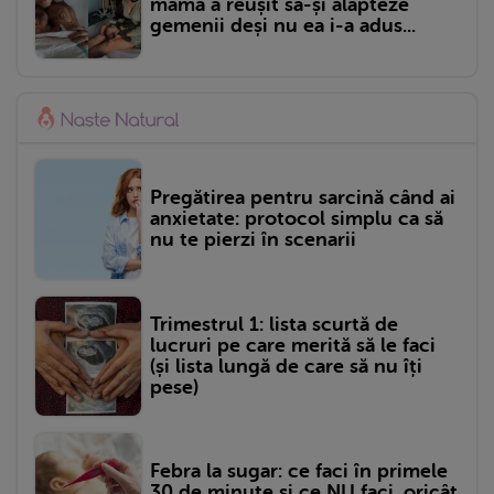
mamă a reușit să-și alăpteze
gemenii deși nu ea i-a adus...
Pregătirea pentru sarcină când ai
anxietate: protocol simplu ca să
nu te pierzi în scenarii
Trimestrul 1: lista scurtă de
lucruri pe care merită să le faci
(și lista lungă de care să nu îți
pese)
Febra la sugar: ce faci în primele
30 de minute și ce NU faci, oricât