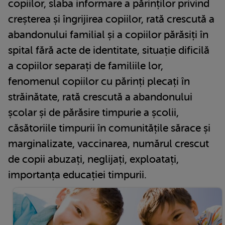
copiilor, slaba informare a părinților privind
creșterea și îngrijirea copiilor, rată crescută a
abandonului familial și a copiilor părăsiți în
spital fără acte de identitate, situație dificilă
a copiilor separați de familiile lor,
fenomenul copiilor cu părinți plecați în
străinătate, rată crescută a abandonului
școlar și de părăsire timpurie a școlii,
căsătoriile timpurii în comunitățile sărace și
marginalizate, vaccinarea, numărul crescut
de copii abuzați, neglijați, exploatați,
importanța educației timpurii.