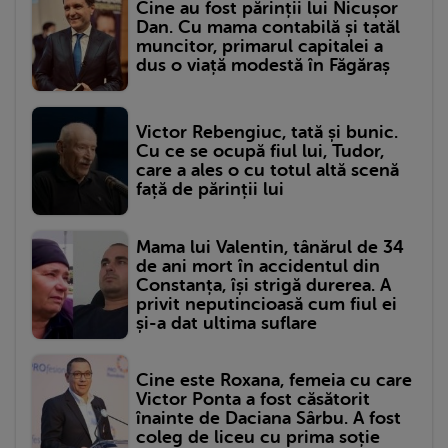
Cine au fost părinții lui Nicușor
Dan. Cu mama contabilă și tatăl
muncitor, primarul capitalei a
dus o viață modestă în Făgăraș
Victor Rebengiuc, tată și bunic.
Cu ce se ocupă fiul lui, Tudor,
care a ales o cu totul altă scenă
față de părinții lui
Mama lui Valentin, tânărul de 34
de ani mort în accidentul din
Constanța, își strigă durerea. A
privit neputincioasă cum fiul ei
și-a dat ultima suflare
Cine este Roxana, femeia cu care
Victor Ponta a fost căsătorit
înainte de Daciana Sârbu. A fost
coleg de liceu cu prima soție