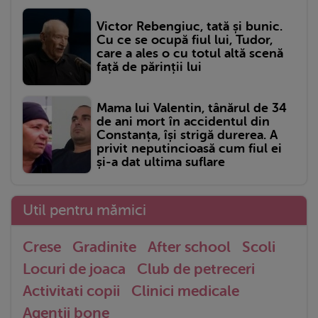
Victor Rebengiuc, tată și bunic.
Cu ce se ocupă fiul lui, Tudor,
care a ales o cu totul altă scenă
față de părinții lui
Mama lui Valentin, tânărul de 34
de ani mort în accidentul din
Constanța, își strigă durerea. A
privit neputincioasă cum fiul ei
și-a dat ultima suflare
Util pentru mămici
Crese
Gradinite
After school
Scoli
Locuri de joaca
Club de petreceri
Activitati copii
Clinici medicale
Agentii bone