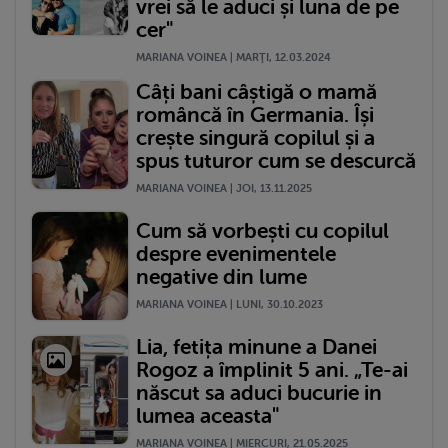
vrei să le aduci și luna de pe
cer"
MARIANA VOINEA | MARŢI, 12.03.2024
Câți bani câștigă o mamă
româncă în Germania. Își
crește singură copilul și a
spus tuturor cum se descurcă
MARIANA VOINEA | JOI, 13.11.2025
Cum să vorbești cu copilul
despre evenimentele
negative din lume
MARIANA VOINEA | LUNI, 30.10.2023
Lia, fetița minune a Danei
Rogoz a împlinit 5 ani. „Te-ai
născut sa aduci bucurie in
lumea aceasta"
MARIANA VOINEA | MIERCURI, 21.05.2025