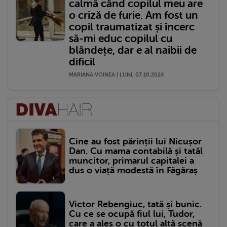
calmă când copilul meu are
o criză de furie. Am fost un
copil traumatizat și încerc
să-mi educ copilul cu
blândețe, dar e al naibii de
dificil
MARIANA VOINEA | LUNI, 07.10.2024
Cine au fost părinții lui Nicușor
Dan. Cu mama contabilă și tatăl
muncitor, primarul capitalei a
dus o viață modestă în Făgăraș
Victor Rebengiuc, tată și bunic.
Cu ce se ocupă fiul lui, Tudor,
care a ales o cu totul altă scenă