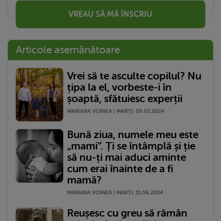
VREAU SĂ MĂ ÎNSCRIU
Articole asemănătoare
Vrei să te asculte copilul? Nu
țipa la el, vorbeste-i în
șoaptă, sfătuiesc experții
MARIANA VOINEA | MARŢI, 09.01.2024
Bună ziua, numele meu este
„mami”. Ți se întâmplă și ție
să nu-ți mai aduci aminte
cum erai înainte de a fi
mamă?
MARIANA VOINEA | MARŢI, 11.06.2024
Reușesc cu greu să rămân