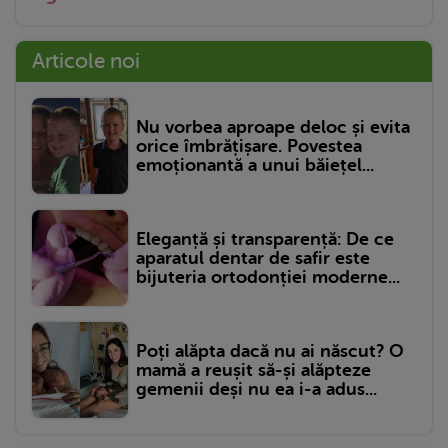
Articole noi
Nu vorbea aproape deloc și evita
orice îmbrățișare. Povestea
emoționantă a unui băiețel...
Eleganță și transparență: De ce
aparatul dentar de safir este
bijuteria ortodonției moderne...
Poți alăpta dacă nu ai născut? O
mamă a reușit să-și alăpteze
gemenii deși nu ea i-a adus...