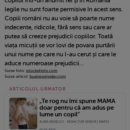
copilul într-un anumit fel și în România
legile nu sunt foarte permisive în acest sens.
Copiii români nu au voie să poarte nume
indecente, ridicole, fără sens sau care ar
putea să creeze prejudicii copiilor. Toată
viața micuții se vor lovi de povara purtării
unui nume pe care nu l-au cerut și care le
aduce numeroase prejudicii…
Surse foto:
istockphoto.com
Surse articol:
businessinsider.com
ARTICOLUL URMATOR
„Te rog nu îmi spune MAMA
doar pentru că am adus pe
lume un copil”
ALINA NEDELCU - REDACTOR SENIOR | MARŢI,
13.02.2024