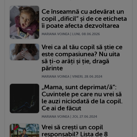
Ce înseamnă cu adevărat un
copil „dificil” și de ce eticheta
îi poate afecta dezvoltarea
MARIANA VOINEA | LUNI, 08.06.2026
Vrei ca al tău copil să știe ce
este compasiunea? Nu uita
să ți-o arăți și ție, dragă
părinte
MARIANA VOINEA | VINERI, 28.06.2024
„Mama, sunt deprimat/ă”:
Cuvintele pe care nu vrei să
le auzi niciodată de la copil.
Ce ai de făcut
MARIANA VOINEA | JOI, 27.06.2024
Vrei să crești un copil
responsabil? Lista de 8