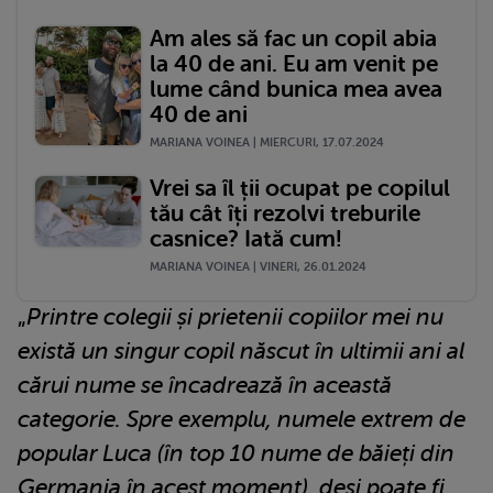
Am ales să fac un copil abia
la 40 de ani. Eu am venit pe
lume când bunica mea avea
40 de ani
MARIANA VOINEA | MIERCURI, 17.07.2024
Vrei sa îl ții ocupat pe copilul
tău cât îți rezolvi treburile
casnice? Iată cum!
MARIANA VOINEA | VINERI, 26.01.2024
„
Printre colegii și prietenii copiilor mei nu
există un singur copil născut în ultimii ani al
cărui nume se încadrează în această
categorie. Spre exemplu, numele extrem de
popular Luca (în top 10 nume de băieți din
Germania în acest moment), deși poate fi