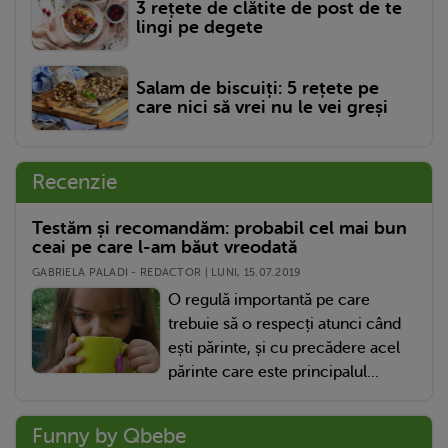
3 rețete de clătite de post de te
lingi pe degete
Salam de biscuiți: 5 rețete pe
care nici să vrei nu le vei greși
Recenzie
Testăm și recomandăm: probabil cel mai bun
ceai pe care l-am băut vreodată
GABRIELA PALADI - REDACTOR | LUNI, 15.07.2019
O regulă importantă pe care
trebuie să o respecți atunci când
ești părinte, și cu precădere acel
părinte care este principalul...
Funny by Qbebe