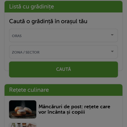
Listă cu grădinițe
Caută o grădință în orașul tău
CAUTĂ
Rețete culinare
Mâncăruri de post: rețete care
vor încânta și copiii