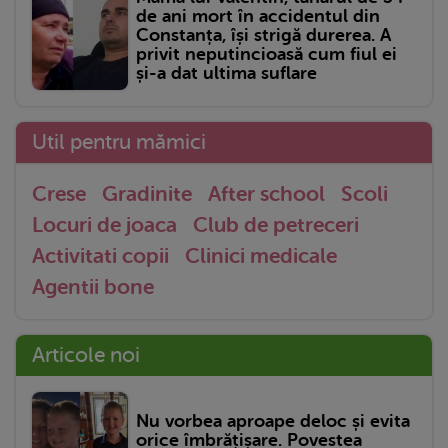
de ani mort în accidentul din
Constanța, își strigă durerea. A
privit neputincioasă cum fiul ei
și-a dat ultima suflare
Util pentru mămici
Crese
Gradinite
After school
Scoli
Locuri de joaca
Club de petreceri
Activitati copii
Clinici medicale
Agentii bone
Articole noi
Nu vorbea aproape deloc și evita
orice îmbrățișare. Povestea