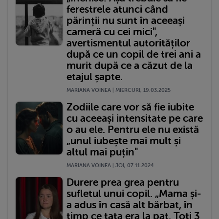
ferestrele atunci când
părinții nu sunt în aceeași
cameră cu cei mici",
avertismentul autorităților
după ce un copil de trei ani a
murit după ce a căzut de la
etajul șapte.
MARIANA VOINEA | MIERCURI, 19.03.2025
Zodiile care vor să fie iubite
cu aceeași intensitate pe care
o au ele. Pentru ele nu există
„unul iubește mai mult și
altul mai puțin"
MARIANA VOINEA | JOI, 07.11.2024
Durere prea grea pentru
sufletul unui copil. „Mama și-
a adus în casă alt bărbat, în
timp ce tata era la pat. Toți 3