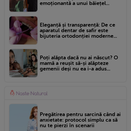
emoționantă a unui băiețel...
Eleganță și transparență: De ce
aparatul dentar de safir este
bijuteria ortodonției moderne...
Poți alăpta dacă nu ai născut? O
mamă a reușit să-și alăpteze
gemenii deși nu ea i-a adus...
Pregătirea pentru sarcină când ai
anxietate: protocol simplu ca să
nu te pierzi în scenarii