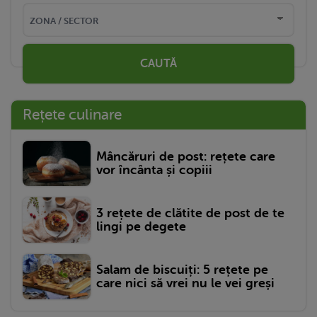
CAUTĂ
Rețete culinare
Mâncăruri de post: rețete care
vor încânta și copiii
3 rețete de clătite de post de te
lingi pe degete
Salam de biscuiți: 5 rețete pe
care nici să vrei nu le vei greși