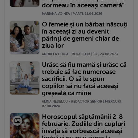
dormeau în aceeași cameră”
MARIANA VOINEA | MARŢI, 21.04.2026
O femeie și un bărbat născuți
în aceeași zi au devenit
părinți de gemeni chiar de
ziua lor
ANDREEA GUICA - REDACTOR | JOI, 24.08.2023
Urăsc să fiu mamă și urăsc că
trebuie să fac numeroase
sacrificii. O să le spun
copiilor să nu facă aceeași
greșeală ca mine
ALINA NEDELCU - REDACTOR SENIOR | MIERCURI,
07.08.2024
Horoscopul săptămânii 2-8
februarie. Zodiile din cupluri
învață să vorbească aceeași
limbă și nu mai ajung la