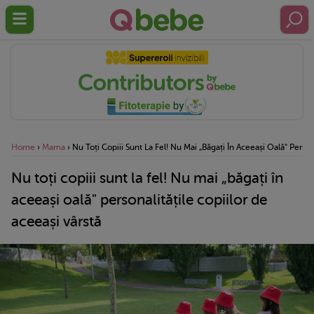
Home
›
Mama
›
Nu Toți Copiii Sunt La Fel! Nu Mai „băgați În Aceeași Oală" Person
Nu toți copiii sunt la fel! Nu mai „băgați în
aceeași oală" personalitățile copiilor de
aceeași vârstă