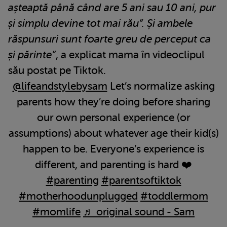
așteaptă până când are 5 ani sau 10 ani, pur
și simplu devine tot mai rău”. Și ambele
răspunsuri sunt foarte greu de perceput ca
și părinte”
, a explicat mama în videoclipul
său postat pe Tiktok.
@lifeandstylebysam
Let’s normalize asking
parents how they’re doing before sharing
our own personal experience (or
assumptions) about whatever age their kid(s)
happen to be. Everyone’s experience is
different, and parenting is hard ❤️
#parenting
#parentsoftiktok
#motherhoodunplugged
#toddlermom
#momlife
♬ original sound - Sam