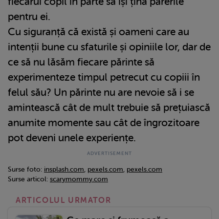
fiecărui copil în parte să își țină părerile
pentru ei.
Cu siguranță că există și oameni care au
intenții bune cu sfaturile și opiniile lor, dar de
ce să nu lăsăm fiecare părinte să
experimenteze timpul petrecut cu copiii în
felul său? Un părinte nu are nevoie să i se
amintească cât de mult trebuie să prețuiască
anumite momente sau cât de îngrozitoare
pot deveni unele experiențe.
Surse foto:
insplash.com
,
pexels.com
,
pexels.com
Surse articol:
scarymommy.com
ARTICOLUL URMATOR