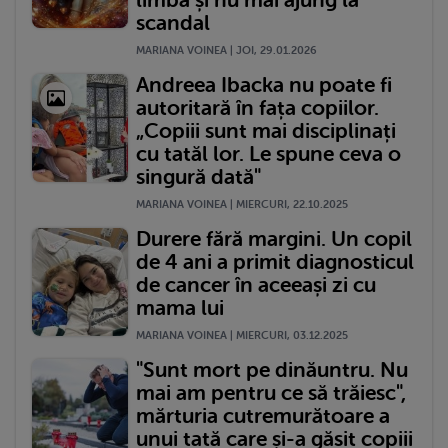
scandal
MARIANA VOINEA | JOI, 29.01.2026
Andreea Ibacka nu poate fi
autoritară în fața copiilor.
„Copiii sunt mai disciplinați
cu tatăl lor. Le spune ceva o
singură dată"
MARIANA VOINEA | MIERCURI, 22.10.2025
Durere fără margini. Un copil
de 4 ani a primit diagnosticul
de cancer în aceeași zi cu
mama lui
MARIANA VOINEA | MIERCURI, 03.12.2025
"Sunt mort pe dinăuntru. Nu
mai am pentru ce să trăiesc",
mărturia cutremurătoare a
unui tată care și-a găsit copiii