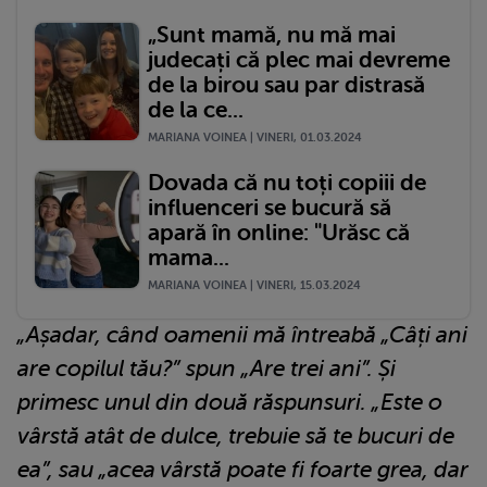
„Sunt mamă, nu mă mai
judecați că plec mai devreme
de la birou sau par distrasă
de la ce...
MARIANA VOINEA | VINERI, 01.03.2024
Dovada că nu toți copiii de
influenceri se bucură să
apară în online: "Urăsc că
mama...
MARIANA VOINEA | VINERI, 15.03.2024
„Așadar, când oamenii mă întreabă „Câți ani
are copilul tău?” spun „Are trei ani”. Și
primesc unul din două răspunsuri. „Este o
vârstă atât de dulce, trebuie să te bucuri de
ea”, sau „acea vârstă poate fi foarte grea, dar