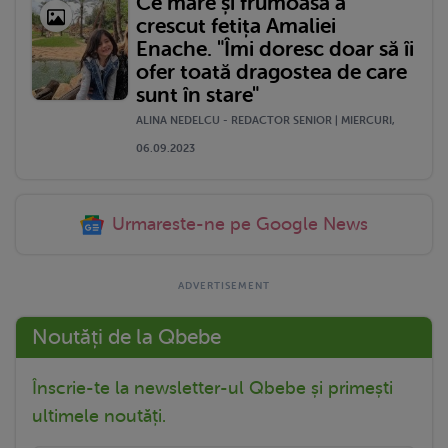
Ce mare și frumoasă a
crescut fetița Amaliei
Enache. "Îmi doresc doar să îi
ofer toată dragostea de care
sunt în stare"
ALINA NEDELCU - REDACTOR SENIOR | MIERCURI,
06.09.2023
Urmareste-ne pe Google News
Noutăți de la Qbebe
Înscrie-te la newsletter-ul Qbebe și primești
ultimele noutăți.