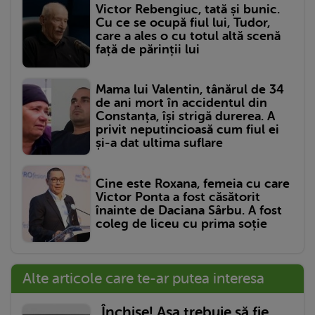
Victor Rebengiuc, tată și bunic.
Cu ce se ocupă fiul lui, Tudor,
care a ales o cu totul altă scenă
față de părinții lui
Mama lui Valentin, tânărul de 34
de ani mort în accidentul din
Constanța, își strigă durerea. A
privit neputincioasă cum fiul ei
și-a dat ultima suflare
Cine este Roxana, femeia cu care
Victor Ponta a fost căsătorit
înainte de Daciana Sârbu. A fost
coleg de liceu cu prima soție
Alte articole care te-ar putea interesa
„Închise! Așa trebuie să fie