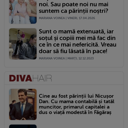
noi. Sau poate noi nu mai
suntem ca părinții noștri?
MARIANA VOINEA | VINERI, 17.04.2026
Sunt o mamă extenuată, iar
soțul și copiii mei mă fac din
ce în ce mai nefericită. Vreau
doar să fiu lăsată în pace!
MARIANA VOINEA | MARŢI, 12.12.2023
Cine au fost părinții lui Nicușor
Dan. Cu mama contabilă și tatăl
muncitor, primarul capitalei a
dus o viață modestă în Făgăraș