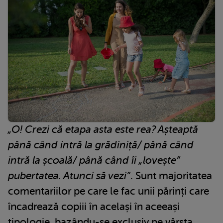
„O! Crezi că etapa asta este rea? Așteaptă
până când intră la grădiniță/ până când
intră la școală/ până când îi „lovește”
pubertatea. Atunci să vezi”
. Sunt majoritatea
comentariilor pe care le fac unii părinți care
încadrează copiii în același în aceeași
tipologie, bazându-se exclusiv pe vârsta