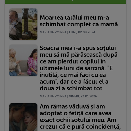
Moartea tatălui meu m-a
schimbat complet ca mamă
MARIANA VOINEA | LUNI, 02.09.2024
Soacra mea i-a spus soțului
meu să mă părăsească după
ce am pierdut copilul în
ultimele luni de sarcină. "E
inutilă, ce mai faci cu ea
acum", dar ce a făcut el a
doua zi a schimbat tot
MARIANA VOINEA | VINERI, 23.01.2026
Am rămas văduvă și am
adoptat o fetiță care avea
exact ochii soțului meu. Am
crezut că e pură coincidență,