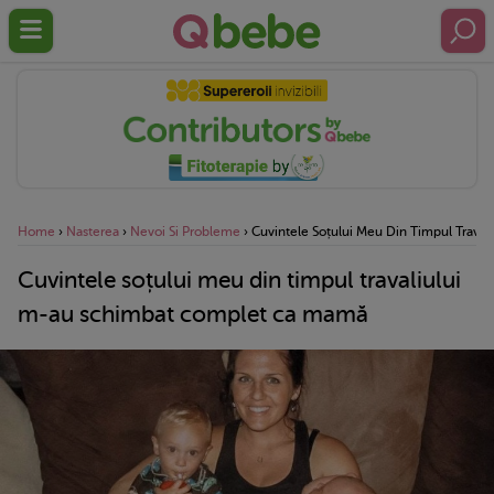
Home
›
Nasterea
›
Nevoi Si Probleme
›
Cuvintele Soțului Meu Din Timpul Trava
Cuvintele soțului meu din timpul travaliului
m-au schimbat complet ca mamă