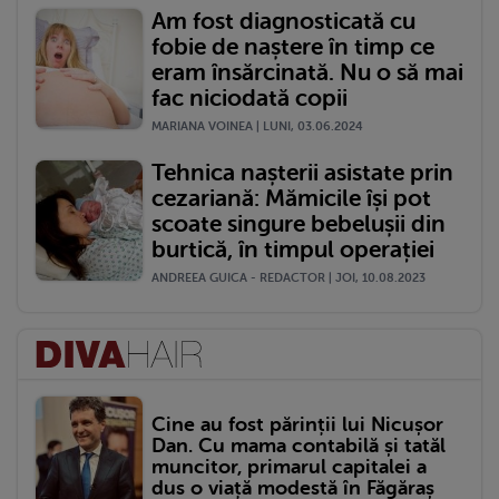
Am fost diagnosticată cu
fobie de naștere în timp ce
eram însărcinată. Nu o să mai
fac niciodată copii
MARIANA VOINEA | LUNI, 03.06.2024
Tehnica nașterii asistate prin
cezariană: Mămicile își pot
scoate singure bebelușii din
burtică, în timpul operației
ANDREEA GUICA - REDACTOR | JOI, 10.08.2023
Cine au fost părinții lui Nicușor
Dan. Cu mama contabilă și tatăl
muncitor, primarul capitalei a
dus o viață modestă în Făgăraș