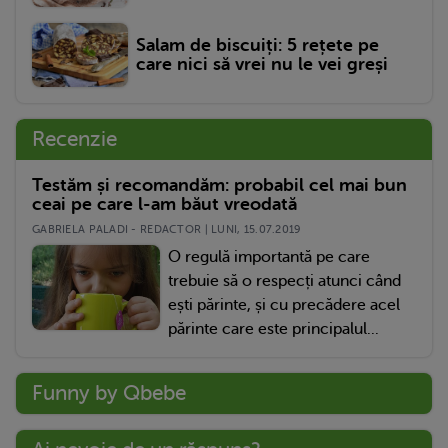
Salam de biscuiți: 5 rețete pe
care nici să vrei nu le vei greși
Recenzie
Testăm și recomandăm: probabil cel mai bun
ceai pe care l-am băut vreodată
GABRIELA PALADI - REDACTOR | LUNI, 15.07.2019
O regulă importantă pe care
trebuie să o respecți atunci când
ești părinte, și cu precădere acel
părinte care este principalul...
Funny by Qbebe