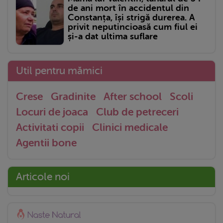
de ani mort în accidentul din
Constanța, își strigă durerea. A
privit neputincioasă cum fiul ei
și-a dat ultima suflare
Util pentru mămici
Crese
Gradinite
After school
Scoli
Locuri de joaca
Club de petreceri
Activitati copii
Clinici medicale
Agentii bone
Articole noi