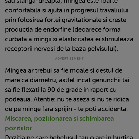
sau stanga-dreapta, mingea este foarte
confortabila si ajuta in progresul travaliului
prin folosirea fortei gravitationale si creste
productia de endorfine (deoarece forma
curbata a mingii si elasticitatea ei stimuleaza
receptorii nervosi de la baza pelvisului).
Mingea ar trebui sa fie moale si destul de
mare ca diametru, astfel incat genunchii tai
sa fie flexati la 90 de grade in raport cu
podeaua. Atentie: nu te aseza si nu te ridica
de pe minge fara sprijin - te poti accidenta.
Miscarea, pozitionarea si schimbarea
pozitiilor
Pozitia pe care bebelusul tau o are in burtica