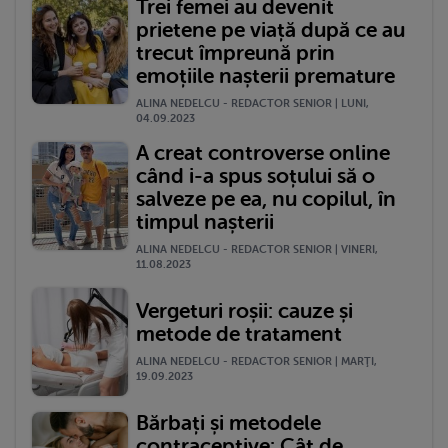
Trei femei au devenit
prietene pe viață după ce au
trecut împreună prin
emoțiile nașterii premature
ALINA NEDELCU - REDACTOR SENIOR | LUNI,
04.09.2023
A creat controverse online
când i-a spus soțului să o
salveze pe ea, nu copilul, în
timpul nașterii
ALINA NEDELCU - REDACTOR SENIOR | VINERI,
11.08.2023
Vergeturi roșii: cauze și
metode de tratament
ALINA NEDELCU - REDACTOR SENIOR | MARŢI,
19.09.2023
Bărbați și metodele
contraceptive: Cât de