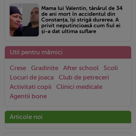
Mama lui Valentin, tânărul de 34
de ani mort în accidentul din
Constanța, își strigă durerea. A
privit neputincioasă cum fiul ei
și-a dat ultima suflare
Util pentru mămici
Crese
Gradinite
After school
Scoli
Locuri de joaca
Club de petreceri
Activitati copii
Clinici medicale
Agentii bone
Articole noi