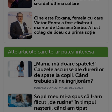
și-a dat ultima suflare
Cine este Roxana, femeia cu care
Victor Ponta a fost căsătorit
înainte de Daciana Sârbu. A fost
coleg de liceu cu prima soție
Alte articole care te-ar putea interesa
„Mami, mă doare spatele!”
Cauzele ascunse ale durerilor
de spate la copii. Când
trebuie să ne îngrijorăm?
MARIANA VOINEA | VINERI, 10.05.2024
Soțul meu mi-a spus că l-am
făcut „de rușine” în timpul
nașterii, când am țipat