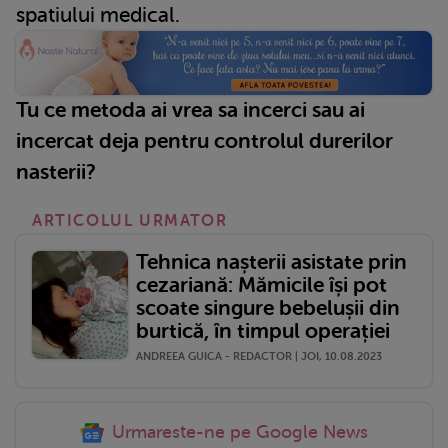
spatiului medical.
Tu ce metoda ai vrea sa incerci sau ai
incercat deja pentru controlul durerilor
nasterii?
ARTICOLUL URMATOR
Tehnica nașterii asistate prin
cezariană: Mămicile își pot
scoate singure bebelușii din
burtică, în timpul operației
ANDREEA GUICA - REDACTOR | JOI, 10.08.2023
Urmareste-ne pe Google News