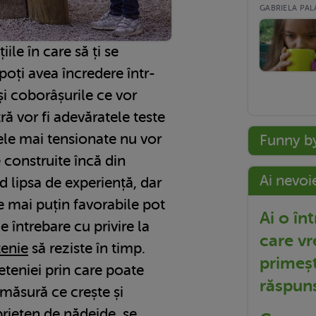
GABRIELA PALA
iile în care să ți se
oți avea încredere într-
și coborâșurile ce vor
tră vor fi adevăratele teste
le mai tensionate nu vor
Funny b
le construite încă din
Ai nevoi
d lipsa de experiență, dar
țe mai puțin favorabile pot
Ai o în
 întrebare cu privire la
care vr
tenie
să reziste în timp.
primeșt
eteniei prin care poate
răspun
 măsură ce crește și
prieten de nădejde, se