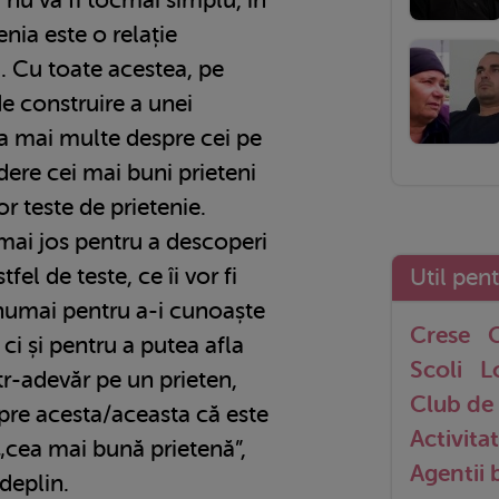
enia este o relație
 Cu toate acestea, pe
e construire a unei
fla mai multe despre cei pe
dere cei mai buni prieteni
or teste de prietenie.
mai jos pentru a descoperi
el de teste, ce îi vor fi
Util pen
 numai pentru a-i cunoaște
Crese
G
 ci și pentru a putea afla
Scoli
L
r-adevăr pe un prieten,
Club de 
re acesta/aceasta că este
Activitat
„cea mai bună prietenă”,
Agentii
deplin.