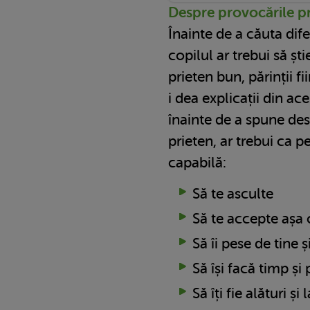
Despre provocările pr
Înainte de a căuta dife
copilul ar trebui să ști
prieten bun, părinții fi
i dea explicații din ac
înainte de a spune desp
prieten, ar trebui ca p
capabilă:
Să te asculte
Să te accepte așa 
Să îi pese de tine ș
Să își facă timp și 
Să îți fie alături și