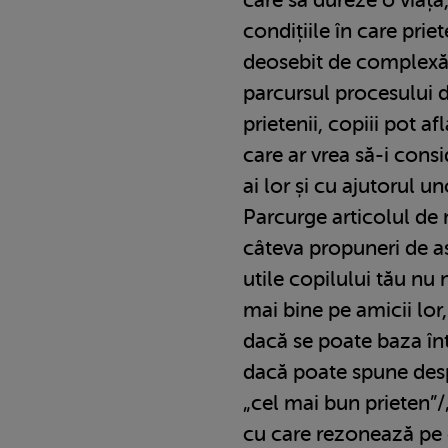
condițiile în care priet
deosebit de complexă.
parcursul procesului d
prietenii, copiii pot a
care ar vrea să-i consi
ai lor și cu ajutorul un
Parcurge articolul de 
câteva propuneri de astf
utile copilului tău nu
mai bine pe amicii lor,
dacă se poate baza înt
dacă poate spune desp
„cel mai bun prieten”/
cu care rezonează pe 