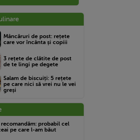
ulinare
Mâncăruri de post: rețete
care vor încânta și copiii
3 rețete de clătite de post
de te lingi pe degete
Salam de biscuiți: 5 rețete
pe care nici să vrei nu le vei
greși
e
 recomandăm: probabil cel
eai pe care l-am băut