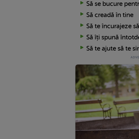
Să se bucure pentr
Să creadă în tine
Să te încurajeze să 
Să îți spună întot
Să te ajute să te si