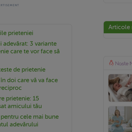
Articole
le prieteniei
i adevărat: 3 variante
enie care te vor face să
teste de prietenie
 în doi care vă va face
 reciproc
e prietenie: 15
sat amicului tău
e pentru cele mai bune
tul adevărului