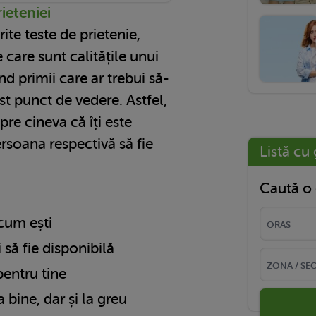
ieteniei
rite teste de prietenie,
e care sunt calitățile unui
ind primii care ar trebui să-
est punct de vedere. Astfel,
re cineva că îți este
ersoana respectivă să fie
Listă cu 
Caută o 
cum ești
i să fie disponibilă
pentru tine
 la bine, dar și la greu