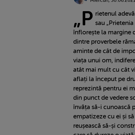
Miercuri, 30.06.202
„P
rietenul adevă
sau „Prietenia
înflorește la margine
dintre proverbele răm
aminte de cât de impor
viața unui om, indifer
atât mai mult cu cât v
aflați la început pe dru
reprezintă pentru ei m
din punct de vedere so
învăța să-i cunoască pe
empatizeze cu ei și să
reușească să-și constr
care să dureze o viață,