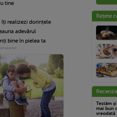
u tine
Rețete c
îți realizezi dorințele
deauna adevărul
mți bine în pielea ta
Recenzi
Testăm și
mai bun c
vreodată