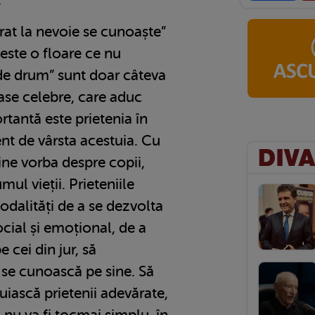
1
rat la nevoie se cunoaște”
 este o floare ce nu
 de drum” sunt doar câteva
ase celebre, care aduc
tantă este prietenia în
ent de vârsta acestuia. Cu
ine vorba despre copii,
mul vieții. Prieteniile
odalități de a se dezvolta
cial și emoțional, de a
 cei din jur, să
 se cunoască pe sine. Să
uiască prietenii adevărate,
 nu va fi tocmai simplu, în