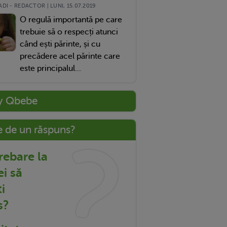
DI - REDACTOR | LUNI, 15.07.2019
O regulă importantă pe care
trebuie să o respecți atunci
când ești părinte, și cu
precădere acel părinte care
este principalul...
y Qbebe
e de un răspuns?
trebare la
ei să
i
s?