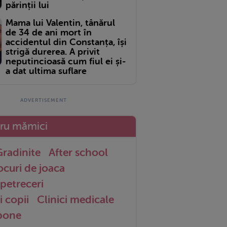
părinții lui
Mama lui Valentin, tânărul
de 34 de ani mort în
accidentul din Constanța, își
strigă durerea. A privit
neputincioasă cum fiul ei și-
a dat ultima suflare
tru mămici
radinite
After school
ocuri de joaca
petreceri
i copii
Clinici medicale
 bone