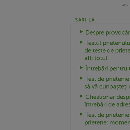
SARI LA
Despre provocări
Testul prietenulu
de teste de priet
afli totul
Întrebări pentru 
Test de prietenie
să vă cunoașteți
Chestionar despr
întrebări de adre
Test de prieteni
prietene: momen