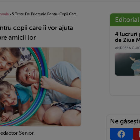
onala
›
5 Teste De Prietenie Pentru Copii Care Îi Vor Ajuta Să Afle Mai Multe Despre 
Editorial
ntru copii care îi vor ajuta
4 lucruri
re amicii lor
de Ziua M
ANDREEA GUICĂ
Ne găsești
Redactor Senior