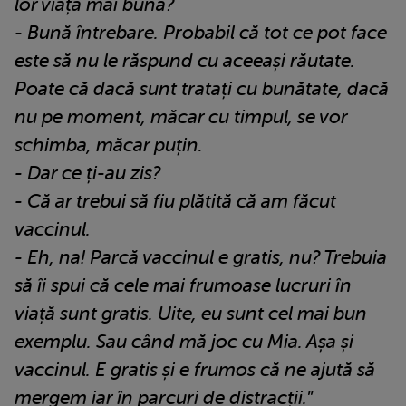
lor viața mai bună?
- Bună întrebare. Probabil că tot ce pot face
este să nu le răspund cu aceeași răutate.
Poate că dacă sunt tratați cu bunătate, dacă
nu pe moment, măcar cu timpul, se vor
schimba, măcar puțin.
- Dar ce ți-au zis?
- Că ar trebui să fiu plătită că am făcut
vaccinul.
- Eh, na! Parcă vaccinul e gratis, nu? Trebuia
să îi spui că cele mai frumoase lucruri în
viață sunt gratis. Uite, eu sunt cel mai bun
exemplu. Sau când mă joc cu Mia. Așa și
vaccinul. E gratis și e frumos că ne ajută să
mergem iar în parcuri de distracții.
”