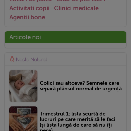
Activitati copii
Clinici medicale
Agentii bone
Articole noi
Colici sau altceva? Semnele care
separă plânsul normal de urgență
Trimestrul 1: lista scurtă de
lucruri pe care merită să le faci
(și lista lungă de care să nu îți
pese)