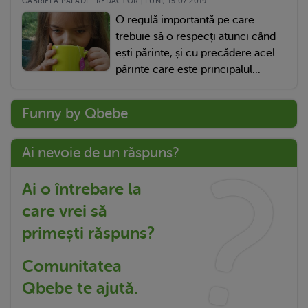
GABRIELA PALADI - REDACTOR | LUNI, 15.07.2019
O regulă importantă pe care
trebuie să o respecți atunci când
ești părinte, și cu precădere acel
părinte care este principalul...
Funny by Qbebe
Ai nevoie de un răspuns?
Ai o întrebare la
care vrei să
primești răspuns?
Comunitatea
Qbebe te ajută.