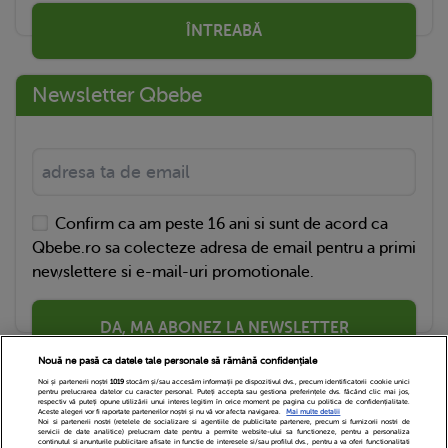
ÎNTREABĂ
Newsletter Qbebe
Confirm ca am peste 16 ani si sunt de acord ca
Qbebe.ro sa colecteze adresa de email pentru a primi
newslettere si e-mail-uri promotionale.
DA, MA ABONEZ LA NEWSLETTER
Nouă ne pasă ca datele tale personale să rămână confidențiale
Noi și partenerii noștri
1019
stocăm și/sau accesăm informații pe dispozitivul dvs., precum identificatorii cookie unici
pentru prelucrarea datelor cu caracter personal. Puteți accepta sau gestiona preferințele dvs. făcând clic mai jos,
respectiv vă puteți opune utilizării unui interes legitim în orice moment pe pagina cu politica de confidențialitate.
Aceste alegeri vor fi raportate partenerilor noștri și nu vă vor afecta navigarea.
Mai multe detalii
Noi si partenerii nostri (retelele de socializare si agentiile de publicitate partenere, precum si furnizorii nostri de
servicii de date analitice) prelucram date pentru a permite website-ului sa functioneze, pentru a personaliza
continutul si anunturile publicitare afisate in functie de interesele si/sau profilul dvs., pentru a va oferi functionalitati