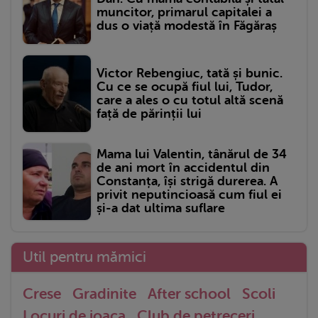
muncitor, primarul capitalei a
dus o viață modestă în Făgăraș
Victor Rebengiuc, tată și bunic.
Cu ce se ocupă fiul lui, Tudor,
care a ales o cu totul altă scenă
față de părinții lui
Mama lui Valentin, tânărul de 34
de ani mort în accidentul din
Constanța, își strigă durerea. A
privit neputincioasă cum fiul ei
și-a dat ultima suflare
Util pentru mămici
Crese
Gradinite
After school
Scoli
Locuri de joaca
Club de petreceri