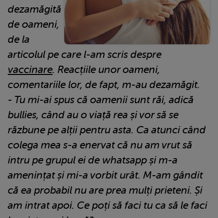
dezamăgită
de oameni,
de la
articolul pe care l-am scris despre
vaccinare
. Reacțiile unor oameni,
comentariile lor, de fapt, m-au dezamăgit.
- Tu mi-ai spus că oamenii sunt răi, adică
bullies, când au o viață rea și vor să se
răzbune pe alții pentru asta. Ca atunci când
colega mea s-a enervat că nu am vrut să
intru pe grupul ei de whatsapp și m-a
amenințat și mi-a vorbit urât. M-am gândit
că ea probabil nu are prea mulți prieteni. Și
am intrat apoi. Ce poți să faci tu ca să le faci