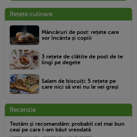
Rețete culinare
Mâncăruri de post: rețete care
vor încânta și copiii
3 rețete de clătite de post de te
lingi pe degete
Salam de biscuiți: 5 rețete pe
care nici să vrei nu le vei greși
Recenzie
Testăm și recomandăm: probabil cel mai bun
ceai pe care l-am băut vreodată