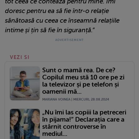
tot ceea ce contează pentru mine. Îmi
doresc pentru ea să fie într-o relație
sănătoasă cu ceea ce înseamnă relațiile
intime și țin să fie în siguranță.”
VEZI SI
Sunt o mamă rea. De ce?
Copilul meu stă 10 ore pe zi
la televizor și pe telefon și
oamenii mă...
MARIANA VOINEA | MIERCURI, 28.08.2024
„Nu îmi las copiii la petreceri
în pijama!” Declarația care a
stârnit controverse în
mediul...