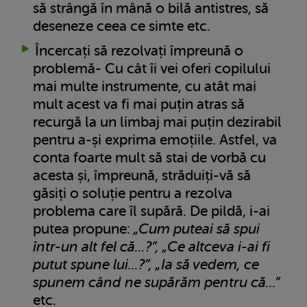
să strângă în mână o bilă antistres, să
deseneze ceea ce simte etc.
Încercați să rezolvați împreună o
problemă- Cu cât îi vei oferi copilului
mai multe instrumente, cu atât mai
mult acest va fi mai puțin atras să
recurgă la un limbaj mai puțin dezirabil
pentru a-și exprima emoțiile. Astfel, va
conta foarte mult să stai de vorbă cu
acesta și, împreună, străduiți-vă să
găsiți o soluție pentru a rezolva
problema care îl supără. De pildă, i-ai
putea propune:
„Cum puteai să spui
într-un alt fel că...?”, „Ce altceva i-ai fi
putut spune lui...?”, „Ia să vedem, ce
spunem când ne supărăm pentru că...”
etc.