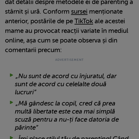
dat detalii despre metodele ei de parenting a
stârnit și ură. Conform
sursei
menționate
anterior, postările de pe
TikTok
ale acestei
mame au provocat reacții variate în mediul
online, așa cum se poate observa și din
comentarii precum:
„Nu sunt de acord cu înjuratul, dar
sunt de acord cu celelalte două
lucruri”
„Mă gândesc la copil, cred că prea
multă libertate este cea mai simplă
scuză pentru a nu-ți face datoria de
părinte”
„Îmi place
stilul tău de parenting
! Când