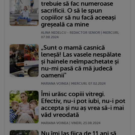
trebuie să fac numeroase
sacrificii. O să le spun
copiilor să nu facă aceeași
greșeală ca mine
ALINA NEDELCU - REDACTOR SENIOR | MIERCURI,
07.08.2024
„Sunt o mamă casnică
leneșă! Las vasele nespălate
și hainele neîmpachetate și
nu-mi pasă că mă judecă
oamenii"
MARIANA VOINEA | MIERCURI, 07.02.2024
Îmi urăsc copiii vitregi.
Efectiv, nu-i pot iubi, nu-i pot
accepta și nu aș vrea să-i mai
văd vreodată
MARIANA VOINEA | VINERI, 23.08.2024
Nu îmi las fiica de 11 ani să