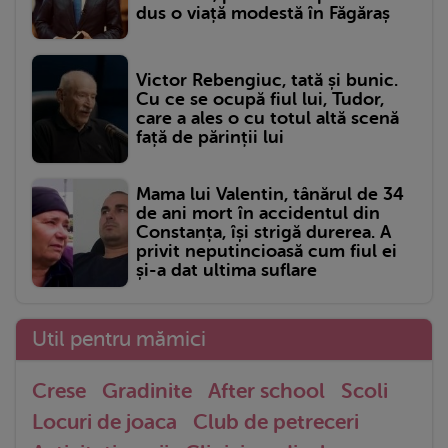
dus o viață modestă în Făgăraș
Victor Rebengiuc, tată și bunic.
Cu ce se ocupă fiul lui, Tudor,
care a ales o cu totul altă scenă
față de părinții lui
Mama lui Valentin, tânărul de 34
de ani mort în accidentul din
Constanța, își strigă durerea. A
privit neputincioasă cum fiul ei
și-a dat ultima suflare
Util pentru mămici
Crese
Gradinite
After school
Scoli
Locuri de joaca
Club de petreceri