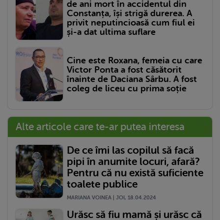
de ani mort în accidentul din
Constanța, își strigă durerea. A
privit neputincioasă cum fiul ei
și-a dat ultima suflare
Cine este Roxana, femeia cu care
Victor Ponta a fost căsătorit
înainte de Daciana Sârbu. A fost
coleg de liceu cu prima soție
Alte articole care te-ar putea interesa
De ce îmi las copilul să facă
pipi în anumite locuri, afară?
Pentru că nu există suficiente
toalete publice
MARIANA VOINEA | JOI, 18.04.2024
Urăsc să fiu mamă și urăsc că