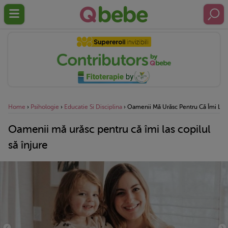
Home
›
Psihologie
›
Educatie Si Disciplina
›
Oamenii Mă Urăsc Pentru Că Îmi Las C
Oamenii mă urăsc pentru că îmi las copilul
să înjure