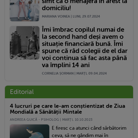
simt ca o menajeră în arest la
domiciliu!
MARIANA VOINEA | LUNI, 29.07.2024
Îmi îmbrac copilul numai de
la second hand deși avem o
situație financiară bună. Îmi
spune că râd colegii de el dar
voi continua să fac asta până
va împlini 14 ani
CORNELIA ȘORMAN | MARŢI, 09.04.2024
Editorial
4 lucruri pe care le-am conștientizat de Ziua
Mondială a Sănătății Mintale
ANDREEA GUICĂ - PSIHOLOG | MARŢI, 10.10.2023
E firesc ca atunci când sărbătorim
ceva, să ne gândim mai în