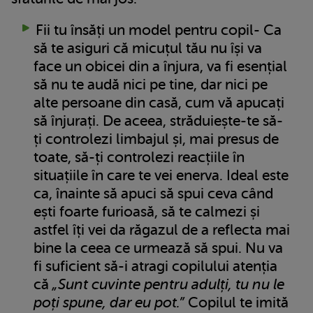
Fii tu însăți un model pentru copil- Ca
să te asiguri că micuțul tău nu își va
face un obicei din a înjura, va fi esențial
să nu te audă nici pe tine, dar nici pe
alte persoane din casă, cum vă apucați
să înjurați. De aceea, străduiește-te să-
ți controlezi limbajul și, mai presus de
toate, să-ți controlezi reacțiile în
situațiile în care te vei enerva. Ideal este
ca, înainte să apuci să spui ceva când
ești foarte furioasă, să te calmezi și
astfel îți vei da răgazul de a reflecta mai
bine la ceea ce urmează să spui. Nu va
fi suficient să-i atragi copilului atenția
că
„Sunt cuvinte pentru adulți, tu nu le
poți spune, dar eu pot.”
Copilul te imită