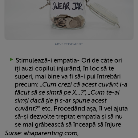
Stimulează-i empatia- Ori de câte ori
îți auzi copilul înjurând, în loc să te
superi, mai bine va fi să-i pui întrebări
precum:
„Cum crezi că acest cuvânt l-a
făcut să se simtă pe X...?”, „Cum te-ai
simți dacă ție ți s-ar spune acest
cuvânt?”
etc. Procedând așa, îl vei ajuta
să-și dezvolte treptat empatia și să nu
se mai grăbească să înceapă să înjure
Surse: ahaparenting.com,