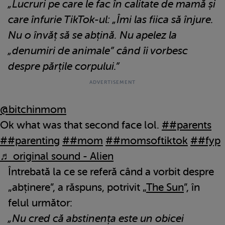
„Lucruri pe care le fac în calitate de mamă și
care înfurie TikTok-ul:
„Îmi las fiica să înjure.
Nu o învăț să se abțină. Nu apelez la
„denumiri de animale” când îi vorbesc
despre părțile corpului.”
@bitchinmom
Ok what was that second face lol.
##parents
##parenting
##mom
##momsoftiktok
##fyp
♬ original sound - Alien
Întrebată la ce se referă când a vorbit despre
„abținere”, a răspuns, potrivit „
The Sun
”, în
felul următor:
„Nu cred că abstinența este un obicei