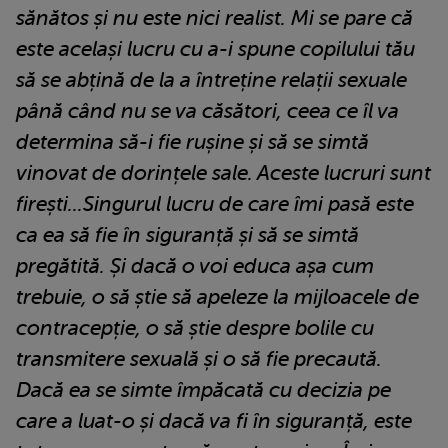
sănătos și nu este nici realist. Mi se pare că
este același lucru cu a-i spune copilului tău
să se abțină de la a întreține relații sexuale
până când nu se va căsători, ceea ce îl va
determina să-i fie rușine și să se simtă
vinovat de dorințele sale. Aceste lucruri sunt
firești...Singurul lucru de care îmi pasă este
ca ea să fie în siguranță și să se simtă
pregătită. Și dacă o voi educa așa cum
trebuie, o să știe să apeleze la mijloacele de
contracepție, o să știe despre bolile cu
transmitere sexuală și o să fie precaută.
Dacă ea se simte împăcată cu decizia pe
care a luat-o și dacă va fi în siguranță, este