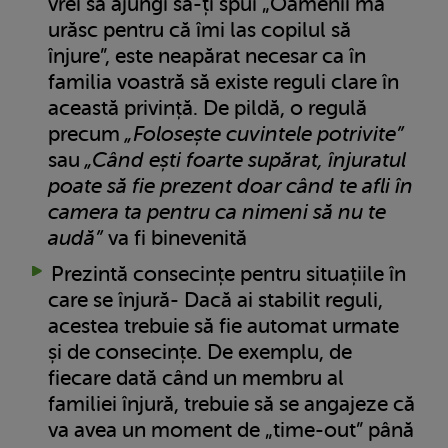
vrei să ajungi să-ți spui „Oamenii mă
urăsc pentru că îmi las copilul să
înjure”, este neapărat necesar ca în
familia voastră să existe reguli clare în
această privință. De pildă, o regulă
precum
„Folosește cuvintele potrivite”
sau
„Când ești foarte supărat, înjuratul
poate să fie prezent doar când te afli în
camera ta pentru ca nimeni să nu te
audă”
va fi binevenită
Prezintă consecințe pentru situațiile în
care se înjură- Dacă ai stabilit reguli,
acestea trebuie să fie automat urmate
și de consecințe. De exemplu, de
fiecare dată când un membru al
familiei înjură, trebuie să se angajeze că
va avea un moment de „time-out” până