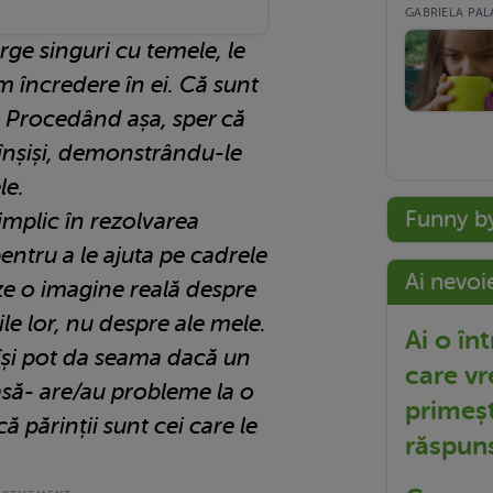
GABRIELA PALA
ge singuri cu temele, le
m încredere în ei. Că sunt
. Procedând așa, sper că
 înșiși, demonstrându-le
ele.
Funny b
mplic în rezolvarea
entru a le ajuta pe cadrele
Ai nevoi
ze o imagine reală despre
țile lor, nu despre ale mele.
Ai o în
își pot da seama dacă un
care vr
asă- are/au probleme la o
primeșt
ă părinții sunt cei care le
răspun