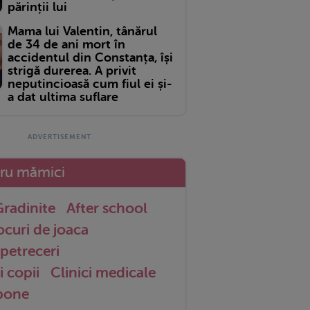
părinții lui
Mama lui Valentin, tânărul
de 34 de ani mort în
accidentul din Constanța, își
strigă durerea. A privit
neputincioasă cum fiul ei și-
a dat ultima suflare
tru mămici
radinite
After school
ocuri de joaca
petreceri
i copii
Clinici medicale
 bone