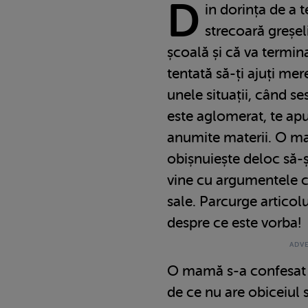
D
in dorința de a t
strecoară greșel
școală și că va termina
tentată să-ți ajuți mer
unele situații, când s
este aglomerat, te apuc
anumite materii. O ma
obișnuiește deloc să-și
vine cu argumentele ca
sale. Parcurge articolu
despre ce este vorba!
O mamă s-a confesat 
de ce nu are obiceiul s