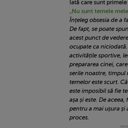
Iată care sunt primel
„Nu sunt temele mel
Înțeleg obsesia de a 
De fapt, se poate spu
acest punct de vedere.
ocupate ca niciodată.
activitățile sportive, l
prepararea cinei, car
serile noastre, timpu
temelor este scurt. Câ
este imposibil să fie 
așa și este. De aceea
pentru a mai ușura și 
proces.