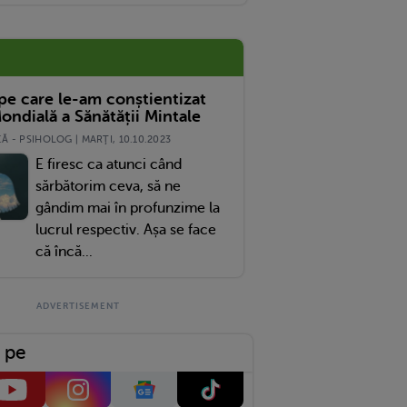
 pe care le-am conștientizat
ondială a Sănătății Mintale
 - PSIHOLOG | MARŢI, 10.10.2023
E firesc ca atunci când
sărbătorim ceva, să ne
gândim mai în profunzime la
lucrul respectiv. Așa se face
că încă...
 pe