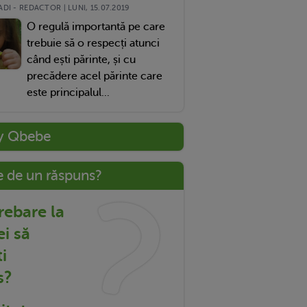
DI - REDACTOR | LUNI, 15.07.2019
O regulă importantă pe care
trebuie să o respecți atunci
când ești părinte, și cu
precădere acel părinte care
este principalul...
y Qbebe
e de un răspuns?
trebare la
ei să
i
s?