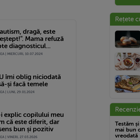
Rețete c
autism, dragă, este
deștept!". Mama refuză
te diagnosticul...
A | MIERCURI, 10.07.2024
U îmi oblig niciodată
să-și facă temele
A | LUNI, 29.01.2024
Recenzi
i explic copilului meu
m că este diferit, dar
Testăm și
sens bun și pozitiv
mai bun c
vreodată
A | VINERI, 27.03.2026