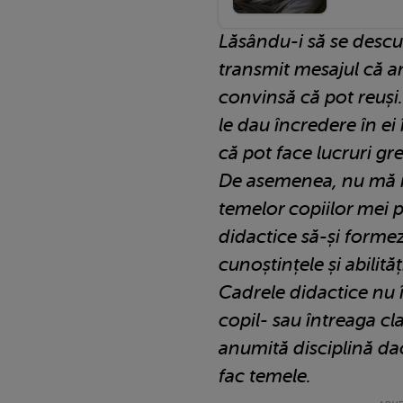
Lăsându-i să se descur
transmit mesajul că a
convinsă că pot reuși
le dau încredere în ei
că pot face lucruri gr
De asemenea, nu mă i
temelor copiilor mei p
didactice să-și forme
cunoștințele și abilită
Cadrele didactice nu 
copil- sau întreaga cl
anumită disciplină dac
fac temele.