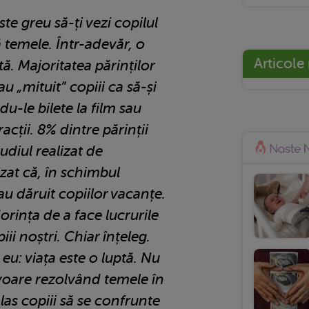
ste greu să-ți vezi copilul
 temele. Într-adevăr, o
Articole
tă. Majoritatea părinților
u „mituit” copiii ca să-și
u-le bilete la film sau
racții. 8% dintre părinții
tudiul realizat de
izat că, în schimbul
au dăruit copiilor vacanțe.
orința de a face lucrurile
ii noștri. Chiar înțeleg.
u: viața este o luptă. Nu
avoare rezolvând temele în
 las copiii să se confrunte