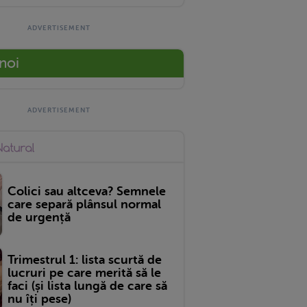
 noi
Colici sau altceva? Semnele
care separă plânsul normal
de urgență
Trimestrul 1: lista scurtă de
lucruri pe care merită să le
faci (și lista lungă de care să
nu îți pese)