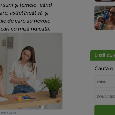
 sunt și temele- când
re, astfel încât să-și
țile de care au nevoie
cări cu miză ridicată.
Listă cu 
Caută o 