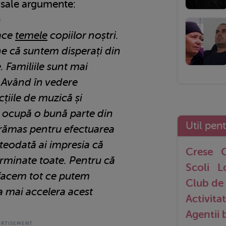
e sale argumente:
e
face
temele
copiilor noștri.
ne că suntem disperați din
 Familiile sunt mai
 Având în vedere
ecțiile de muzică și
e ocupă o bună parte din
Util pen
l rămas pentru efectuarea
teodată ai impresia că
Crese
G
terminate toate. Pentru că
Scoli
L
, facem tot ce putem
Club de 
a mai accelera acest
Activitat
Agentii