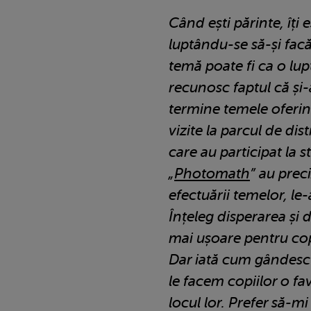
Când ești părinte, îți e
luptându-se să-și facă
temă poate fi ca o lup
recunosc faptul că și-a
termine temele oferind
vizite la parcul de dist
care au participat la s
„
Photomath
” au prec
efectuării temelor, le-
Înțeleg disperarea și d
mai ușoare pentru copi
Dar iată cum gândesc e
le facem copiilor o f
locul lor. Prefer să-mi