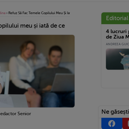
lina
›
Refuz Să Fac Temele Copilului Meu Și Iată De Ce
Editorial
pilului meu și iată de ce
4 lucruri
de Ziua M
ANDREEA GUICĂ
Ne găsești
Redactor Senior