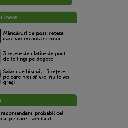
ulinare
Mâncăruri de post: rețete
care vor încânta și copiii
3 rețete de clătite de post
de te lingi pe degete
Salam de biscuiți: 5 rețete
pe care nici să vrei nu le vei
greși
e
 recomandăm: probabil cel
eai pe care l-am băut