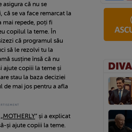
e asigura că nu se
i, că se va face remarcat la
 mai repede, poți fi
eu copilul la teme. În
esizezi că programul său
i să le rezolvi tu la
mă susține însă că nu
 ajute copiii la teme și
re stau la baza deciziei
l de mai jos pentru a afla
„
MOTHERLY
” și a explicat
ă-și ajute copiii la teme.