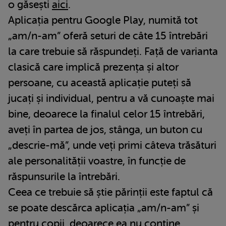
o găsești
aici
.
Aplicația pentru Google Play, numită tot
„am/n-am” oferă seturi de câte 15 întrebări
la care trebuie să răspundeți. Față de varianta
clasică care implică prezența și altor
persoane, cu această aplicație puteți să
jucați și individual, pentru a vă cunoaște mai
bine, deoarece la finalul celor 15 întrebări,
aveți în partea de jos, stânga, un buton cu
„descrie-mă”, unde veți primi câteva trăsături
ale personalității voastre, în funcție de
răspunsurile la întrebări.
Ceea ce trebuie să știe părinții este faptul că
se poate descărca aplicația „am/n-am” și
pentru copii, deoarece ea nu conține