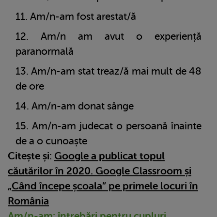
Am/n-am fost arestat/ă
Am/n am avut o experiență
paranormală
Am/n-am stat treaz/ă mai mult de 48
de ore
Am/n-am donat sânge
Am/n-am judecat o persoană înainte
de a o cunoaște
Citește și:
Google a publicat topul
căutărilor în 2020. Google Classroom și
„Când începe școala” pe primele locuri în
România
Am/n-am: întrebări pentru cupluri