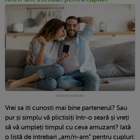
Vrei sa iti cunosti mai bine partenerul? Sau
pur și simplu vă plictisiți într-o seară și vreți
să vă umpleți timpul cu ceva amuzant? Iată
o listă de intrebari „am/n-am” pentru cupluri: