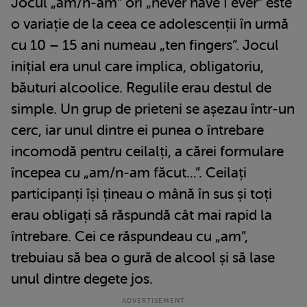
Jocul „am/n-am” ori „never have I ever” este
o variație de la ceea ce adolescenții în urmă
cu 10 – 15 ani numeau „ten fingers”. Jocul
inițial era unul care implica, obligatoriu,
băuturi alcoolice. Regulile erau destul de
simple. Un grup de prieteni se așezau într-un
cerc, iar unul dintre ei punea o întrebare
incomodă pentru ceilalți, a cărei formulare
începea cu „am/n-am făcut...”. Ceilați
participanți își țineau o mână în sus și toți
erau obligați să răspundă cât mai rapid la
întrebare. Cei ce răspundeau cu „am”,
trebuiau să bea o gură de alcool și să lase
unul dintre degete jos.