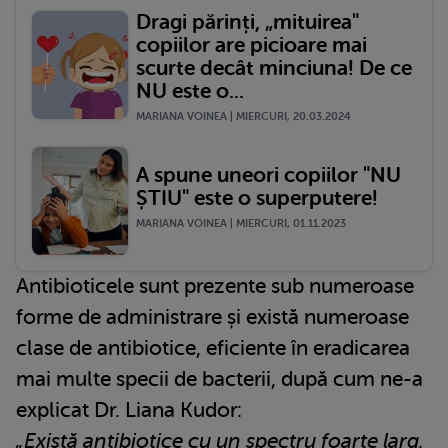
Dragi părinți, „mituirea"
copiilor are picioare mai
scurte decât minciuna! De ce
NU este o...
MARIANA VOINEA | MIERCURI, 20.03.2024
A spune uneori copiilor "NU
ȘTIU" este o superputere!
MARIANA VOINEA | MIERCURI, 01.11.2023
Antibioticele sunt prezente sub numeroase
forme de administrare și există numeroase
clase de antibiotice, eficiente în eradicarea
mai multe specii de bacterii, după cum ne-a
explicat Dr. Liana Kudor:
„Există antibiotice cu un spectru foarte larg,