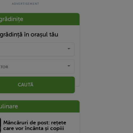
grădinițe
grădință în orașul tău
CAUTĂ
ulinare
Mâncăruri de post: rețete
care vor încânta și copiii