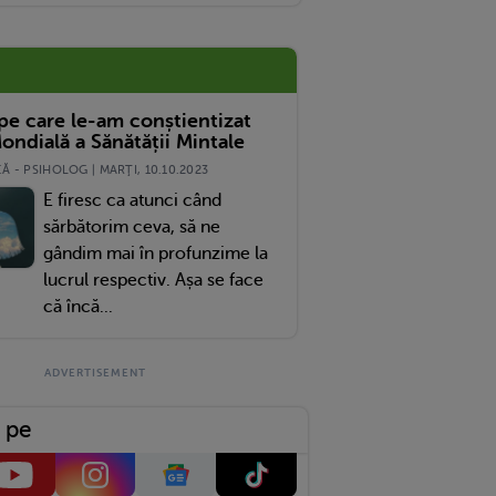
 pe care le-am conștientizat
ondială a Sănătății Mintale
 - PSIHOLOG | MARŢI, 10.10.2023
E firesc ca atunci când
sărbătorim ceva, să ne
gândim mai în profunzime la
lucrul respectiv. Așa se face
că încă...
 pe