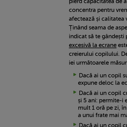
pierd capacitatea de a f
concentra pentru vrem
afectează și calitatea v
Ținând seama de aspec
indicat să te gândeșt
excesivă la ecrane
est
creierului copilului. D
iei următoarele măsuri
Dacă ai un copil su
expune deloc la e
Dacă ai un copil c
și 5 ani: permite-i
mult 1 oră pe zi, î
a unui frate mai m
Dacă ai un copil c