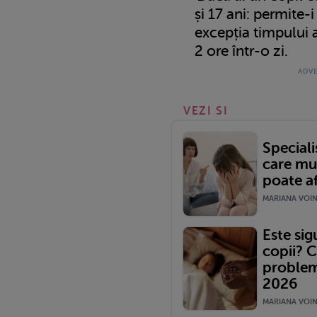
și 17 ani: permite-
excepția timpului 
2 ore într-o zi.
VEZI SI
Speciali
care mul
poate af
MARIANA VOINE
Este si
copii? C
problem
2026
MARIANA VOINE