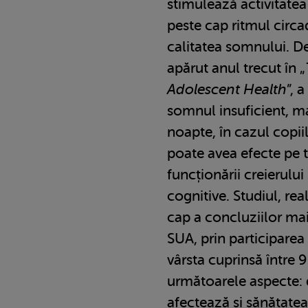
stimulează activitatea
peste cap ritmul circ
calitatea somnului. De
apărut anul trecut în „
Adolescent Health
”, 
somnul insuficient, ma
noapte, în cazul copii
poate avea efecte pe 
funcționării creierului
cognitive. Studiul, rea
cap a concluziilor mai
SUA, prin participarea
vârsta cuprinsă între 9
următoarele aspecte: 
afectează și sănătatea