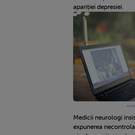
apariției depresiei.
Medicii neurologi insis
expunerea necontrolată