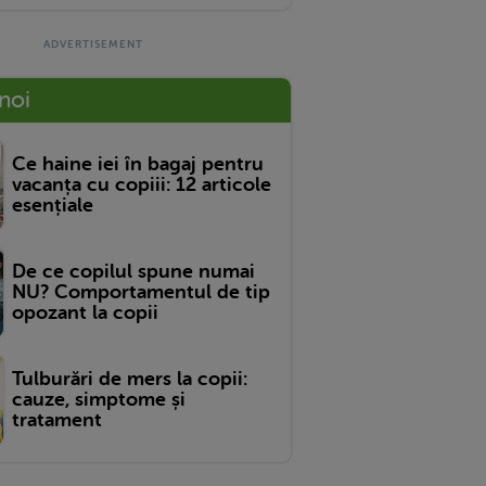
 noi
Ce haine iei în bagaj pentru
vacanța cu copiii: 12 articole
esențiale
De ce copilul spune numai
NU? Comportamentul de tip
opozant la copii
Tulburări de mers la copii:
cauze, simptome și
tratament