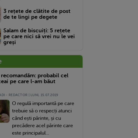
3 rețete de clătite de post
de te lingi pe degete
Salam de biscuiți: 5 rețete
pe care nici să vrei nu le vei
greși
e
 recomandăm: probabil cel
eai pe care l-am băut
DI - REDACTOR | LUNI, 15.07.2019
O regulă importantă pe care
trebuie să o respecți atunci
când ești părinte, și cu
precădere acel părinte care
este principalul...