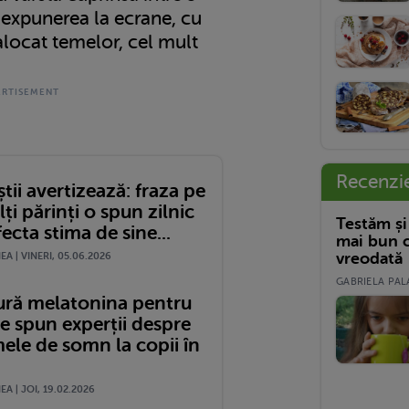
i expunerea la ecrane, cu
alocat temelor, cel mult
Recenzi
știi avertizează: fraza pe
ți părinți o spun zilnic
Testăm și
ecta stima de sine...
mai bun c
vreodată
A | VINERI, 05.06.2026
GABRIELA PALA
gură melatonina pentru
e spun experții despre
ele de somn la copii în
A | JOI, 19.02.2026