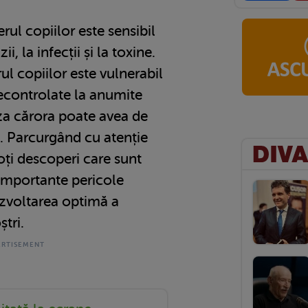
erul copiilor este sensibil
i, la infecții și la toxine.
rul copiilor este vulnerabil
necontrolate la anumite
uza cărora poate avea de
g. Parcurgând cu atenție
poți descoperi care sunt
 importante pericole
ezvoltarea optimă a
ștri.