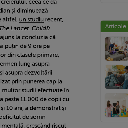
 creierului, ceea ce dă
adian și diminuează
 altfel,
un studiu
recent,
Articole
The Lancet. Child&
a ajuns la concluzia că
i puțin de 9 ore pe
lor din clasele primare,
termen lung asupra
 și asupra dezvoltării
lizat prin punerea cap la
 multor studii efectuate în
 a peste 11.000 de copii cu
 și 10 ani, a demonstrat și
deficitul de somn
 mentală, crescând riscul