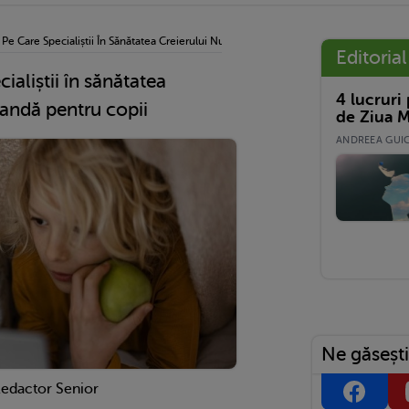
ți Pe Care Specialiștii În Sănătatea Creierului Nu Le Recomandă Pentru Copii
Editorial
cialiștii în sănătatea
4 lucruri
mandă pentru copii
de Ziua M
ANDREEA GUICĂ
Ne găsești
Redactor Senior