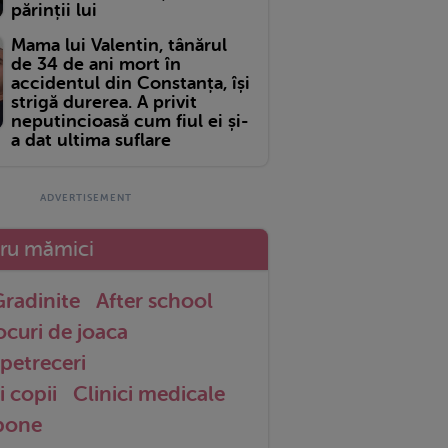
părinții lui
Mama lui Valentin, tânărul
de 34 de ani mort în
accidentul din Constanța, își
strigă durerea. A privit
neputincioasă cum fiul ei și-
a dat ultima suflare
tru mămici
radinite
After school
ocuri de joaca
petreceri
i copii
Clinici medicale
 bone