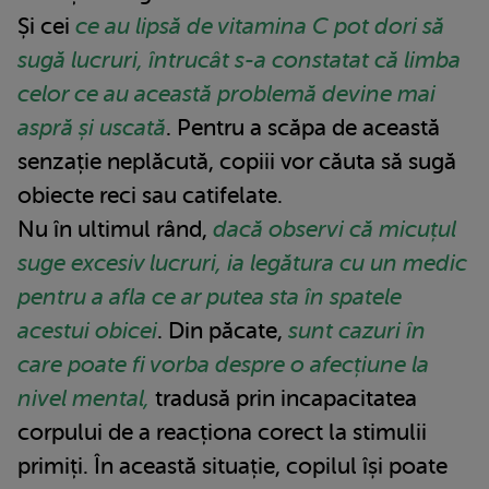
Și cei
ce au lipsă de vitamina C pot dori să
sugă lucruri, întrucât s-a constatat că limba
celor ce au această problemă devine mai
aspră și uscată
. Pentru a scăpa de această
senzație neplăcută, copiii vor căuta să sugă
obiecte reci sau catifelate.
Nu în ultimul rând,
dacă observi că micuțul
suge excesiv lucruri, ia legătura cu un medic
pentru a afla ce ar putea sta în spatele
acestui obicei
. Din păcate,
sunt cazuri în
care poate fi vorba despre o afecțiune la
nivel mental,
tradusă prin incapacitatea
corpului de a reacționa corect la stimulii
primiți. În această situație, copilul își poate