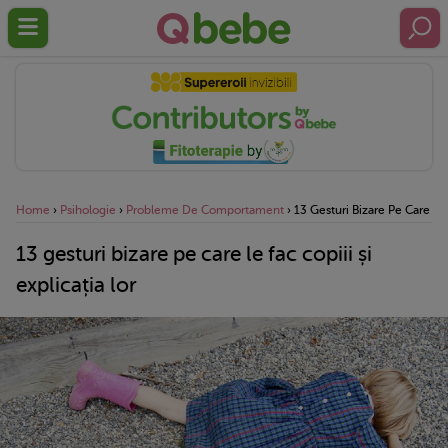
Home
›
Psihologie
›
Probleme De Comportament
›
13 Gesturi Bizare Pe Care Le 
13 gesturi bizare pe care le fac copiii și
explicația lor