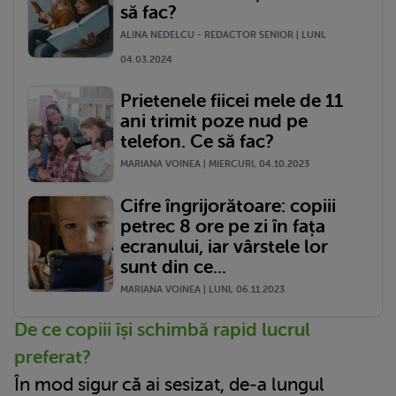
să fac?
ALINA NEDELCU - REDACTOR SENIOR | LUNI,
04.03.2024
Prietenele fiicei mele de 11
ani trimit poze nud pe
telefon. Ce să fac?
MARIANA VOINEA | MIERCURI, 04.10.2023
Cifre îngrijorătoare: copiii
petrec 8 ore pe zi în fața
ecranului, iar vârstele lor
sunt din ce...
MARIANA VOINEA | LUNI, 06.11.2023
De ce copiii își schimbă rapid lucrul
preferat?
În mod sigur că ai sesizat, de-a lungul