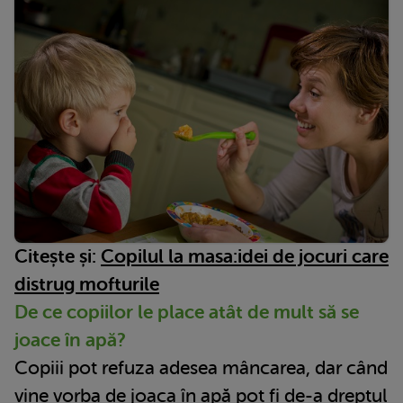
Citește și:
Copilul la masa:idei de jocuri care
distrug mofturile
De ce copiilor le place atât de mult să se
joace în apă?
Copiii pot refuza adesea mâncarea, dar când
vine vorba de joaca în apă pot fi de-a dreptul