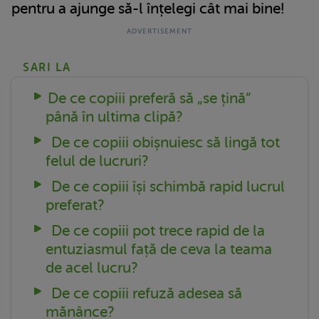
pentru a ajunge să-l înțelegi cât mai bine!
SARI LA
De ce copiii preferă să „se țină”
până în ultima clipă?
De ce copiii obișnuiesc să lingă tot
felul de lucruri?
De ce copiii își schimbă rapid lucrul
preferat?
De ce copiii pot trece rapid de la
entuziasmul față de ceva la teama
de acel lucru?
De ce copiii refuză adesea să
mănânce?