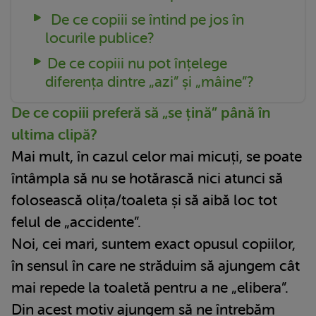
De ce copiii se întind pe jos în
locurile publice?
De ce copiii nu pot înțelege
diferența dintre „azi” și „mâine”?
De ce copiii preferă să „se țină” până în
ultima clipă?
Mai mult, în cazul celor mai micuți, se poate
întâmpla să nu se hotărască nici atunci să
folosească olița/toaleta și să aibă loc tot
felul de „accidente”.
Noi, cei mari, suntem exact opusul copiilor,
în sensul în care ne străduim să ajungem cât
mai repede la toaletă pentru a ne „elibera”.
Din acest motiv ajungem să ne întrebăm