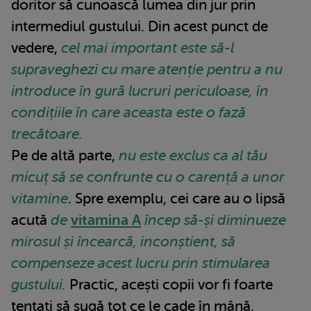
doritor să cunoască lumea din jur prin
intermediul gustului. Din acest punct de
vedere,
cel mai important este să-l
supraveghezi cu mare atenție pentru a nu
introduce în gură lucruri periculoase, în
condițiile în care aceasta este o fază
trecătoare.
Pe de altă parte,
nu este exclus ca al tău
micuț să se confrunte cu o carență a unor
vitamine
. Spre exemplu, cei care au o lipsă
acută
de
vitamina A
încep să-și diminueze
mirosul și încearcă, inconștient, să
compenseze acest lucru prin stimularea
gustului.
Practic, acești copii vor fi foarte
tentați să sugă tot ce le cade în mână.