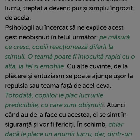
lucru, treptat a devenit pur și simplu îngrozit
de acela.
Psihologii au încercat să ne explice acest
gest neobișnuit în felul următor:
pe măsură
ce cresc, copiii reacționează diferit la
stimuli. O teamă poate fi înlocuită rapid cu o
alta, la fel și emoțiile.
Cu alte cuvinte, de la
plăcere și entuziasm se poate ajunge ușor la
repulsia sau teama față de acel ceva.
Totodată, copiilor le plac lucrurile
predictibile, cu care sunt obișnuiț
i. Atunci
când au de-a face cu acestea, ei se simt în
siguranță și vor fi fericiți. În schimb,
chiar
dacă le place un anumit lucru, dar, dintr-un