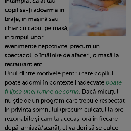
întâmplat ca al tău
copil să-ți adoarmă în
brațe, în mașină sau
chiar cu capul pe masă,
în timpul unor
evenimente nepotrivite, precum un
spectacol, o întâlnire de afaceri, o masă la
restaurant etc.
Unul dintre motivele pentru care copilul
poate adormi în contexte inadecvate
poate
fi lipsa unei rutine de somn
. Dacă micuțul
nu știe de un program care trebuie respectat
în privința somnului (precum culcatul la ore
rezonabile și cam la aceeași oră în fiecare
după-amiază/seară), el va dori să se culce