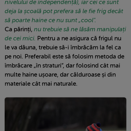
nivelului de independență), iar cei ce sunt
deja la școală pot prefera să le fie frig decât
să poarte haine ce nu sunt „cool".
Ca părinți,
nu trebuie să ne lăsăm manipulați
de cei mici.
Pentru a ne asigura că frigul nu
le va dăuna, trebuie să-i îmbrăcăm la fel ca
pe noi. Preferabil este să folosim metoda de
îmbrăcare „în straturi”, dar folosind cât mai
multe haine ușoare, dar călduroase și din
materiale cât mai naturale.