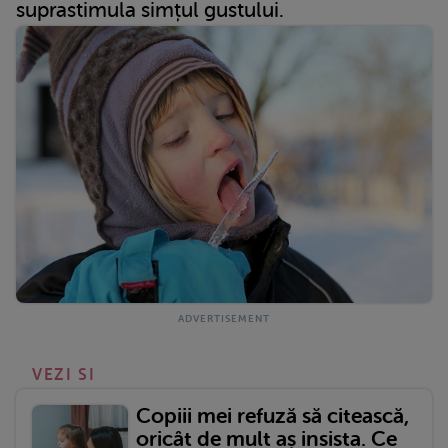
suprastimula simțul gustului.
VEZI SI
Copiii mei refuză să citească,
oricât de mult aș insista. Ce