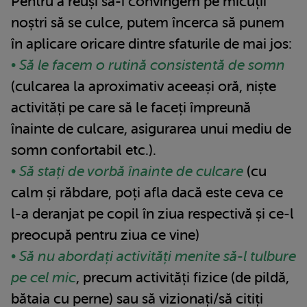
Pentru a reuși să-i convingem pe micuții
noștri să se culce, putem încerca să punem
în aplicare oricare dintre sfaturile de mai jos:
• Să le facem o rutină consistentă de somn
(culcarea la aproximativ aceeași oră, niște
activități pe care să le faceți împreună
înainte de culcare, asigurarea unui mediu de
somn confortabil etc.).
• Să stați de vorbă înainte de culcare
(cu
calm și răbdare, poți afla dacă este ceva ce
l-a deranjat pe copil în ziua respectivă și ce-l
preocupă pentru ziua ce vine)
• Să nu abordați activități menite să-l tulbure
pe cel mic
, precum activități fizice (de pildă,
bătaia cu perne) sau să vizionați/să citiți