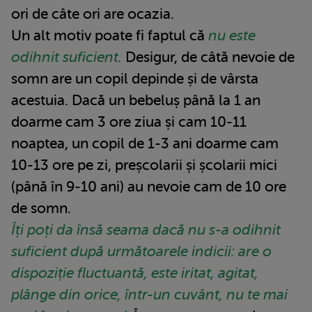
ori de câte ori are ocazia.
Un alt motiv poate fi faptul că
nu este
odihnit suficient.
Desigur, de câtă nevoie de
somn are un copil depinde și de vârsta
acestuia. Dacă un bebeluș până la 1 an
doarme cam 3 ore ziua și cam 10-11
noaptea, un copil de 1-3 ani doarme cam
10-13 ore pe zi, preșcolarii și școlarii mici
(până în 9-10 ani) au nevoie cam de 10 ore
de somn.
Îți poți da însă seama dacă nu s-a odihnit
suficient după următoarele indicii: are o
dispoziție fluctuantă, este iritat, agitat,
plânge din orice, într-un cuvânt, nu te mai