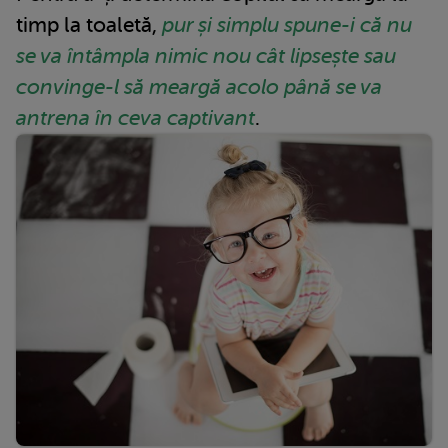
timp la toaletă,
pur și simplu spune-i că nu
se va întâmpla nimic nou cât lipsește sau
convinge-l să meargă acolo până se va
antrena în ceva captivant
.