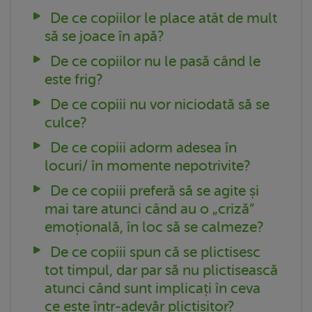
De ce copiilor le place atât de mult
să se joace în apă?
De ce copiilor nu le pasă când le
este frig?
De ce copiii nu vor niciodată să se
culce?
De ce copiii adorm adesea în
locuri/ în momente nepotrivite?
De ce copiii preferă să se agite și
mai tare atunci când au o „criză”
emoțională, în loc să se calmeze?
De ce copiii spun că se plictisesc
tot timpul, dar par să nu plictisească
atunci când sunt implicați în ceva
ce este într-adevăr plictisitor?