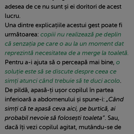
adesea de ce nu sunt și ei doritori de acest
lucru.
Una dintre explicațiile acestui gest poate fi
următoarea:
copiii nu realizează pe deplin
că senzația pe care o au la un moment dat
reprezintă necesitatea de a merge la toaletă.
Pentru a-i ajuta să o perceapă mai bine,
o
soluție este să se discute despre ceea ce
simți atunci când trebuie să te duci acolo
.
De pildă, apasă-ți ușor copilul în partea
inferioară a abdomenului și spune-i:
„Când
simți că te apasă ceva aici, pe burtică, ai
probabil nevoie să folosești toaleta”
. Sau,
dacă îți vezi copilul agitat, mutându-se de