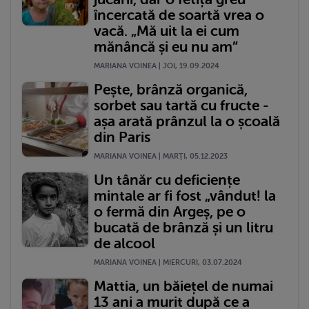
încercată de soartă vrea o
vacă. „Mă uit la ei cum
mănâncă și eu nu am”
MARIANA VOINEA | JOI, 19.09.2024
Pește, brânză organică,
sorbet sau tartă cu fructe -
așa arată prânzul la o școală
din Paris
MARIANA VOINEA | MARŢI, 05.12.2023
Un tânăr cu deficiențe
mintale ar fi fost „vândut! la
o fermă din Argeș, pe o
bucată de brânză și un litru
de alcool
MARIANA VOINEA | MIERCURI, 03.07.2024
Mattia, un băiețel de numai
13 ani a murit după ce a