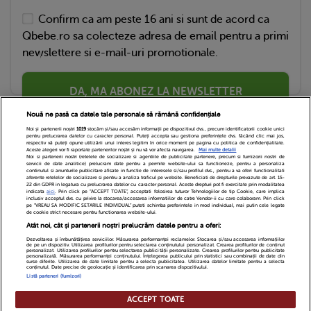
Confirm ca am peste 16 ani si sunt de acord ca
Qbebe.ro sa colecteze adresa de email pentru a primi
newslettere si e-mail-uri promotionale.
DA, MA ABONEZ LA NEWSLETTER
Nouă ne pasă ca datele tale personale să rămână confidențiale
Noi și partenerii noștri
1019
stocăm și/sau accesăm informații pe dispozitivul dvs., precum identificatorii cookie unici
pentru prelucrarea datelor cu caracter personal. Puteți accepta sau gestiona preferințele dvs. făcând clic mai jos,
respectiv vă puteți opune utilizării unui interes legitim în orice moment pe pagina cu politica de confidențialitate.
Aceste alegeri vor fi raportate partenerilor noștri și nu vă vor afecta navigarea.
Mai multe detalii
Noi si partenerii nostri (retelele de socializare si agentiile de publicitate partenere, precum si furnizorii nostri de
servicii de date analitice) prelucram date pentru a permite website-ului sa functioneze, pentru a personaliza
continutul si anunturile publicitare afisate in functie de interesele si/sau profilul dvs., pentru a va oferi functionalitati
aferente retelelor de socializare si pentru a analiza traficul pe website. Beneficiati de drepturile prevazute de art. 15-
22 din GDPR in legatura cu prelucrarea datelor cu caracter personal. Aceste drepturi pot fi exercitate prin modalitatea
indicata
aici
. Prin click pe “ACCEPT TOATE”, acceptati folosirea tuturor Tehnologiilor de tip Cookie, care implica
inclusiv acceptul dvs. cu privire la stocarea/accesarea informatiilor de catre Vendor-ii cu care colaboram. Prin click
Echipa Editoriala
Newsletter
Contact
pe “VREAU SA MODIFIC SETARILE INDIVIDUAL” puteti schimba preferintele in mod individual, mai putin cele legate
de cookie strict necesare pentru functionarea website-ului.
Atât noi, cât și partenerii noștri prelucrăm datele pentru a oferi:
Cariere
Cookies
Politica de confidentialitate
Dezvoltarea și îmbunătățirea serviciilor. Măsurarea performanței reclamelor. Stocarea și/sau accesarea informațiilor
de pe un dispozitiv. Utilizarea profilurilor pentru selectarea conținutului personalizat. Crearea profilurilor de conținut
DivaHair Cosmetics
Despre noi
personalizat. Utilizarea profilurilor pentru selectarea publicității personalizate. Crearea profilurilor pentru publicitate
personalizată. Măsurarea performanței conținutului. Înțelegerea publicului prin statistici sau combinații de date din
surse diferite. Utilizarea de date limitate pentru a selecta publicitatea. Utilizarea datelor limitate pentru a selecta
conținutul. Date precise de geolocație și identificarea prin scanarea dispozitivului.
Termeni si conditii
Setari Cookies
Listă parteneri (furnizori)
ACCEPT TOATE