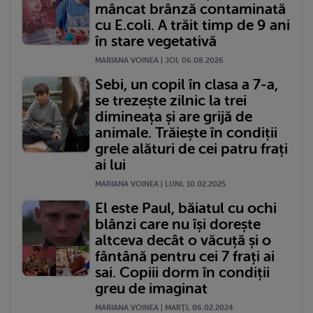
mâncat brânză contaminată
cu E.coli. A trăit timp de 9 ani
în stare vegetativă
MARIANA VOINEA | JOI, 06.08.2026
Sebi, un copil în clasa a 7-a,
se trezește zilnic la trei
dimineața și are grijă de
animale. Trăiește în condiții
grele alături de cei patru frați
ai lui
MARIANA VOINEA | LUNI, 10.02.2025
El este Paul, băiatul cu ochi
blânzi care nu își dorește
altceva decât o văcuță și o
fântână pentru cei 7 frați ai
sai. Copiii dorm în condiții
greu de imaginat
MARIANA VOINEA | MARŢI, 06.02.2024