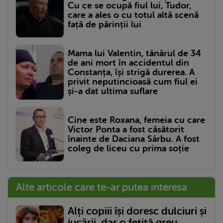
Cu ce se ocupă fiul lui, Tudor,
care a ales o cu totul altă scenă
față de părinții lui
Mama lui Valentin, tânărul de 34
de ani mort în accidentul din
Constanța, își strigă durerea. A
privit neputincioasă cum fiul ei
și-a dat ultima suflare
Cine este Roxana, femeia cu care
Victor Ponta a fost căsătorit
înainte de Daciana Sârbu. A fost
coleg de liceu cu prima soție
Alte articole care te-ar putea interesa
Alți copiii își doresc dulciuri și
jucării, dar o fetiță greu