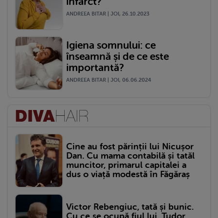
infarct?
ANDREEA BITAR | JOI, 26.10.2023
Igiena somnului: ce
înseamnă și de ce este
importantă?
ANDREEA BITAR | JOI, 06.06.2024
Cine au fost părinții lui Nicușor
Dan. Cu mama contabilă și tatăl
muncitor, primarul capitalei a
dus o viață modestă în Făgăraș
Victor Rebengiuc, tată și bunic.
Cu ce se ocupă fiul lui, Tudor,