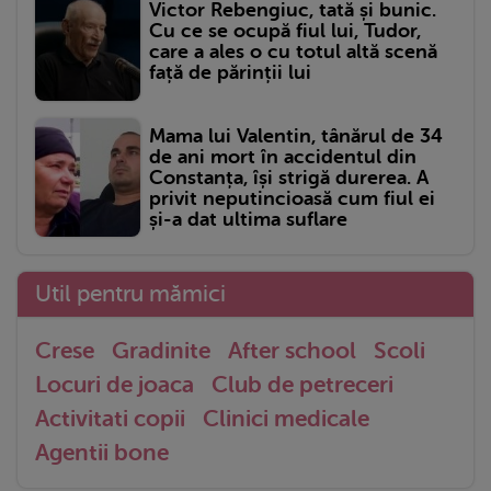
Victor Rebengiuc, tată și bunic.
Cu ce se ocupă fiul lui, Tudor,
care a ales o cu totul altă scenă
față de părinții lui
Mama lui Valentin, tânărul de 34
de ani mort în accidentul din
Constanța, își strigă durerea. A
privit neputincioasă cum fiul ei
și-a dat ultima suflare
Util pentru mămici
Crese
Gradinite
After school
Scoli
Locuri de joaca
Club de petreceri
Activitati copii
Clinici medicale
Agentii bone