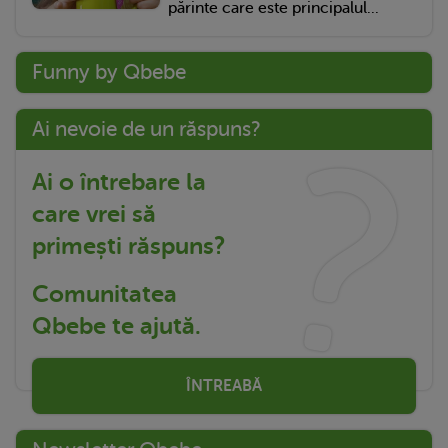
părinte care este principalul...
Funny by Qbebe
Ai nevoie de un răspuns?
Ai o întrebare la
care vrei să
primești răspuns?
Comunitatea
Qbebe te ajută.
ÎNTREABĂ