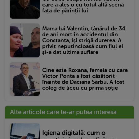
care a ales o cu totul altă scenă
față de părinții lui
Mama lui Valentin, tânărul de 34
de ani mort în accidentul din
Constanța, își strigă durerea. A
privit neputincioasă cum fiul ei
și-a dat ultima suflare
Cine este Roxana, femeia cu care
Victor Ponta a fost căsătorit
înainte de Daciana Sârbu. A fost
coleg de liceu cu prima soție
Alte articole care te-ar putea interesa
Igiena digitală: cum o