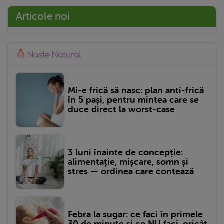
Articole noi
Mi-e frică să nasc: plan anti-frică
în 5 pași, pentru mintea care se
duce direct la worst-case
3 luni înainte de concepție:
alimentație, mișcare, somn și
stres — ordinea care contează
Febra la sugar: ce faci în primele
30 de minute și ce NU faci, oricât