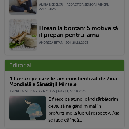
ALINA NEDELCU - REDACTOR SENIOR | VINERI,
22.09.2023
Hrean la borcan: 5 motive să
îl prepari pentru iarnă
ANDREEA BITAR | JOI, 28.12.2023
Editorial
4 lucruri pe care le-am conștientizat de Ziua
Mondială a Sănătății Mintale
ANDREEA GUICĂ - PSIHOLOG | MARŢI, 10.10.2023
E firesc ca atunci când sărbătorim
ceva, să ne gândim mai în
profunzime la lucrul respectiv. Așa
se face că încă...