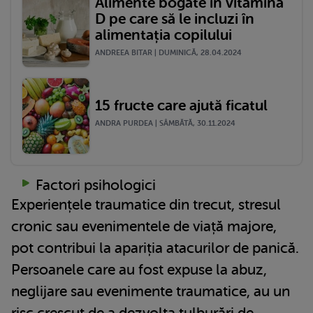
Alimente bogate în vitamina
D pe care să le incluzi în
alimentația copilului
ANDREEA BITAR | DUMINICĂ, 28.04.2024
15 fructe care ajută ficatul
ANDRA PURDEA | SÂMBĂTĂ, 30.11.2024
Factori psihologici
Experiențele traumatice din trecut, stresul
cronic sau evenimentele de viață majore,
pot contribui la apariția atacurilor de panică.
Persoanele care au fost expuse la abuz,
neglijare sau evenimente traumatice, au un
risc crescut de a dezvolta tulburări de