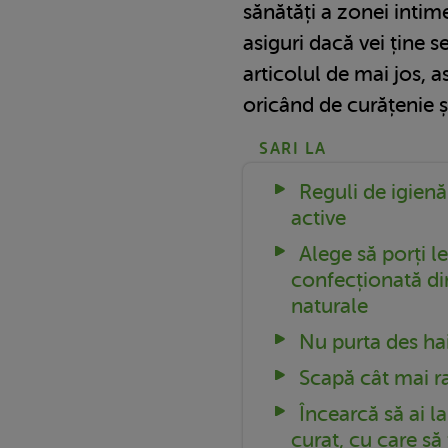
sănătăți a zonei intime.
asiguri dacă vei ține s
articolul de mai jos, a
oricând de curățenie ș
SARI LA
Reguli de igienă
active
Alege să porți le
confecționată di
naturale
Nu purta des ha
Scapă cât mai ra
Încearcă să ai 
curat, cu care să 