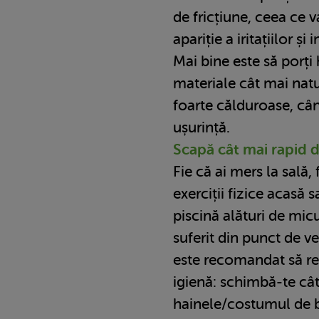
de fricțiune, ceea ce 
apariție a iritațiilor și i
Mai bine este să porți 
materiale cât mai natur
foarte călduroase, când
ușurință.
Scapă cât mai rapid 
Fie că ai mers la sală, 
exerciții fizice acasă s
piscină alături de micu
suferit din punct de ve
este recomandat să res
igienă: schimbă-te câ
hainele/costumul de 