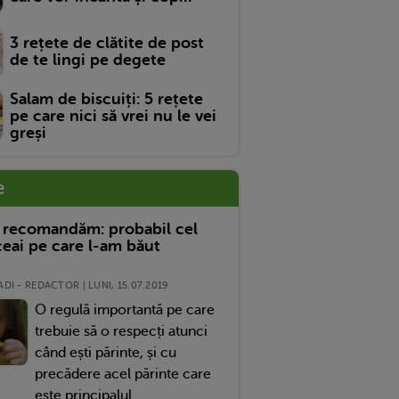
3 rețete de clătite de post
de te lingi pe degete
Salam de biscuiți: 5 rețete
pe care nici să vrei nu le vei
greși
e
 recomandăm: probabil cel
eai pe care l-am băut
DI - REDACTOR | LUNI, 15.07.2019
O regulă importantă pe care
trebuie să o respecți atunci
când ești părinte, și cu
precădere acel părinte care
este principalul...