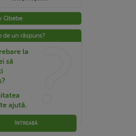
y Qbebe
e de un răspuns?
trebare la
ei să
i
s?
tatea
e ajută.
ÎNTREABĂ