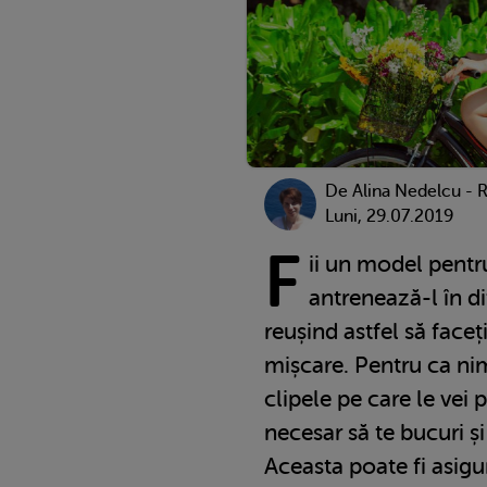
De
Alina Nedelcu - 
Luni, 29.07.2019
F
ii un model pentru
antrenează-l în dif
reușind astfel să face
mișcare. Pentru ca nimi
clipele pe care le vei p
necesar să te bucuri și
Aceasta poate fi asigu