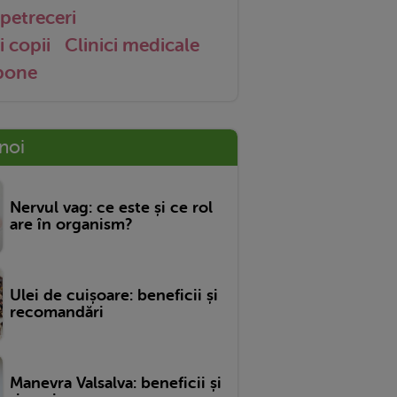
petreceri
i copii
Clinici medicale
 bone
 noi
Nervul vag: ce este și ce rol
are în organism?
Ulei de cuișoare: beneficii și
recomandări
Manevra Valsalva: beneficii și