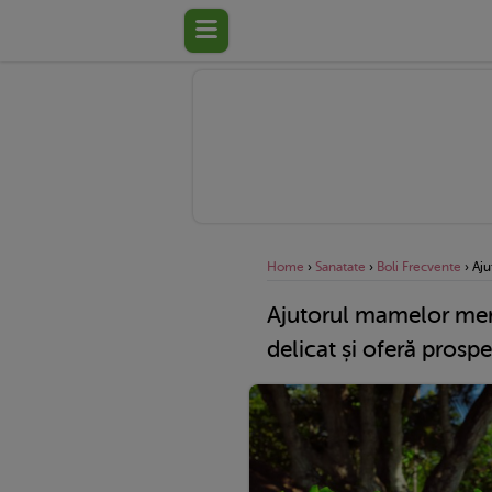
Home
›
Sanatate
›
Boli Frecvente
›
Aju
Ajutorul mamelor mer
delicat și oferă prosp