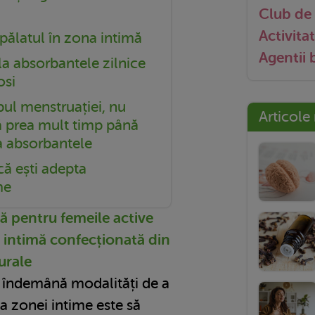
Club de 
Activitat
ălatul în zona intimă
Agentii
 la absorbantele zilnice
osi
pul menstruației, nu
Articole
ă prea mult timp până
a absorbantele
că ești adepta
me
mă pentru femeile active
e intimă confecționată din
urale
a îndemână modalități de a
a zonei intime este să