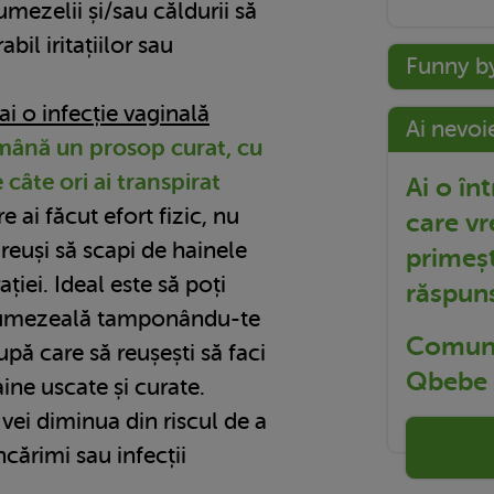
 umezelii și/sau căldurii să
il iritațiilor sau
Funny b
i o infecție vaginală
Ai nevoi
emână un prosop curat, cu
e câte ori ai transpirat
Ai o în
e ai făcut efort fizic, nu
care vr
reuși să scapi de hainele
primeșt
ției. Ideal este să poți
răspun
e umezeală tamponându-te
Comuni
upă care să reușești să faci
Qbebe t
ine uscate și curate.
vei diminua din riscul de a
ncărimi sau infecții