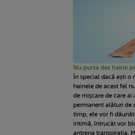
Nu purta des haine p
În special dacă ești o
hainele de acest fel nu
de mișcare de care ai 
permanent alături de c
timp, ele vor fi dăună
intimă, întrucât vor bl
antrena transpirația. 