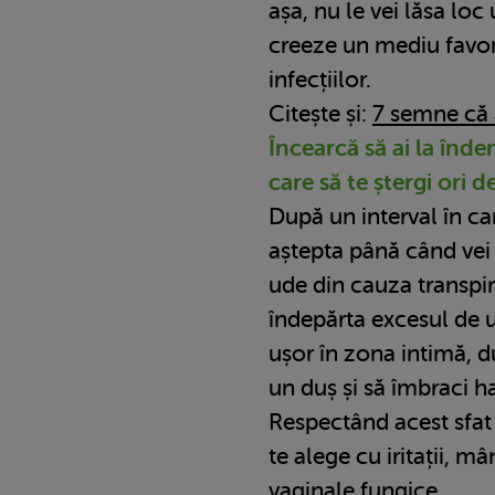
așa, nu le vei lăsa loc
creeze un mediu favorab
infecțiilor.
Citește și:
7 semne că a
Încearcă să ai la înd
care să te ștergi ori d
După un interval în car
aștepta până când vei 
ude din cauza transpira
îndepărta excesul d
ușor în zona intimă, d
un duș și să îmbraci ha
Respectând acest sfat 
te alege cu iritații, mâ
vaginale fungice.