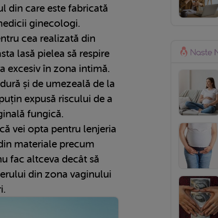
l din care este fabricată
medicii ginecologi.
ntru cea realizată din
ta lasă pielea să respire
ira excesiv în zona intimă.
ldură și de umezeală de la
i puțin expusă riscului de a
ginală fungică.
că vei opta pentru lenjeria
din materiale precum
nu fac altceva decât să
erului din zona vaginului
i.