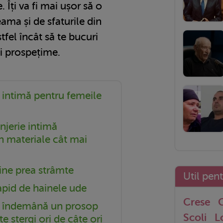
 Îți va fi mai ușor să o
eama și de sfaturile din
stfel încât să te bucuri
i prospețime.
 intimă pentru femeile
njerie intimă
n materiale cât mai
ine prea strâmte
Util pen
pid de hainele ude
Crese
G
la îndemână un prosop
Scoli
L
te ștergi ori de câte ori