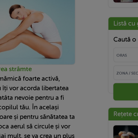
Listă cu 
Caută o 
rea strâmte
 mămică foarte activă,
 îți vor acorda libertatea
atâta nevoie pentru a fi
opilul tău. În același
Rețete c
toare și pentru sănătatea ta
oca aerul să circule și vor
Mai mult, se va crea un plus