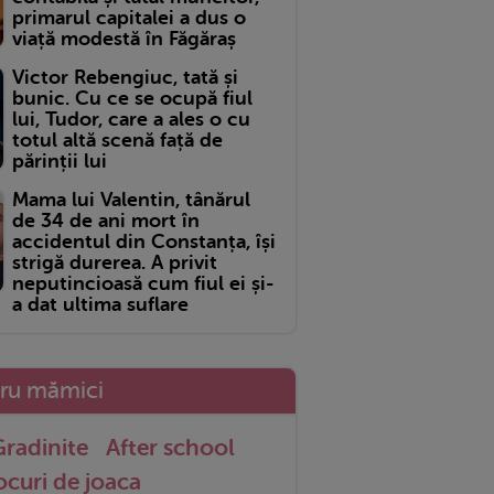
primarul capitalei a dus o
viață modestă în Făgăraș
Victor Rebengiuc, tată și
bunic. Cu ce se ocupă fiul
lui, Tudor, care a ales o cu
totul altă scenă față de
părinții lui
Mama lui Valentin, tânărul
de 34 de ani mort în
accidentul din Constanța, își
strigă durerea. A privit
neputincioasă cum fiul ei și-
a dat ultima suflare
tru mămici
radinite
After school
ocuri de joaca