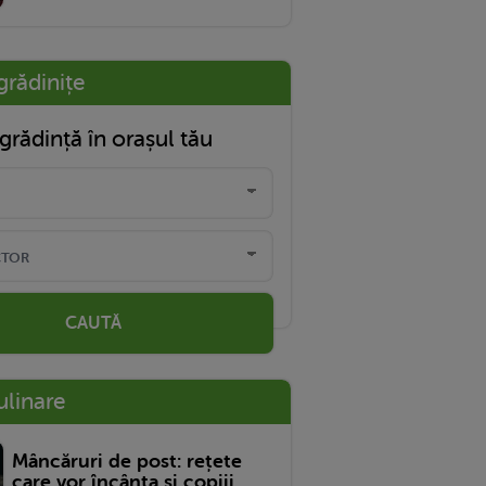
grădinițe
grădință în orașul tău
CAUTĂ
ulinare
Mâncăruri de post: rețete
care vor încânta și copiii