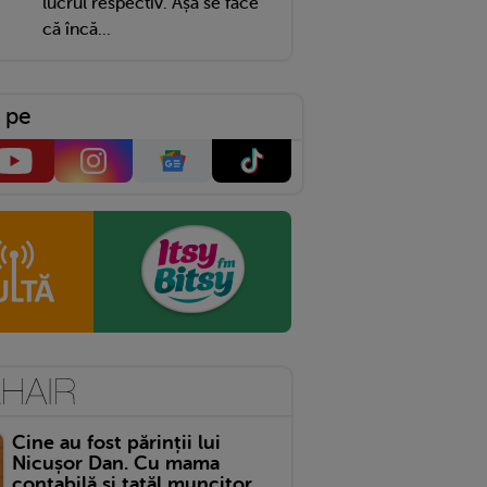
lucrul respectiv. Așa se face
că încă...
 pe
Cine au fost părinții lui
Nicușor Dan. Cu mama
contabilă și tatăl muncitor,