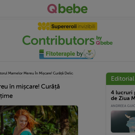
torul Mamelor Mereu În Mișcare! Curăță Delicat Și Oferă Prospețime
Editorial
eu în mișcare! Curăță
4 lucruri
ețime
de Ziua M
ANDREEA GUICĂ