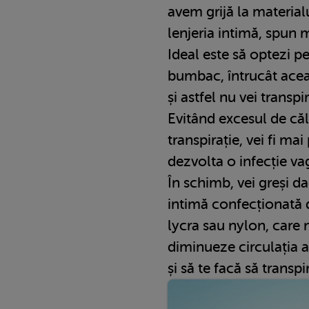
avem grijă la materialu
lenjeria intimă, spun 
Ideal este să optezi pe
bumbac, întrucât aceas
și astfel nu vei transp
Evitând excesul de că
transpirație, vei fi ma
dezvolta o infecție va
În schimb, vei greși da
intimă confecționată 
lycra sau nylon, care 
diminueze circulația a
și să te facă să transpir