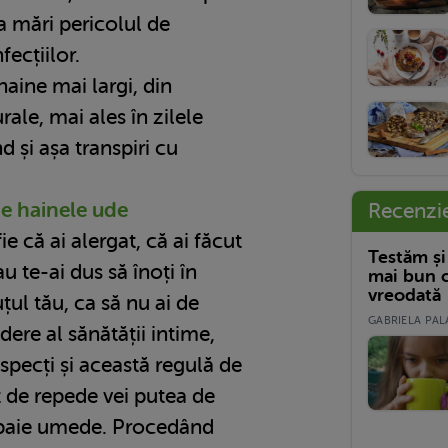
va mări pericolul de
nfecțiilor.
haine mai largi, din
ale, mai ales în zilele
 și așa transpiri cu
de hainele ude
Recenzi
fie că ai alergat, că ai făcut
Testăm și
au te-ai dus să înoți în
mai bun c
vreodată
țul tău, ca să nu ai de
GABRIELA PALA
dere al sănătății intime,
pecți și această regulă de
t de repede vei putea de
baie umede. Procedând