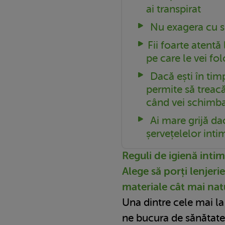
ai transpirat
Nu exagera cu sp
Fii foarte atentă
pe care le vei fol
Dacă ești în tim
permite să treac
când vei schimb
Ai mare grijă da
șervețelelor inti
Reguli de igienă inti
Alege să porți lenjeri
materiale cât mai nat
Una dintre cele mai l
ne bucura de sănătate