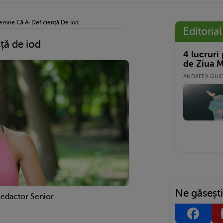
emne Că Ai Deficiență De Iod
Editorial
ță de iod
4 lucruri
de Ziua M
ANDREEA GUICĂ
Ne găsești
Redactor Senior