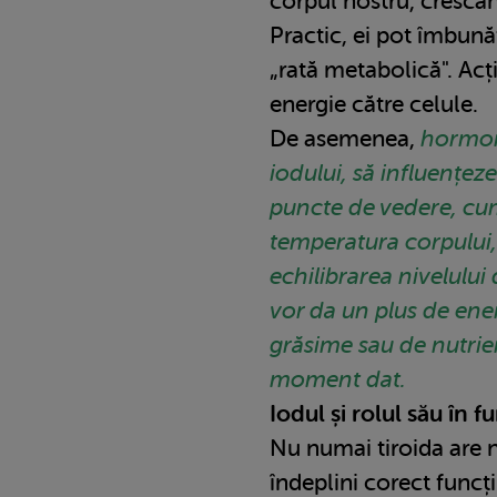
corpul nostru, crescân
Practic, ei pot îmbun
„rată metabolică". Acț
energie către celule.
De asemenea,
hormoni
iodului, să influențez
puncte de vedere, cum 
temperatura corpului, 
echilibrarea nivelului
vor da un plus de ene
grăsime sau de nutrien
moment dat.
Iodul și rolul său în 
Nu numai tiroida are n
îndeplini corect funcții