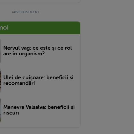
 noi
Nervul vag: ce este și ce rol
are în organism?
Ulei de cuișoare: beneficii și
recomandări
Manevra Valsalva: beneficii și
riscuri