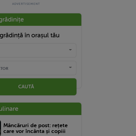
grădinițe
grădință în orașul tău
CAUTĂ
ulinare
Mâncăruri de post: rețete
care vor încânta și copiii