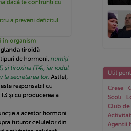
a dacă te confrunți cu
ru a preveni deficitul
ui în organism
 glanda tiroidă
tipuri de hormoni,
numiți
 și tiroxina (T4), iar iodul
Util pen
 la secretarea lor.
Astfel,
 este responsabil cu
Crese
G
T3 și cu producerea a
Scoli
L
Club de 
uncție a acestor hormoni
Activitat
pra tuturor celulelor din
Agentii