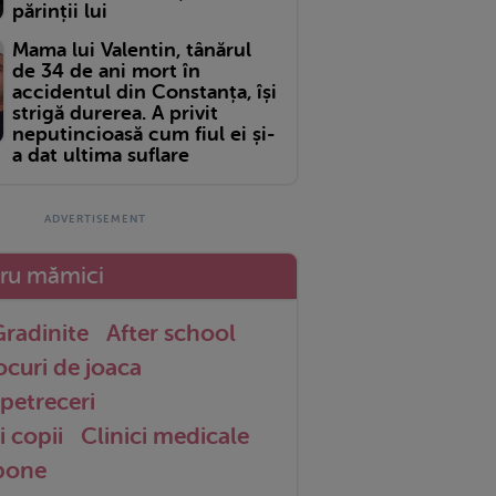
părinții lui
Mama lui Valentin, tânărul
de 34 de ani mort în
accidentul din Constanța, își
strigă durerea. A privit
neputincioasă cum fiul ei și-
a dat ultima suflare
tru mămici
radinite
After school
ocuri de joaca
petreceri
i copii
Clinici medicale
 bone