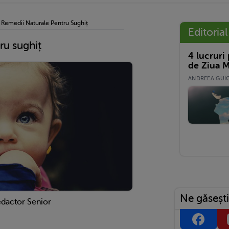
›
Remedii Naturale Pentru Sughiț
Editorial
ru sughiț
4 lucruri
de Ziua M
ANDREEA GUICĂ
Ne găsești
edactor Senior