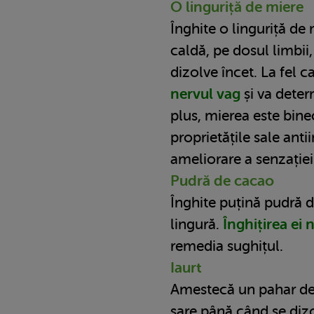
O linguriță de miere
Înghite o linguriță de
caldă, pe dosul limbii,
dizolve încet. La fel 
nervul vag
și va deter
plus, mierea este bin
proprietățile sale anti
ameliorare a senzației
Pudră de cacao
Înghite puțină pudră 
lingură.
Înghițirea ei 
remedia sughițul.
Iaurt
Amestecă un pahar de i
sare până când se di