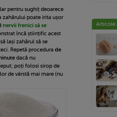
ar pentru sughiț deoarece
a zahărului poate irita ușor
Articole
d
nervii frenici să se
strat încă științific acest
să lași zahărul să se
steci. Repetă procedura
de
 minute
dacă nu
eput; poți folosi sirop de
lor de vârstă mai mare (nu