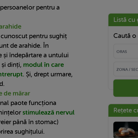
 persoanelor pentru a
Listă cu 
 arahide
Caută o 
 cunoscut pentru sughiț
unt de arahide. În
și îndepărtare a untului
și dinți,
modul în care
întrerupt
. Și, drept urmare,
d.
țe de mărar
onal paote funcționa
Rețete c
mințelor
stimulează
nervul
eier până în stomac)
irea sughițului.