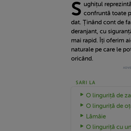
S
ughițul reprezint
confruntă toate 
dat. Ținând cont de fa
deranjant, cu siguranță
mai rapid. Îți oferim a
naturale pe care le poț
oricând.
SARI LA
O linguriță de z
O linguriță de oț
Lămâie
O linguriță cu u