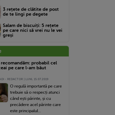
3 rețete de clătite de post
de te lingi pe degete
Salam de biscuiți: 5 rețete
pe care nici să vrei nu le vei
greși
e
 recomandăm: probabil cel
eai pe care l-am băut
DI - REDACTOR | LUNI, 15.07.2019
O regulă importantă pe care
trebuie să o respecți atunci
când ești părinte, și cu
precădere acel părinte care
este principalul...