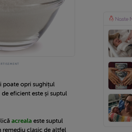
i poate opri sughițul
 de eficient este și suptul
lică
acreala
este suptul
n remediu clasic de altfel