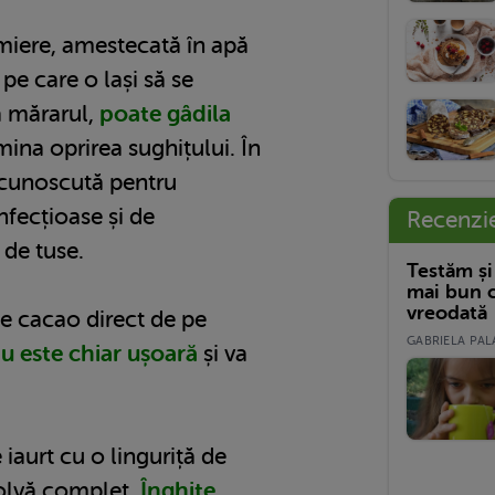
 miere, amestecată în apă
 pe care o lași să se
ca mărarul,
poate gâdila
mina oprirea sughițului. În
ecunoscută pentru
infecțioase și de
Recenzi
 de tuse.
Testăm și
mai bun c
vreodată
de cacao direct de pe
GABRIELA PALA
nu este chiar ușoară
și va
aurt cu o linguriță de
zolvă complet.
Înghite