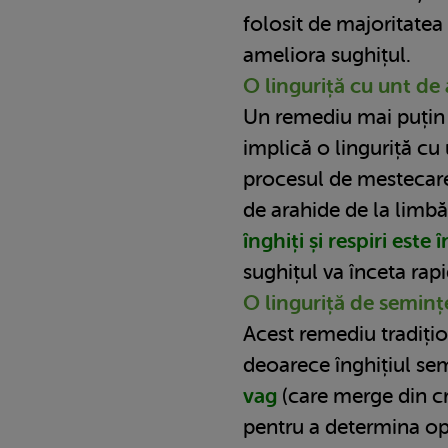
folosit de majoritatea
ameliora sughițul.
O linguriță cu unt de
Un remediu mai puțin
implică o linguriță cu 
procesul de mestecare 
de arahide de la limbă 
înghiți și respiri este 
sughițul va înceta rapi
O linguriță de semin
Acest remediu tradiți
deoarece înghițiul se
vag
(care merge din cr
pentru a determina opr