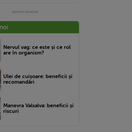
 noi
Nervul vag: ce este și ce rol
are în organism?
Ulei de cuișoare: beneficii și
recomandări
Manevra Valsalva: beneficii și
riscuri