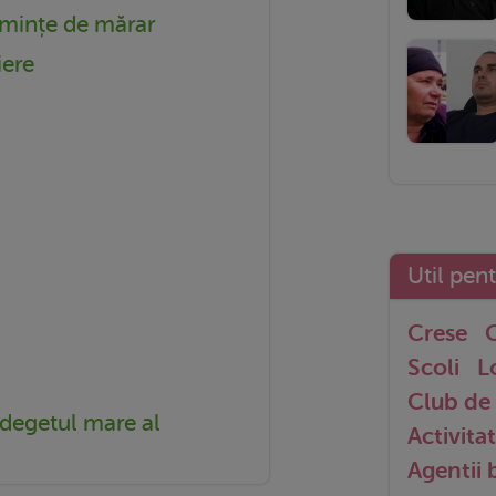
emințe de mărar
iere
Util pen
Crese
G
Scoli
L
Club de 
degetul mare al
Activitat
Agentii