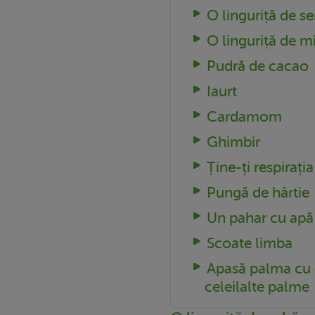
O linguriță de s
O linguriță de m
Pudră de cacao
Iaurt
Cardamom
Ghimbir
Ține-ți respirația
Pungă de hârtie
Un pahar cu apă
Scoate limba
Apasă palma cu 
celeilalte palme