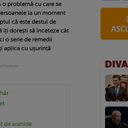
ă o problemă cu care se
persoanele la un moment
ptul că este destul de
 îți dorești să înceteze cât
ici o serie de remedii
i aplica cu ușurință
ahăr
et
nt de arahide