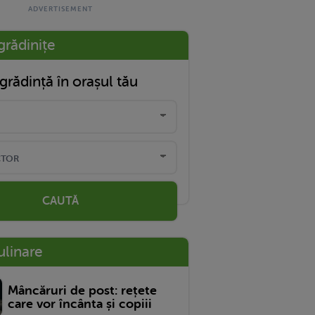
grădinițe
grădință în orașul tău
CAUTĂ
ulinare
Mâncăruri de post: rețete
care vor încânta și copiii