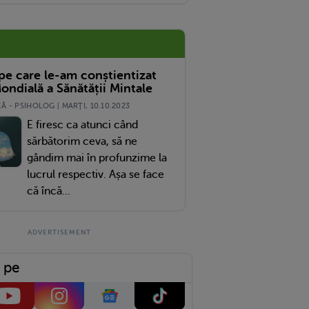
 pe care le-am conștientizat
ondială a Sănătății Mintale
 - PSIHOLOG | MARŢI, 10.10.2023
E firesc ca atunci când
sărbătorim ceva, să ne
gândim mai în profunzime la
lucrul respectiv. Așa se face
că încă...
 pe