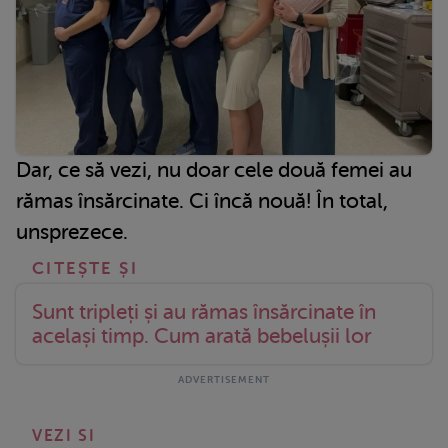
Dar, ce să vezi, nu doar cele două femei au
rămas însărcinate. Ci încă nouă! În total,
unsprezece.
Sunt tripleți și au rămas însărcinate în
același timp. Cum arată bebelușii lor
VEZI SI