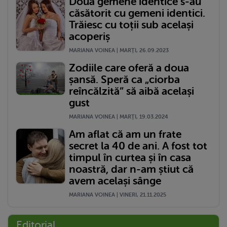
Două gemene identice s-au
căsătorit cu gemeni identici.
Trăiesc cu toții sub același
acoperiș
MARIANA VOINEA | MARŢI, 26.09.2023
Zodiile care oferă a doua
șansă. Speră ca „ciorba
reîncălzită” să aibă același
gust
MARIANA VOINEA | MARŢI, 19.03.2024
Am aflat că am un frate
secret la 40 de ani. A fost tot
timpul în curtea și în casa
noastră, dar n-am știut că
avem același sânge
MARIANA VOINEA | VINERI, 21.11.2025
Editorial