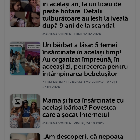
în același an, la un liceu de
peste hotare. Detalii
tulburătoare au ieșit la iveală
după 9 ani de la scandal
MARIANA VOINEA | LUNI, 12.02.2024
Un bărbat a lăsat 5 femei
însărcinate în același timp!
Au organizat împreună, în
aceeași zi, petrecerea pentru
întâmpinarea bebelușilor
ALINA NEDELCU - REDACTOR SENIOR | MARŢI,
23.01.2024
Mama și fiica însărcinate cu
același bărbat? Povestea
care a șocat internetul
MARIANA VOINEA | VINERI, 24.10.2025
„Am descoperit că nepoata