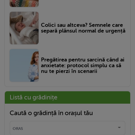
Colici sau altceva? Semnele care
separă plânsul normal de urgență
Pregătirea pentru sarcină când ai
anxietate: protocol simplu ca să
nu te pierzi în scenarii
Listă cu grădinițe
Caută o grădință în orașul tău