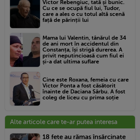
Victor Rebengiuc, tată și bunic.
Cu ce se ocupă fiul lui, Tudor,
care a ales o cu totul altă scenă
față de părinții lui
Mama lui Valentin, tânărul de 34
de ani mort în accidentul din
Constanța, își strigă durerea. A
privit neputincioasă cum fiul ei
și-a dat ultima suflare
Cine este Roxana, femeia cu care
Victor Ponta a fost căsătorit
înainte de Daciana Sârbu. A fost
coleg de liceu cu prima soție
Alte articole care te-ar putea interesa
18 fete au rămas însărcinate