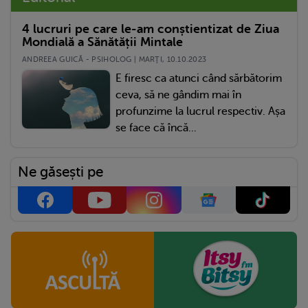
4 lucruri pe care le-am conștientizat de Ziua
Mondială a Sănătății Mintale
ANDREEA GUICĂ - PSIHOLOG | MARŢI, 10.10.2023
E firesc ca atunci când sărbătorim
ceva, să ne gândim mai în
profunzime la lucrul respectiv. Așa
se face că încă...
Ne găsești pe