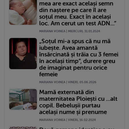
mea are exact același semn
din naștere pe care îl are
soțul meu. Exact în același
loc. Am cerut un test ADN...”
MARIANA VOINEA | MIERCURI, 31.01.2024
„Soțul mi-a spus că nu mă
iubește. Avea amantă
însărcinată și trăia cu 3 femei
în același timp”, durere greu
de imaginat pentru orice
femeie
MARIANA VOINEA | VINERI, 05.06.2026
Mamă externată din
maternitatea Ploiești cu ...alt
copil. Bebelușii purtau
același nume și prenume
MARIANA VOINEA | VINERI, 16.02.2024