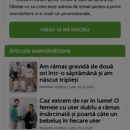
Qbebe.ro sa colecteze adresa de email pentru a primi
newslettere si e-mail-uri promotionale.
VREAU SĂ MĂ ÎNSCRIU
Articole asemănătoare
Am rămas gravidă de două
ori într-o săptămână și am
născut tripleți
MARIANA VOINEA | LUNI, 09.10.2023
Caz extrem de rar în lume! O
femeie cu uter dublu a rămas
însărcinată și poartă câte un
bebeluș în fiecare uter
MARIANA VOINEA | LUNI, 13.11.2023