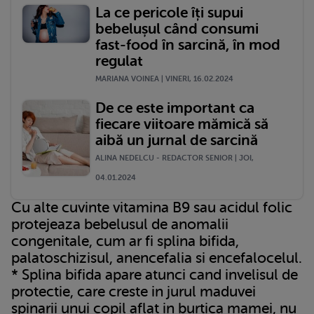
La ce pericole îți supui
bebelușul când consumi
fast-food în sarcină, în mod
regulat
MARIANA VOINEA | VINERI, 16.02.2024
De ce este important ca
fiecare viitoare mămică să
aibă un jurnal de sarcină
ALINA NEDELCU - REDACTOR SENIOR | JOI,
04.01.2024
Cu alte cuvinte vitamina B9 sau acidul folic
protejeaza bebelusul de anomalii
congenitale, cum ar fi splina bifida,
palatoschizisul, anencefalia si encefalocelul.
* Splina bifida apare atunci cand invelisul de
protectie, care creste in jurul maduvei
spinarii unui copil aflat in burtica mamei, nu