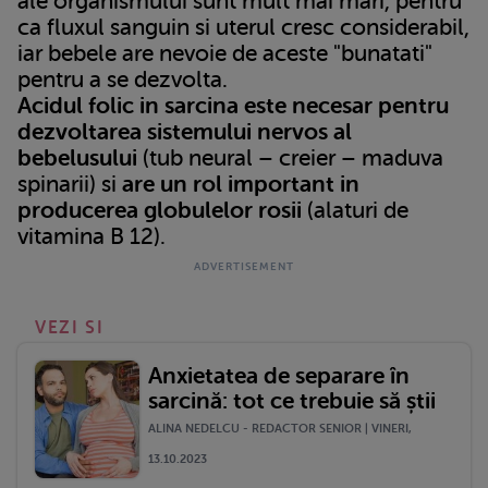
ale organismului sunt mult mai mari, pentru
ca fluxul sanguin si uterul cresc considerabil,
iar bebele are nevoie de aceste "bunatati
"
pentru a se dezvolta.
Acidul folic in sarcina este necesar pentru
dezvoltarea sistemului nervos al
bebelusului
(tub neural – creier – maduva
spinarii) si
are un rol important in
producerea globulelor rosii
(alaturi de
vitamina B 12).
VEZI SI
Anxietatea de separare în
sarcină: tot ce trebuie să știi
ALINA NEDELCU - REDACTOR SENIOR | VINERI,
13.10.2023