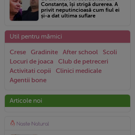
Constanța, își strigă durerea. A
privit neputincioasă cum fiul ei
și-a dat ultima suflare
Util pentru mămici
Crese
Gradinite
After school
Scoli
Locuri de joaca
Club de petreceri
Activitati copii
Clinici medicale
Agentii bone
Articole noi