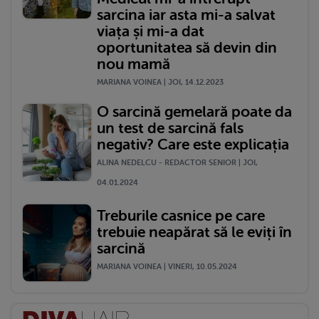
sarcina iar asta mi-a salvat
viața și mi-a dat
oportunitatea să devin din
nou mamă
MARIANA VOINEA | JOI, 14.12.2023
O sarcină gemelară poate da
un test de sarcină fals
negativ? Care este explicația
ALINA NEDELCU - REDACTOR SENIOR | JOI,
04.01.2024
Treburile casnice pe care
trebuie neapărat să le eviți în
sarcină
MARIANA VOINEA | VINERI, 10.05.2024