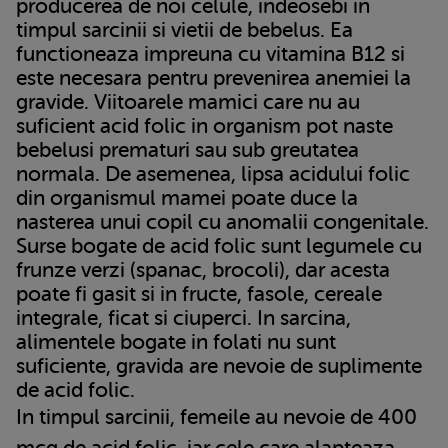
producerea de noi celule, indeosebi in
timpul sarcinii si vietii de bebelus. Ea
functioneaza impreuna cu vitamina B12 si
este necesara pentru prevenirea anemiei la
gravide. Viitoarele mamici care nu au
suficient acid folic in organism pot naste
bebelusi prematuri sau sub greutatea
normala. De asemenea, lipsa acidului folic
din organismul mamei poate duce la
nasterea unui copil cu anomalii congenitale.
Surse bogate de acid folic sunt legumele cu
frunze verzi (spanac, brocoli), dar acesta
poate fi gasit si in fructe, fasole, cereale
integrale, ficat si ciuperci. In sarcina,
alimentele bogate in folati nu sunt
suficiente, gravida are nevoie de suplimente
de acid folic.
In timpul sarcinii, femeile au nevoie de 400
mcg de acid folic, iar cele care alapteaza –