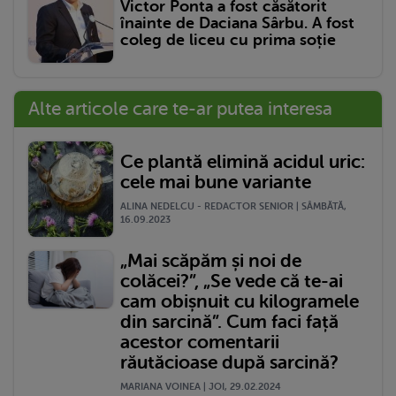
Victor Ponta a fost căsătorit
înainte de Daciana Sârbu. A fost
coleg de liceu cu prima soție
Alte articole care te-ar putea interesa
Ce plantă elimină acidul uric:
cele mai bune variante
ALINA NEDELCU - REDACTOR SENIOR | SÂMBĂTĂ,
16.09.2023
„Mai scăpăm și noi de
colăcei?”, „Se vede că te-ai
cam obișnuit cu kilogramele
din sarcină”. Cum faci față
acestor comentarii
răutăcioase după sarcină?
MARIANA VOINEA | JOI, 29.02.2024