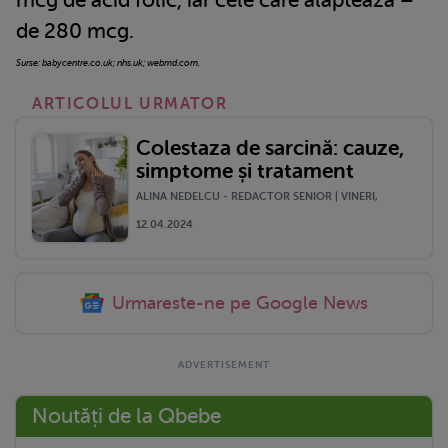
de 280 mcg.
Surse: babycentre.co.uk; nhs.uk; webmd.com.
ARTICOLUL URMATOR
Colestaza de sarcină: cauze,
simptome și tratament
ALINA NEDELCU - REDACTOR SENIOR | VINERI,
12.04.2024
Urmareste-ne pe Google News
Noutăți de la Qbebe