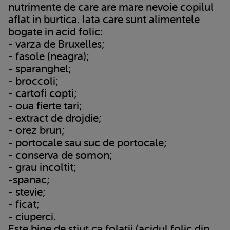
nutrimente de care are mare nevoie copilul
aflat in burtica. Iata care sunt alimentele
bogate in acid folic:
- varza de Bruxelles;
- fasole (neagra);
- sparanghel;
- broccoli;
- cartofi copti;
- oua fierte tari;
- extract de drojdie;
- orez brun;
- portocale sau suc de portocale;
- conserva de somon;
- grau incoltit;
-spanac;
- stevie;
- ficat;
- ciuperci.
Este bine de stiut ca folatii (acidul folic din