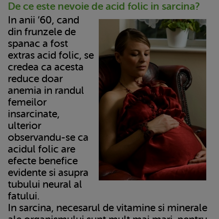
De ce este nevoie de acid folic in sarcina?
In anii ’60, cand
din frunzele de
spanac a fost
extras acid folic, se
credea ca acesta
reduce doar
anemia in randul
femeilor
insarcinate,
ulterior
observandu-se ca
acidul folic are
efecte benefice
evidente si asupra
tubului neural al
fatului.
In sarcina, necesarul de vitamine si minerale