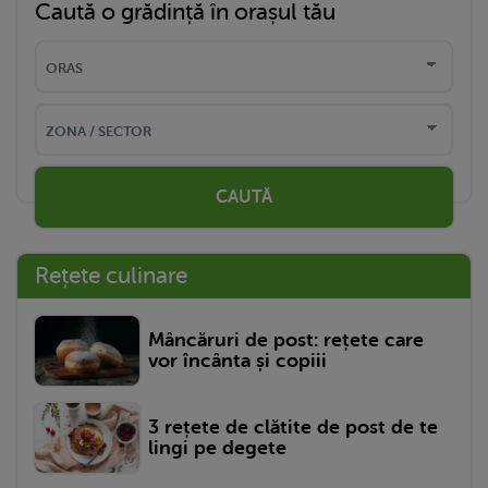
Caută o grădință în orașul tău
CAUTĂ
Rețete culinare
Mâncăruri de post: rețete care
vor încânta și copiii
3 rețete de clătite de post de te
lingi pe degete