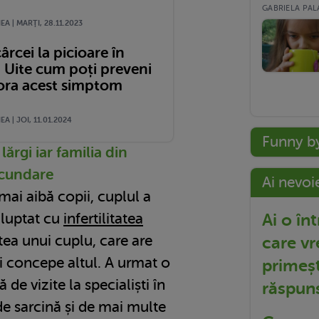
GABRIELA PALA
A | MARŢI, 28.11.2023
cârcei la picioare în
? Uite cum poți preveni
iora acest simptom
A | JOI, 11.01.2024
Funny b
lărgi iar familia din
secundare
Ai nevoi
mai aibă copii, cuplul a
Ai o în
 luptat cu
infertilitatea
tea unui cuplu, care are
care vr
i concepe altul. A urmat o
primeșt
de vizite la specialiști în
răspun
i de sarcină și de mai multe