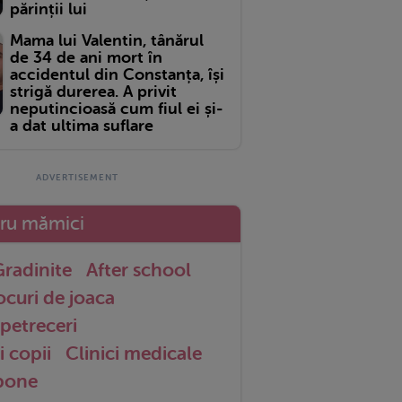
părinții lui
Mama lui Valentin, tânărul
de 34 de ani mort în
accidentul din Constanța, își
strigă durerea. A privit
neputincioasă cum fiul ei și-
a dat ultima suflare
tru mămici
radinite
After school
ocuri de joaca
petreceri
i copii
Clinici medicale
 bone