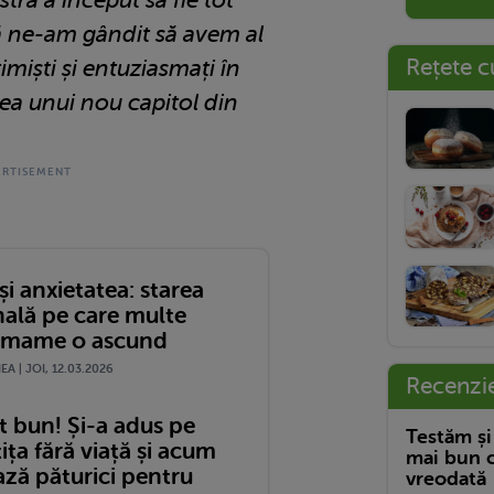
tră a început să fie tot
că ne-am gândit să avem al
Rețete c
imiști și entuziasmați în
ea unui nou capitol din
și anxietatea: starea
ală pe care multe
e mame o ascund
A | JOI, 12.03.2026
Recenzi
t bun! Și-a adus pe
Testăm și
ița fără viață și acum
mai bun c
ază păturici pentru
vreodată