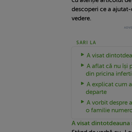
descoperi ce a ajutat-
vedere.
SARI LA
A visat dintotd
A aflat că nu își 
din pricina infert
A explicat cum a
departe
A vorbit despre 
o familie numer
A visat dintotdeauna