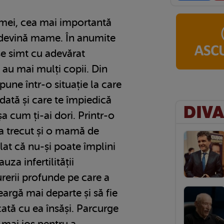
mei, cea mai importantă
ă devină mame. În anumite
e simt cu adevărat
 au mai mulți copii. Din
pune într-o situație la care
odată și care te împiedică
așa cum ți-ai dori. Printr-o
a trecut și o mamă de
lat că nu-și poate împlini
za infertilității
rerii profunde pe care a
eargă mai departe și să fie
ată cu ea însăși. Parcurge
e mai jos pentru a