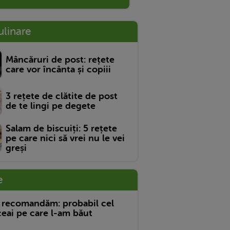
ulinare
Mâncăruri de post: rețete
care vor încânta și copiii
3 rețete de clătite de post
de te lingi pe degete
Salam de biscuiți: 5 rețete
pe care nici să vrei nu le vei
greși
e
 recomandăm: probabil cel
eai pe care l-am băut