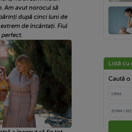
m. Am avut norocul să
ărinți după cinci luni de
 extrem de încântați. Fiul
 perfect.
Listă cu 
Caută o 