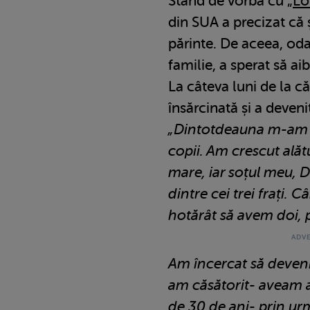
Stând de vorbă cu „
Lo
din SUA a precizat că 
părinte. De aceea, oda
familie, a sperat să aib
La câteva luni de la că
însărcinată și a deven
„Dintotdeauna m-am 
copii. Am crescut alăt
mare, iar soțul meu, D
dintre cei trei frați.
hotărât să avem doi, p
Am încercat să deveni
am căsătorit- aveam a
de 30 de ani- prin ur