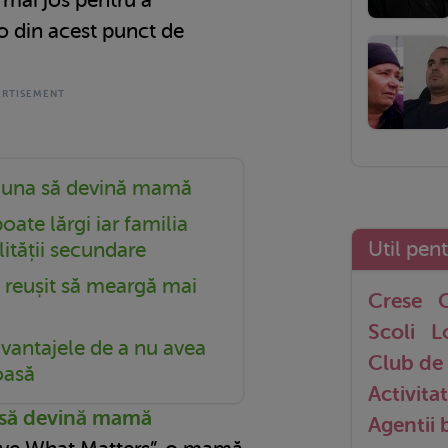
o din acest punct de
eauna să devină mamă
poate lărgi iar familia
Util pen
ilității secundare
 reușit să meargă mai
Crese
G
Scoli
L
avantajele de a nu avea
Club de 
oasă
Activitat
 să devină mamă
Agentii