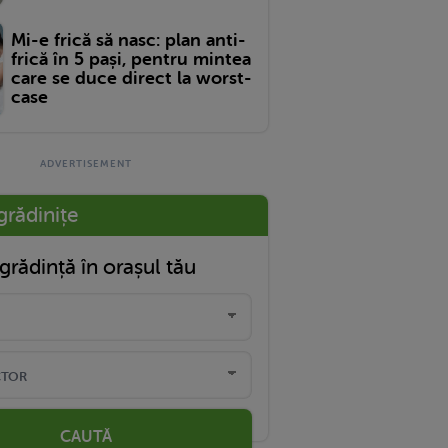
Mi-e frică să nasc: plan anti-
frică în 5 pași, pentru mintea
care se duce direct la worst-
case
grădinițe
grădință în orașul tău
CAUTĂ