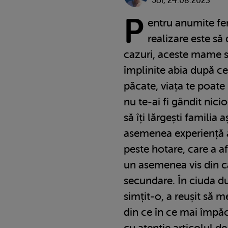
Joi, 24.08.2023
P
entru anumite fe
realizare este s
cazuri, aceste mame s
împlinite abia după ce
păcate, viața te poate 
nu te-ai fi gândit nici
să îți lărgești familia 
asemenea experiență 
peste hotare, care a af
un asemenea vis din cau
secundare. În ciuda du
simțit-o, a reușit să m
din ce în ce mai împăc
cu atenție articolul d