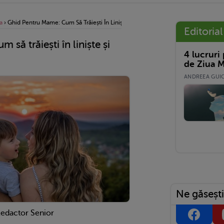
a
›
Ghid Pentru Mame: Cum Să Trăiești În Liniște Și Pace Cu Infertilitatea
Editorial
să trăiești în liniște și
4 lucruri
de Ziua M
ANDREEA GUICĂ
Ne găsești
Redactor Senior