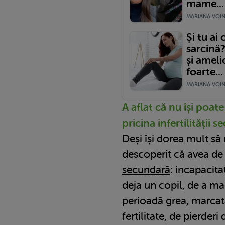
mame...
MARIANA VOINE
Și tu ai 
sarcină
și amel
foarte...
MARIANA VOINE
A aflat că nu își poate 
pricina infertilității 
Deși își dorea mult să 
descoperit că avea de
secundară
: incapacita
deja un copil, de a ma
perioadă grea, marcată 
fertilitate, de pierder