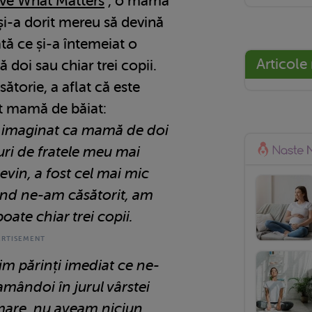
ve What Matters
”, o mamă
și-a dorit mereu să devină
tă ce și-a întemeiat o
Articole
ă doi sau chiar trei copii.
sătorie, a aflat că este
it mamă de băiat:
imaginat ca mamă de doi
uri de fratele meu mai
evin, a fost cel mai mic
 Când ne-am căsătorit, am
oate chiar trei copii.
m părinți imediat ce ne-
mândoi în jurul vârstei
mare, nu aveam niciun