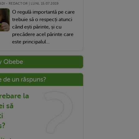
DI - REDACTOR | LUNI, 15.07.2019
O regulă importantă pe care
trebuie să o respecți atunci
când ești părinte, și cu
precădere acel părinte care
este principalul...
y Qbebe
e de un răspuns?
trebare la
ei să
i
s?