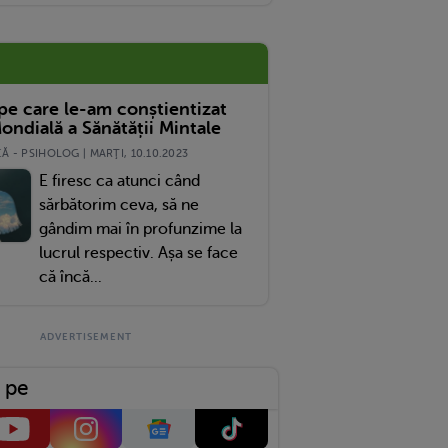
 pe care le-am conștientizat
ondială a Sănătății Mintale
 - PSIHOLOG | MARŢI, 10.10.2023
E firesc ca atunci când
sărbătorim ceva, să ne
gândim mai în profunzime la
lucrul respectiv. Așa se face
că încă...
 pe