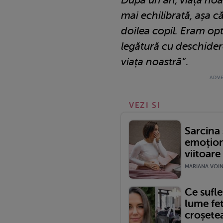
După un an, viața noas
mai echilibrată, așa 
doilea copil. Eram opt
legătură cu deschider
viața noastră”
.
VEZI SI
Sarcina 
emoțion
viitoar
MARIANA VOINE
Ce sufle
lume fet
croșete