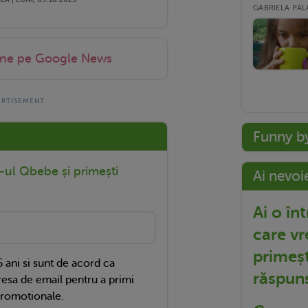
GABRIELA PALA
-ne pe Google News
Funny b
r-ul Qbebe și primești
Ai nevoi
Ai o în
care vr
primeșt
 ani si sunt de acord ca
răspun
esa de email pentru a primi
promotionale.