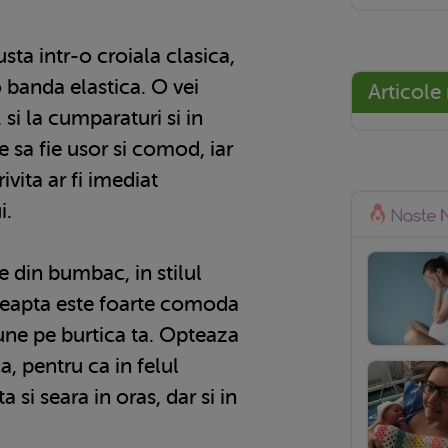
sta intr-o croiala clasica,
 banda elastica. O vei
Articole
 si la cumparaturi si in
e sa fie usor si comod, iar
vita ar fi imediat
i.
 din bumbac, in stilul
reapta este foarte comoda
nune pe burtica ta. Opteaza
a, pentru ca in felul
 si seara in oras, dar si in