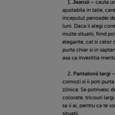
1.
Jeansii
– cauta un
ajustabila in talie, care
inceputul perioadei de 
luni. Daca ii alegi core
multe situatii, fiind po
elegante, cat si celor c
purta chiar si in sapt
asa ca investitia merit
2.
Pantalonii largi
–
comozi si ii poti purta 
zilnice. Se potrivesc 
colorate, tricouri larg
sa ii ai, pentru ca te v
situatii.