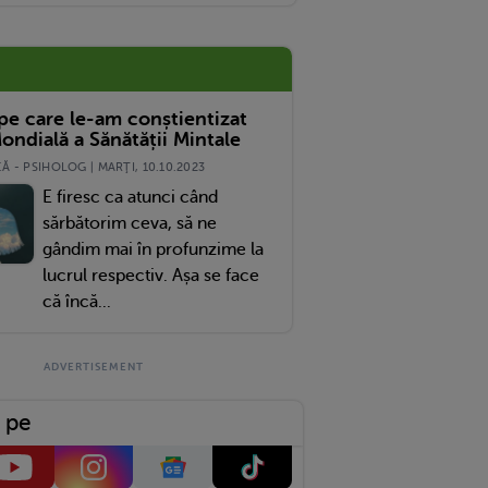
 pe care le-am conștientizat
ondială a Sănătății Mintale
 - PSIHOLOG | MARŢI, 10.10.2023
E firesc ca atunci când
sărbătorim ceva, să ne
gândim mai în profunzime la
lucrul respectiv. Așa se face
că încă...
 pe