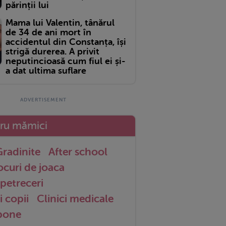
părinții lui
Mama lui Valentin, tânărul
de 34 de ani mort în
accidentul din Constanța, își
strigă durerea. A privit
neputincioasă cum fiul ei și-
a dat ultima suflare
tru mămici
radinite
After school
ocuri de joaca
petreceri
i copii
Clinici medicale
 bone