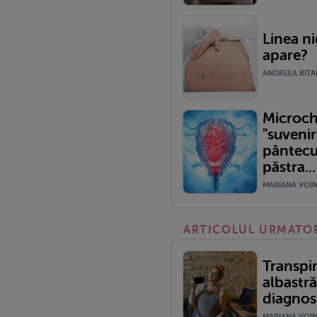
Linea ni
apare?
ANDREEA BITAR
Microch
"suvenir
pântecu
păstra...
MARIANA VOINE
ARTICOLUL URMATO
Transpir
albastră
diagnos
MARIANA VOINE