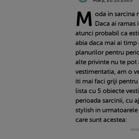
Marţi, 20.10.2009
M
oda in sarcina 
Daca ai ramas i
atunci probabil ca esti
abia daca mai ai timp d
planurilor pentru peri
alte privinte nu te pot
vestimentatia, am o v
iti mai faci griji pent
lista cu 5 obiecte ves
perioada sarcinii, cu a
stylish in urmatoarele 
care sunt acestea: