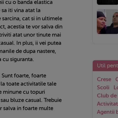
ii cu o banda elastica
 sa iti vina atat la
sarcina, cat si in ultimele
ct, acestia te vor salva din
triviti atat unor tinute mai
asual. In plus, ii vei putea
amanile de dupa nastere,
a cu siguranta.
Util pen
 Sunt foarte, foarte
Crese
G
la toate activitatile tale
Scoli
L
de minune cu topuri
Club de 
i sau bluze casual. Trebuie
Activitat
or salva in foarte multe
Agentii