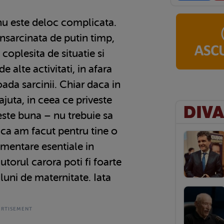
nu este deloc complicata.
nsarcinata de putin timp,
 coplesita de situatie si
e alte activitati, in afara
oada sarcinii. Chiar daca in
 ajuta, in ceea ce priveste
este buna – nu trebuie sa
ru ca am facut pentru tine o
timentare esentiale in
jutorul carora poti fi foarte
luni de maternitate. Iata