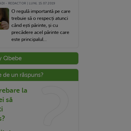
DI - REDACTOR | LUNI, 15.07.2019
O regulă importantă pe care
trebuie să o respecți atunci
când ești părinte, și cu
precădere acel părinte care
este principalul...
y Qbebe
e de un răspuns?
trebare la
ei să
i
s?