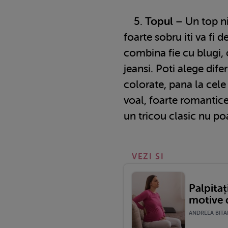
5.
Topul
– Un top nic
foarte sobru iti va fi d
combina fie cu blugi, 
jeansi. Poti alege dife
colorate, pana la cele
voal, foarte romantice
un tricou clasic nu po
VEZI SI
Palpitaț
motive d
ANDREEA BITAR