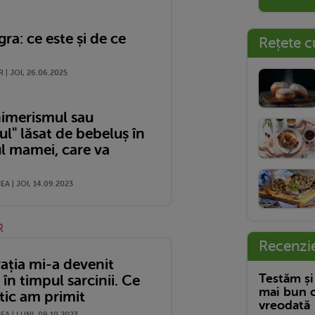
gra: ce este și de ce
Rețete c
 | JOI, 26.06.2025
imerismul sau
ul" lăsat de bebeluș în
l mamei, care va
A | JOI, 14.09.2023
R
Recenzi
ația mi-a devenit
Testăm și
 în timpul sarcinii. Ce
mai bun c
tic am primit
vreodată
A | LUNI, 09.10.2023