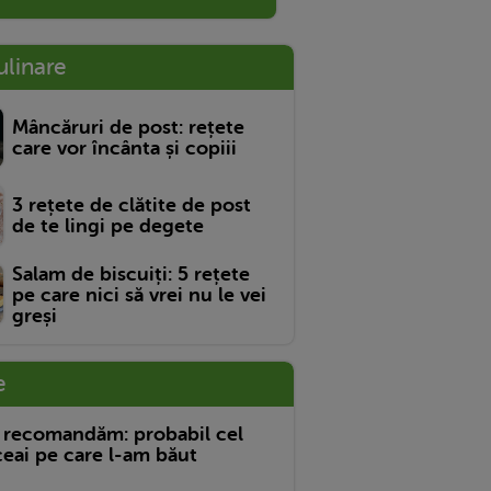
ulinare
Mâncăruri de post: rețete
care vor încânta și copiii
3 rețete de clătite de post
de te lingi pe degete
Salam de biscuiți: 5 rețete
pe care nici să vrei nu le vei
greși
e
 recomandăm: probabil cel
eai pe care l-am băut