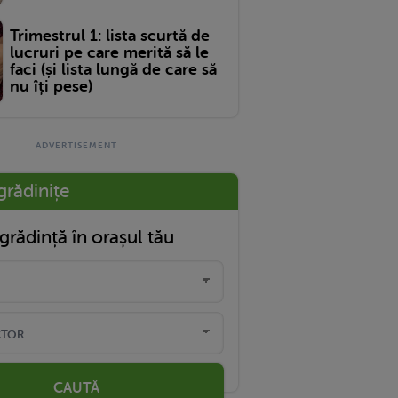
Trimestrul 1: lista scurtă de
lucruri pe care merită să le
faci (și lista lungă de care să
nu îți pese)
grădinițe
grădință în orașul tău
CAUTĂ