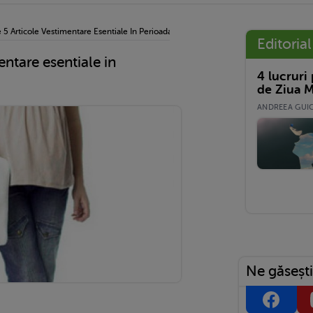
 5 Articole Vestimentare Esentiale In Perioada Sarcinii
Editorial
entare esentiale in
4 lucruri
de Ziua M
ANDREEA GUICĂ
Ne găsești