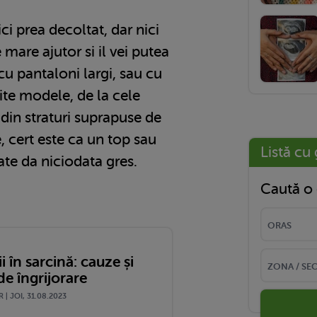
i prea decoltat, dar nici
e mare ajutor si il vei putea
cu pantaloni largi, sau cu
rite modele, de la cele
 din straturi suprapuse de
, cert este ca un top sau
Listă cu 
ate da niciodata gres.
Caută o 
ii în sarcină: cauze și
e îngrijorare
 | JOI, 31.08.2023