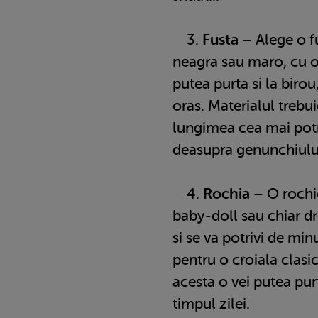
3.
Fusta
– Alege o fu
neagra sau maro, cu o
putea purta si la birou,
oras. Materialul trebui
lungimea cea mai potri
deasupra genunchiulu
4.
Rochia
– O rochie
baby-doll sau chiar d
si se va potrivi de mi
pentru o croiala clasic
acesta o vei putea purta
timpul zilei.