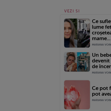
VEZI SI
Ce sufle
lume fet
croșete
mame...
MARIANA VOINE
Un bebe
devenit
de încerc
MARIANA VOINE
Ce pot f
pot avea
MARIANA VOINE