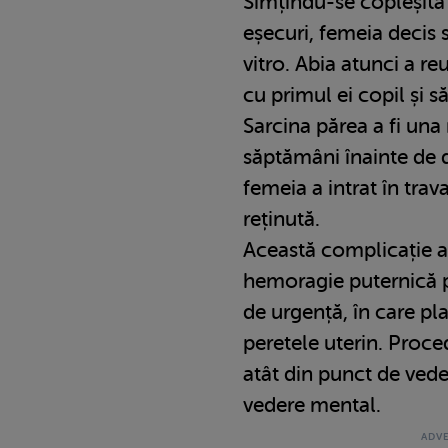
Simțindu-se copleșită
eșecuri, femeia decis s
vitro. Abia atunci a re
cu primul ei copil și 
Sarcina părea a fi una
săptămâni înainte de d
femeia a intrat în trava
reținută.
Această complicație a 
hemoragie puternică p
de urgență, în care pl
peretele uterin. Proce
atât din punct de veder
vedere mental.