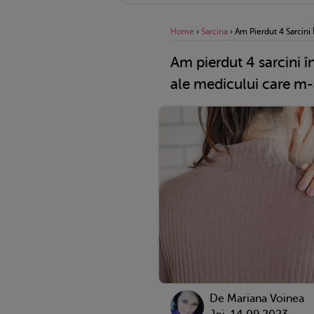
Home
›
Sarcina
›
Am Pierdut 4 Sarcini
Am pierdut 4 sarcini î
ale medicului care m-
De
Mariana Voinea