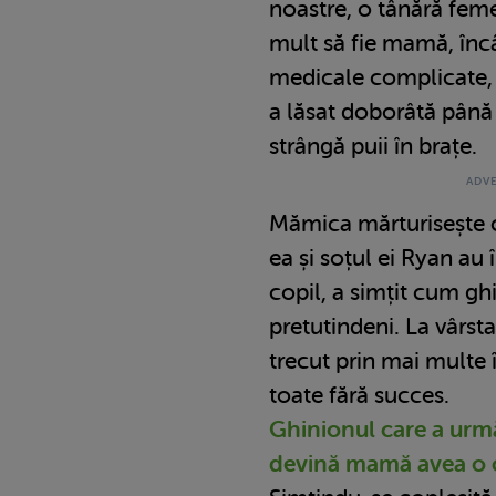
noastre, o tânără feme
mult să fie mamă, încâ
medicale complicate, p
a lăsat doborâtă până 
strângă puii în brațe.
Mămica mărturisește 
ea și soțul ei Ryan au
copil, a simțit cum g
pretutindeni. La vârst
trecut prin mai multe 
toate fără succes.
Ghinionul care a urmă
devină mamă avea o 