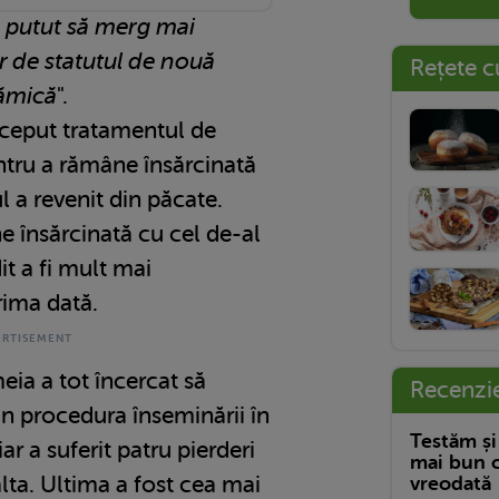
 putut să merg mai
r de statutul de nouă
Rețete c
ămică
".
început tratamentul de
ntru a rămâne însărcinată
 a revenit din păcate.
e însărcinată cu cel de-al
it a fi mult mai
rima dată.
eia a tot încercat să
Recenzi
n procedura înseminării în
Testăm și
iar a suferit patru pierderi
mai bun c
lta. Ultima a fost cea mai
vreodată