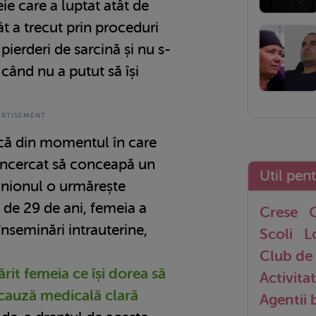
ie care a luptat atât de
t a trecut prin proceduri
ierderi de sarcină și nu s-
când nu a putut să își
că din momentul în care
 încercat să conceapă un
Util pen
hinionul o urmărește
a de 29 de ani, femeia a
Crese
G
înseminări intrauterine,
Scoli
L
Club de 
rit femeia ce își dorea să
Activitat
cauză medicală clară
Agentii