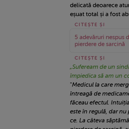
delicată deoarece at
eșuat total și a fost a
5 adevăruri nespus 
pierdere de sarcină
„Sufeream de un sindr
împiedica să am un co
"
Medicul la care mer
întreagă de medicamen
făceau efectul. Intuiț
este în regulă, dar 
ce. La câteva săptămâ