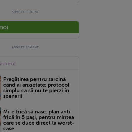
 noi
Pregătirea pentru sarcină
când ai anxietate: protocol
simplu ca să nu te pierzi în
scenarii
Mi-e frică să nasc: plan anti-
frică în 5 pași, pentru mintea
care se duce direct la worst-
case