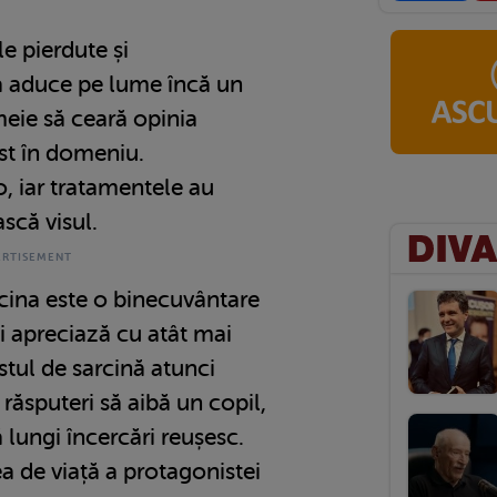
ile pierdute și
 a aduce pe lume încă un
meie să ceară opinia
ist în domeniu.
, iar tratamentele au
ască visul.
rcina este o binecuvântare
ții apreciază cu atât mai
stul de sarcină atunci
răsputeri să aibă un copil,
 lungi încercări reușesc.
 de viață a protagonistei