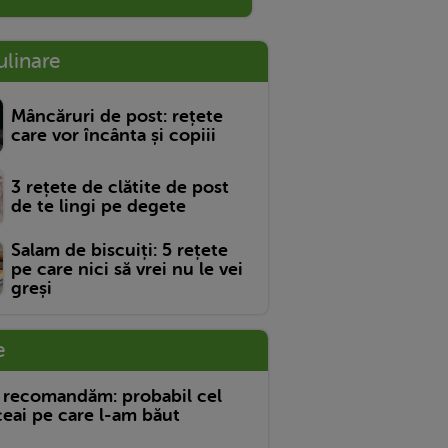
ulinare
Mâncăruri de post: rețete
care vor încânta și copiii
3 rețete de clătite de post
de te lingi pe degete
Salam de biscuiți: 5 rețete
pe care nici să vrei nu le vei
greși
e
 recomandăm: probabil cel
eai pe care l-am băut