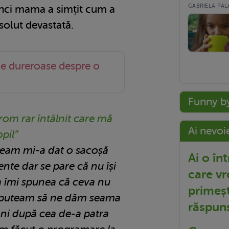
GABRIELA PALA
unci mama a simțit cum a
bsolut devastată.
de dureroase despre o
Funny b
om rar întâlnit care mă
Ai nevoi
pil”
geam mi-a dat o sacoșă
Ai o în
te dar se pare că nu își
care vr
ia îmi spunea că ceva nu
primeșt
nu puteam să ne dăm seama
răspun
ni după cea de-a patra