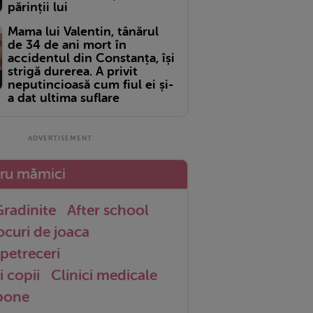
părinții lui
Mama lui Valentin, tânărul
de 34 de ani mort în
accidentul din Constanța, își
strigă durerea. A privit
neputincioasă cum fiul ei și-
a dat ultima suflare
tru mămici
radinite
After school
ocuri de joaca
petreceri
i copii
Clinici medicale
 bone