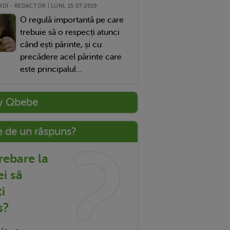
DI - REDACTOR | LUNI, 15.07.2019
O regulă importantă pe care
trebuie să o respecți atunci
când ești părinte, și cu
precădere acel părinte care
este principalul...
y Qbebe
e de un răspuns?
trebare la
ei să
i
s?