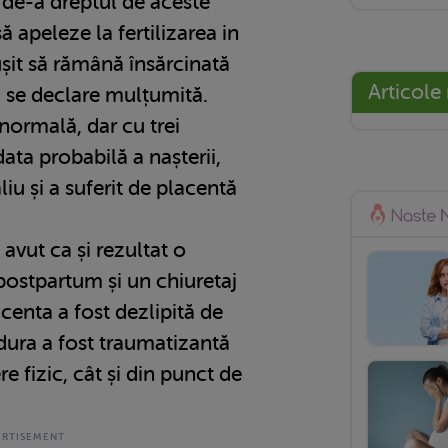
 de-a dreptul de aceste
ă apeleze la fertilizarea in
ușit să rămână însărcinată
Articole
să se declare mulțumită.
 normală, dar cu trei
ata probabilă a nașterii,
liu și a suferit de placentă
avut ca și rezultat o
ostpartum și un chiuretaj
acenta a fost dezlipită de
dura a fost traumatizantă
e fizic, cât și din punct de