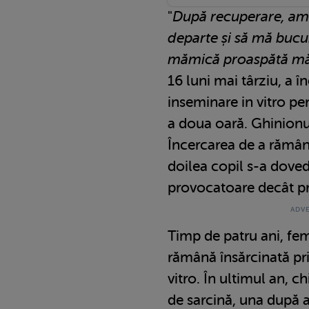
"
După recuperare, am
departe și să mă bucu
mămică proaspătă m
16 luni mai târziu, a 
inseminare in vitro pe
a doua oară. Ghinionul
Încercarea de a rămân
doilea copil s-a doved
provocatoare decât p
Timp de patru ani, fem
rămână însărcinată pri
vitro. În ultimul an, ch
de sarcină, una după a