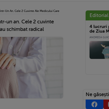
 Într-Un An. Cele 2 Cuvinte Ale Medicului Care M-Au Schimbat Radical
Editorial
ntr-un an. Cele 2 cuvinte
4 lucruri
au schimbat radical
de Ziua M
ANDREEA GUICĂ
Ne găsești