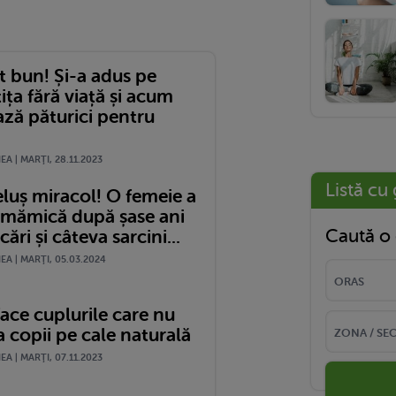
t bun! Și-a adus pe
ița fără viață și acum
ază păturici pentru
A | MARŢI, 28.11.2023
Listă cu 
luș miracol! O femeie a
 mămică după șase ani
Caută o 
ări și câteva sarcini...
A | MARŢI, 05.03.2024
ace cuplurile care nu
 copii pe cale naturală
A | MARŢI, 07.11.2023