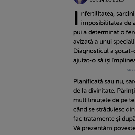
Joi, 14.09.2023
I
nfertilitatea, sarcin
imposibilitatea de
pui a determinat o fe
avizată a unui special
Diagnosticul a șocat-o
ajutat-o să își împline
Planificată sau nu, sa
de la divinitate. Părin
mult liniuțele de pe te
când se străduiesc din 
fac tratamente și după
Vă prezentăm povestea