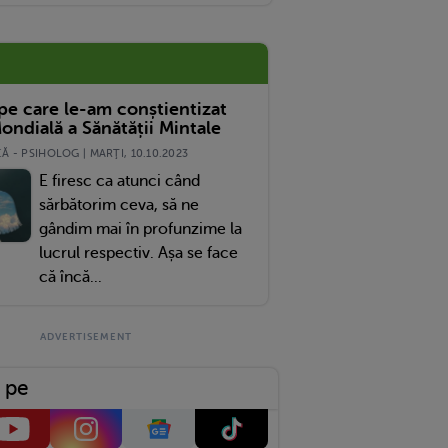
 pe care le-am conștientizat
ondială a Sănătății Mintale
 - PSIHOLOG | MARŢI, 10.10.2023
E firesc ca atunci când
sărbătorim ceva, să ne
gândim mai în profunzime la
lucrul respectiv. Așa se face
că încă...
 pe