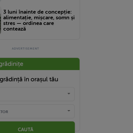
3 luni înainte de concepție:
alimentație, mișcare, somn și
stres — ordinea care
contează
grădinițe
grădință în orașul tău
CAUTĂ