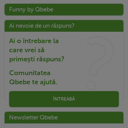
Funny by Qbebe
Ai nevoie de un răspuns?
Ai o întrebare la
care vrei să
primești răspuns?
Comunitatea
Qbebe te ajută.
ÎNTREABĂ
Newsletter Qbebe