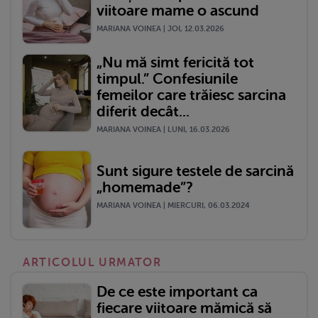
viitoare mame o ascund
MARIANA VOINEA | JOI, 12.03.2026
„Nu mă simt fericită tot
timpul.” Confesiunile
femeilor care trăiesc sarcina
diferit decât...
MARIANA VOINEA | LUNI, 16.03.2026
Sunt sigure testele de sarcină
„homemade”?
MARIANA VOINEA | MIERCURI, 06.03.2024
ARTICOLUL URMATOR
De ce este important ca
fiecare viitoare mămică să