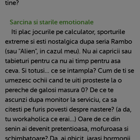
tine?
Sarcina si starile emotionale
Iti plac jocurile pe calculator, sporturile
extreme si esti nostalgica dupa seria Rambo
(sau "Alien", in cazul meu). Nu ai capricii sau
tabieturi pentru ca nu ai timp pentru asa
ceva. Si totusi... ce se intampla? Cum de ti se
umezesc ochii cand te uiti prosteste la o
pereche de galosi masura 0? De ce te
ascunzi dupa monitor la serviciu, ca sa
citesti pe furis povesti despre nastere? (a da,
tu workaholica ce erai...) Oare de ce din
senin ai devenit pretentioasa, mofuroasa si
schimbatoare? Da, ai ghicit, iarasi hormonii