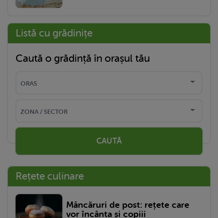
Listă cu grădinițe
Caută o grădință în orașul tău
CAUTĂ
Rețete culinare
Mâncăruri de post: rețete care
vor încânta și copiii