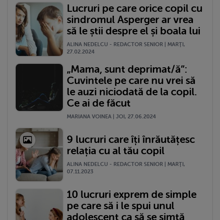
Lucruri pe care orice copil cu
sindromul Asperger ar vrea
să le știi despre el și boala lui
ALINA NEDELCU - REDACTOR SENIOR | MARŢI,
27.02.2024
„Mama, sunt deprimat/ă”:
Cuvintele pe care nu vrei să
le auzi niciodată de la copil.
Ce ai de făcut
MARIANA VOINEA | JOI, 27.06.2024
9 lucruri care îți înrăutățesc
relația cu al tău copil
ALINA NEDELCU - REDACTOR SENIOR | MARŢI,
07.11.2023
10 lucruri exprem de simple
pe care să i le spui unul
adolescent ca să se simtă