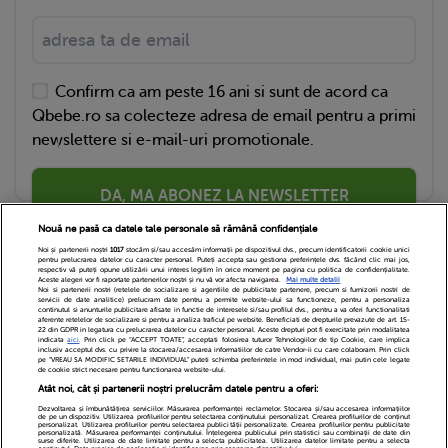
Confirm ca am peste 16 ani si sunt de acord ca
Qbebe.ro sa colecteze adresa de email pentru a primi
newslettere si e-mail-uri promotionale.
DA, MA ABONEZ LA NEWSLETTER
Nouă ne pasă ca datele tale personale să rămână confidențiale
Noi și partenerii noștri
1017
stocăm și/sau accesăm informații pe dispozitivul dvs., precum identificatorii cookie unici
pentru prelucrarea datelor cu caracter personal. Puteți accepta sau gestiona preferințele dvs. făcând clic mai jos,
respectiv vă puteți opune utilizării unui interes legitim în orice moment pe pagina cu politica de confidențialitate.
Aceste alegeri vor fi raportate partenerilor noștri și nu vă vor afecta navigarea.
Mai multe detalii
Noi si partenerii nostri (retelele de socializare si agentiile de publicitate partenere, precum si furnizorii nostri de
servicii de date analitice) prelucram date pentru a permite website-ului sa functioneze, pentru a personaliza
continutul si anunturile publicitare afisate in functie de interesele si/sau profilul dvs., pentru a va oferi functionalitati
aferente retelelor de socializare si pentru a analiza traficul pe website. Beneficiati de drepturile prevazute de art. 15-
22 din GDPR in legatura cu prelucrarea datelor cu caracter personal. Aceste drepturi pot fi exercitate prin modalitatea
indicata
aici
. Prin click pe “ACCEPT TOATE”, acceptati folosirea tuturor Tehnologiilor de tip Cookie, care implica
inclusiv acceptul dvs. cu privire la stocarea/accesarea informatiilor de catre Vendor-ii cu care colaboram. Prin click
Echipa Editoriala
Newsletter
Contact
pe “VREAU SA MODIFIC SETARILE INDIVIDUAL” puteti schimba preferintele in mod individual, mai putin cele legate
de cookie strict necesare pentru functionarea website-ului.
Atât noi, cât și partenerii noștri prelucrăm datele pentru a oferi:
Cariere
Cookies
Politica de confidentialitate
Dezvoltarea și îmbunătățirea serviciilor. Măsurarea performanței reclamelor. Stocarea și/sau accesarea informațiilor
de pe un dispozitiv. Utilizarea profilurilor pentru selectarea conținutului personalizat. Crearea profilurilor de conținut
DivaHair Cosmetics
Despre noi
personalizat. Utilizarea profilurilor pentru selectarea publicității personalizate. Crearea profilurilor pentru publicitate
personalizată. Măsurarea performanței conținutului. Înțelegerea publicului prin statistici sau combinații de date din
surse diferite. Utilizarea de date limitate pentru a selecta publicitatea. Utilizarea datelor limitate pentru a selecta