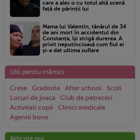
care a ales o cu totul altă scenă
față de părinții lui
Mama lui Valentin, tânărul de 34
de ani mort în accidentul din
Constanța, își strigă durerea. A
privit neputincioasă cum fiul ei
și-a dat ultima suflare
Util pentru mămici
Crese
Gradinite
After school
Scoli
Locuri de joaca
Club de petreceri
Activitati copii
Clinici medicale
Agentii bone
Articole noi