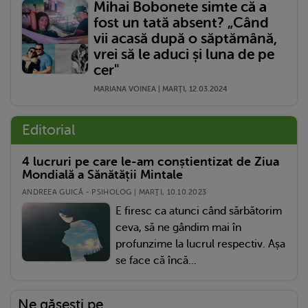
Mihai Bobonete simte că a
fost un tată absent? „Când
vii acasă după o săptămână,
vrei să le aduci și luna de pe
cer"
MARIANA VOINEA | MARŢI, 12.03.2024
Editorial
4 lucruri pe care le-am conștientizat de Ziua
Mondială a Sănătății Mintale
ANDREEA GUICĂ - PSIHOLOG | MARŢI, 10.10.2023
E firesc ca atunci când sărbătorim
ceva, să ne gândim mai în
profunzime la lucrul respectiv. Așa
se face că încă...
Ne găsești pe