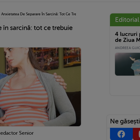
›
Anxietatea De Separare În Sarcină: Tot Ce Trebuie Să Știi
Editorial
 în sarcină: tot ce trebuie
4 lucruri
de Ziua M
ANDREEA GUICĂ
Ne găsești
Redactor Senior