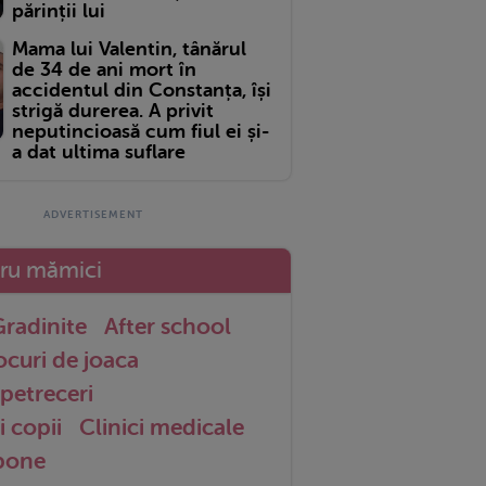
părinții lui
Mama lui Valentin, tânărul
de 34 de ani mort în
accidentul din Constanța, își
strigă durerea. A privit
neputincioasă cum fiul ei și-
a dat ultima suflare
tru mămici
radinite
After school
ocuri de joaca
petreceri
i copii
Clinici medicale
 bone