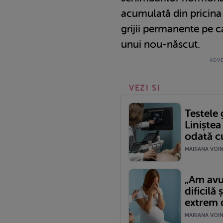
acumulată din pricina 
grijii permanente pe 
unui nou-născut.
VEZI SI
Testele 
Liniștea
odată cu
MARIANA VOINE
„Am avu
dificilă
extrem d
MARIANA VOINE