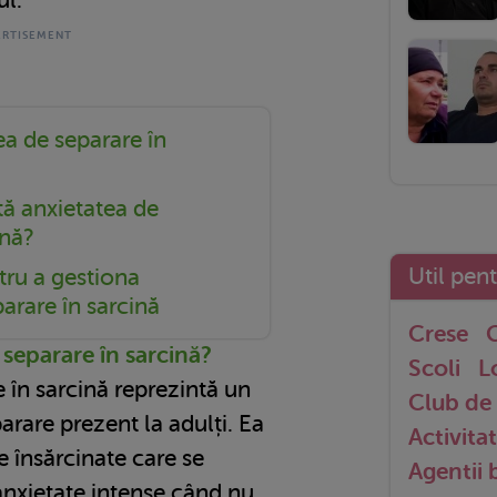
ea de separare în
ă anxietatea de
ină?
Util pen
tru a gestiona
arare în sarcină
Crese
G
 separare în sarcină?
Scoli
L
 în sarcină reprezintă un
Club de 
arare prezent la adulți. Ea
Activitat
e însărcinate care se
Agentii
anxietate intense când nu