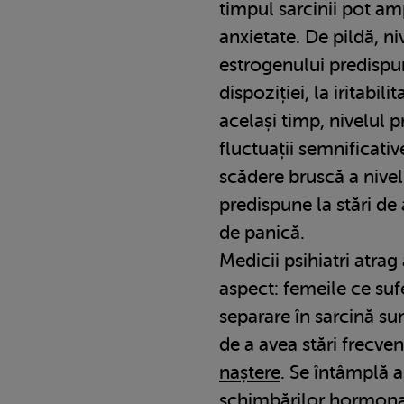
timpul sarcinii pot ampl
anxietate. De pildă, niv
estrogenului predispun
dispoziției, la iritabilit
același timp, nivelul p
fluctuații semnificativ
scădere bruscă a nive
predispune la stări de 
de panică.
Medicii psihiatri atrag
aspect: femeile ce suf
separare în sarcină su
de a avea stări frecve
naștere
. Se întâmplă a
schimbărilor hormona