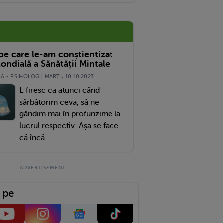
 pe care le-am conștientizat
ondială a Sănătății Mintale
 - PSIHOLOG | MARŢI, 10.10.2023
E firesc ca atunci când
sărbătorim ceva, să ne
gândim mai în profunzime la
lucrul respectiv. Așa se face
că încă...
 pe