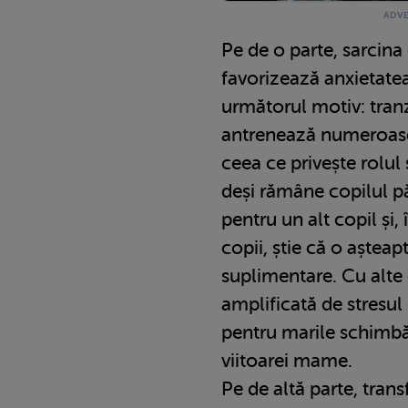
Pe de o parte, sarcina
favorizează anxietate
următorul motiv: tranz
antrenează numeroase 
ceea ce privește rolul ș
deși rămâne copilul p
pentru un alt copil și, 
copii, știe că o așteap
suplimentare. Cu alte
amplificată de stresul
pentru marile schimbări
viitoarei mame.
Pe de altă parte, tra