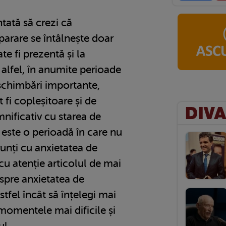
ntată să crezi că
parare se întâlnește doar
te fi prezentă și la
alfel, în anumite perioade
 schimbări importante,
t fi copleșitoare și de
nificativ cu starea de
a este o perioadă în care nu
runți cu anxietatea de
u atenție articolul de mai
despre anxietatea de
stfel încât să înțelegi mai
momentele mai dificile și
ul.