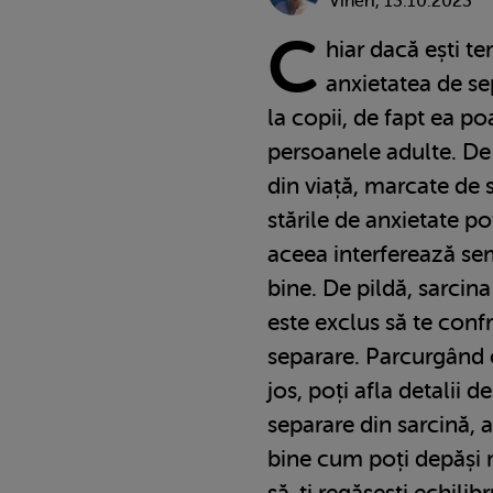
Vineri, 13.10.2023
C
hiar dacă ești te
anxietatea de se
la copii, de fapt ea poa
persoanele adulte. De 
din viață, marcate de
stările de anxietate po
aceea interferează sem
bine. De pildă, sarcin
este exclus să te conf
separare. Parcurgând c
jos, poți afla detalii 
separare din sarcină, a
bine cum poți depăși 
să-ți regăsești echilibr