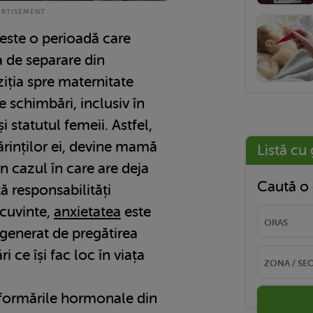
 este o perioadă care
a de separare din
iția spre maternitate
schimbări, inclusiv în
i statutul femeii. Astfel,
ărinților ei, devine mamă
Listă cu 
în cazul în care are deja
Caută o 
tă responsabilități
 cuvinte,
anxietatea
este
 generat de pregătirea
 ce își fac loc în viața
nsformările hormonale din