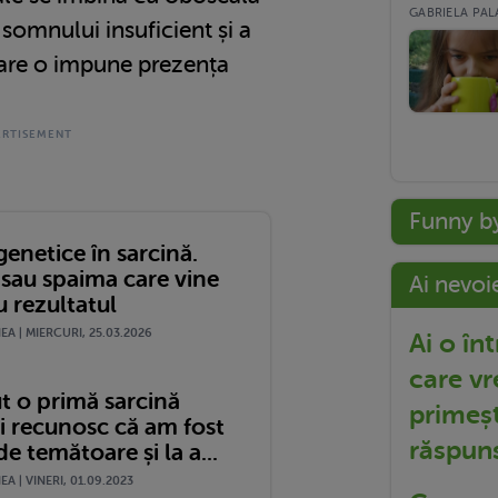
GABRIELA PALA
somnului insuficient și a
care o impune prezența
Funny b
genetice în sarcină.
 sau spaima care vine
Ai nevoi
 rezultatul
A | MIERCURI, 25.03.2026
Ai o în
care vr
t o primă sarcină
primeșt
 și recunosc că am fost
răspun
e temătoare și la a...
A | VINERI, 01.09.2023