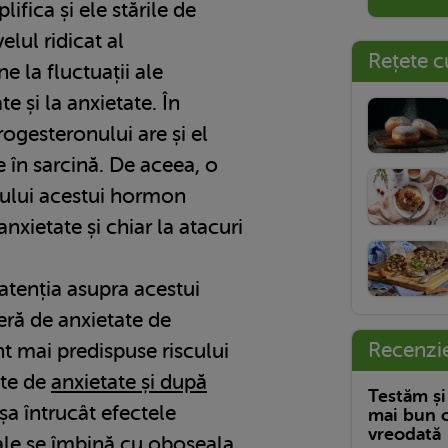
ifica și ele stările de
elul ridicat al
Rețete c
e la fluctuații ale
ate și la anxietate. În
rogesteronului are și el
e în sarcină. De aceea, o
lului acestui hormon
anxietate și chiar la atacuri
 atenția asupra acestui
eră de anxietate de
Recenzi
nt mai predispuse riscului
nte de
anxietate și după
Testăm și
șa întrucât efectele
mai bun c
vreodată
le se îmbină cu oboseala