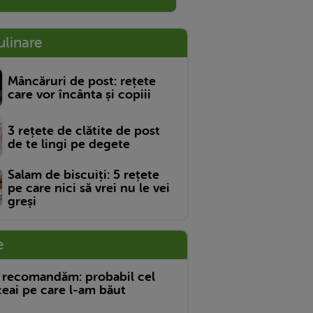
ulinare
Mâncăruri de post: rețete
care vor încânta și copiii
3 rețete de clătite de post
de te lingi pe degete
Salam de biscuiți: 5 rețete
pe care nici să vrei nu le vei
greși
e
 recomandăm: probabil cel
eai pe care l-am băut