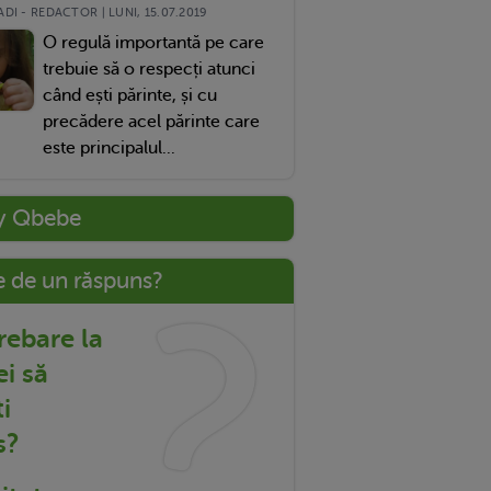
DI - REDACTOR | LUNI, 15.07.2019
O regulă importantă pe care
trebuie să o respecți atunci
când ești părinte, și cu
precădere acel părinte care
este principalul...
y Qbebe
e de un răspuns?
trebare la
ei să
i
s?