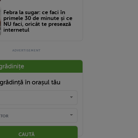
Febra la sugar: ce faci în
primele 30 de minute și ce
NU faci, oricât te presează
internetul
grădinițe
grădință în orașul tău
CAUTĂ