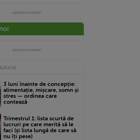
 noi
3 luni înainte de concepție:
alimentație, mișcare, somn și
stres — ordinea care
contează
Trimestrul 1: lista scurtă de
lucruri pe care merită să le
faci (și lista lungă de care să
nu îți pese)